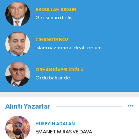
ABDULLAH AKGÜN
Giresunun dirilişi
CIHANGIR BOZ
İslam nazarında ideal toplum
ORHAN KIVERLIOĞLU
Ordu bahsinde..
Alıntı Yazarlar
HÜSEYIN ADALAN
EMANET MİRAS VE DAVA