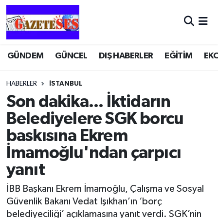
GÜNDEM
GÜNCEL
DIŞ HABERLER
EĞİTİM
EK
HABERLER
İSTANBUL
Son dakika... İktidarın
Belediyelere SGK borcu
baskısına Ekrem
İmamoğlu'ndan çarpıcı
yanıt
İBB Başkanı Ekrem İmamoğlu, Çalışma ve Sosyal
Güvenlik Bakanı Vedat Işıkhan’ın ‘borç
belediyeciliği’ açıklamasına yanıt verdi. SGK’nin