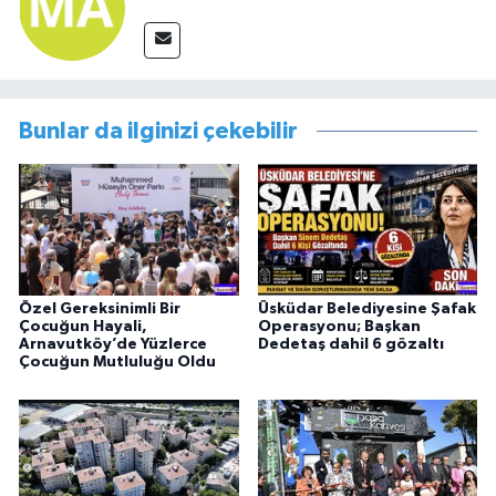
Bunlar da ilginizi çekebilir
Özel Gereksinimli Bir
Üsküdar Belediyesine Şafak
Çocuğun Hayali,
Operasyonu; Başkan
Arnavutköy’de Yüzlerce
Dedetaş dahil 6 gözaltı
Çocuğun Mutluluğu Oldu