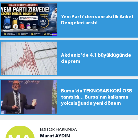
Yeni Parti'den sonraki İlk Anket
Dengeleri arstı!
Akdeniz'de 4,1 büyüklüğünde
deprem
Bursa'da TEKNOSAB KOBİ OSB
tanıtıldı... Bursa'nın kalkınma
yolculuğunda yeni dönem
EDITÖR HAKKINDA
Murat AYDIN