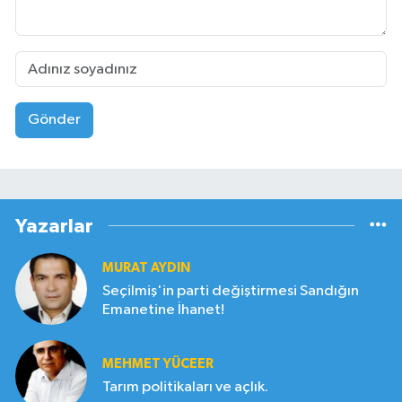
Gönder
Yazarlar
MURAT AYDIN
Seçilmiş'in parti değiştirmesi Sandığın
Emanetine İhanet!
MEHMET YÜCEER
Tarım politikaları ve açlık.