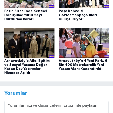
Fatih Sitesi'nde Kentsel
Paşa Kahve'si
Dönüşüme Yürütmeyi
Gaziosmanpaşa'lıları
Durdurma kararı...
buluşturuyor!
Arnavutköy’e Aile, Eğitim
Arnavutköy’e 4 Yeni Park, 6
ve Sosyal Yaşama Değer
Bin 400 Metrekarelik Yeni
Katan Dev Yatırımlar
Yaşam Alanı Kazandırıldı
Hizmete Açıldı
Yorumlar