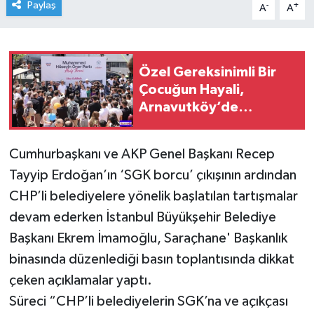
Paylaş
-
+
A
A
Özel Gereksinimli Bir
Çocuğun Hayali,
Arnavutköy’de
Yüzlerce Çocuğun
Mutluluğu Oldu
Cumhurbaşkanı ve AKP Genel Başkanı Recep
Tayyip Erdoğan’ın ‘SGK borcu’ çıkışının ardından
CHP’li belediyelere yönelik başlatılan tartışmalar
devam ederken İstanbul Büyükşehir Belediye
Başkanı Ekrem İmamoğlu, Saraçhane' Başkanlık
binasında düzenlediği basın toplantısında dikkat
çeken açıklamalar yaptı.
Süreci “CHP’li belediyelerin SGK’na ve açıkçası