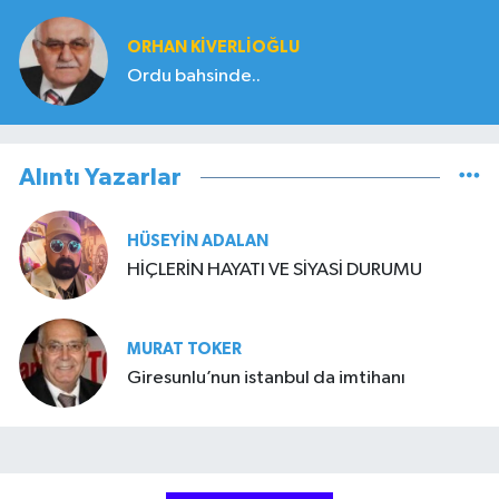
ORHAN KIVERLIOĞLU
Ordu bahsinde..
Alıntı Yazarlar
HÜSEYIN ADALAN
HİÇLERİN HAYATI VE SİYASİ DURUMU
MURAT TOKER
Giresunlu’nun istanbul da imtihanı