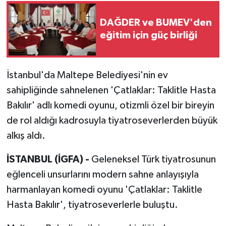
DAĞDER ve BUMEV'den
eğitim için güç birliği
İstanbul'da Maltepe Belediyesi'nin ev
sahipliğinde sahnelenen 'Çatlaklar: Taklitle Hasta
Bakılır' adlı komedi oyunu, otizmli özel bir bireyin
de rol aldığı kadrosuyla tiyatroseverlerden büyük
alkış aldı.
İSTANBUL (İGFA) -
Geleneksel Türk tiyatrosunun
eğlenceli unsurlarını modern sahne anlayışıyla
harmanlayan komedi oyunu 'Çatlaklar: Taklitle
Hasta Bakılır', tiyatroseverlerle buluştu.