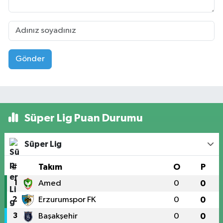
Gönder
Süper Lig Puan Durumu
Süper Lig
#
Takım
O
P
1
Amed
0
0
2
Erzurumspor FK
0
0
3
Başakşehir
0
0