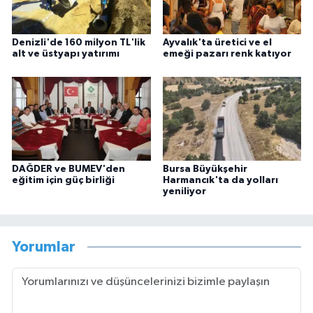
Denizli'de 160 milyon TL'lik
Ayvalık'ta üretici ve el
alt ve üstyapı yatırımı
emeği pazarı renk katıyor
DAĞDER ve BUMEV'den
Bursa Büyükşehir
eğitim için güç birliği
Harmancık'ta da yolları
yeniliyor
Yorumlar