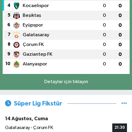
4
Kocaelispor
0
0
5
Beşiktaş
0
0
6
Eyüpspor
0
0
7
Galatasaray
0
0
8
Çorum FK
0
0
9
Gaziantep FK
0
0
10
Alanyaspor
0
0
Detaylar için tıklayın
Süper Lig Fikstür
14 Ağustos, Cuma
Galatasaray - Çorum FK
21:30