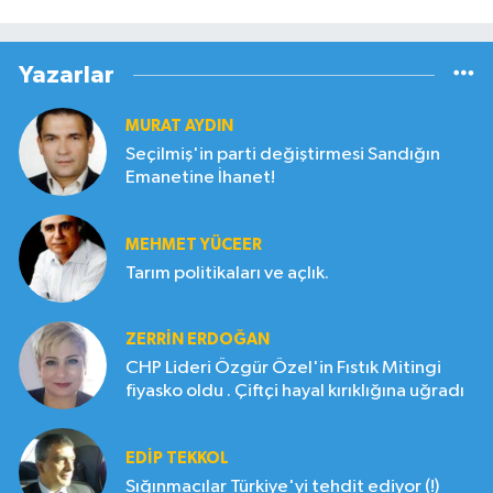
Yazarlar
MURAT AYDIN
Seçilmiş'in parti değiştirmesi Sandığın
Emanetine İhanet!
MEHMET YÜCEER
Tarım politikaları ve açlık.
ZERRIN ERDOĞAN
CHP Lideri Özgür Özel'in Fıstık Mitingi
fiyasko oldu . Çiftçi hayal kırıklığına uğradı
EDIP TEKKOL
Sığınmacılar Türkiye'yi tehdit ediyor (!)