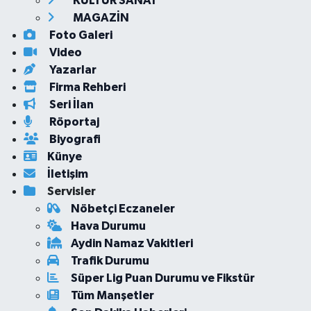
KÜLTÜR SANAT
MAGAZİN
Foto Galeri
Video
Yazarlar
Firma Rehberi
Seri İlan
Röportaj
Biyografi
Künye
İletişim
Servisler
Nöbetçi Eczaneler
Hava Durumu
Aydin Namaz Vakitleri
Trafik Durumu
Süper Lig Puan Durumu ve Fikstür
Tüm Manşetler