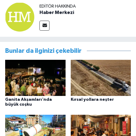
EDITÖR HAKKINDA
Haber Merkezi
Bunlar da ilginizi çekebilir
Ganita Akşamları'nda
Kırsal yollara neşter
büyük coşku