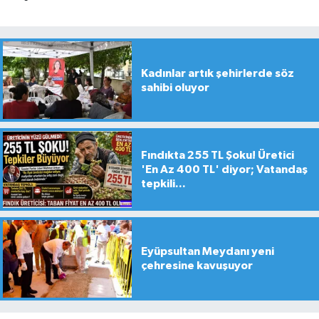
Kadınlar artık şehirlerde söz
sahibi oluyor
Fındıkta 255 TL Şoku! Üretici
'En Az 400 TL' diyor; Vatandaş
tepkili...
Eyüpsultan Meydanı yeni
çehresine kavuşuyor