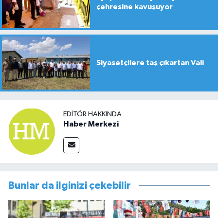
çehresine kavuşuyor
Siyasetçilere taş çıkartan Vali
EDITÖR HAKKINDA
Haber Merkezi
Bunlar da ilginizi çekebilir