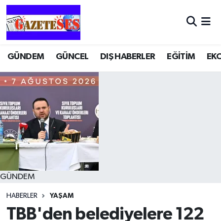
GÜNDEM
GÜNCEL
DIŞ HABERLER
EĞİTİM
EK
GÜNDEM
HABERLER
YAŞAM
TBB'den belediyelere 122