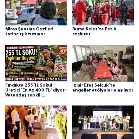
Miras Şantiye Gezileri
Bursa Keles'te Fetih
tarihe ışık tutuyor
coşkusu
Fındıkta 255 TL Şoku!
İzmir Efes Selçuk'te
Üretici 'En Az 400 TL' diyor;
engeller atölyelerle aşılıyor
Vatandaş tepkili...