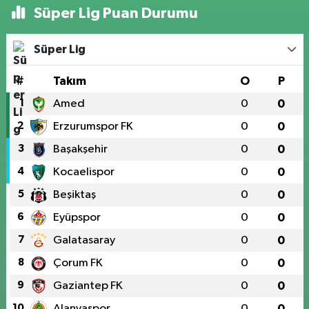
Süper Lig Puan Durumu
Süper Lig
#
Takım
O
P
1
Amed
0
0
2
Erzurumspor FK
0
0
3
Başakşehir
0
0
4
Kocaelispor
0
0
5
Beşiktaş
0
0
6
Eyüpspor
0
0
7
Galatasaray
0
0
8
Çorum FK
0
0
9
Gaziantep FK
0
0
10
Alanyaspor
0
0