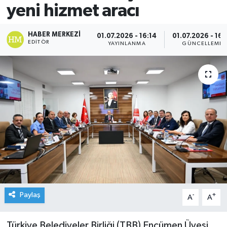
yeni hizmet aracı
HABER MERKEZI
01.07.2026 - 16:14
01.07.2026 - 16:
EDITÖR
YAYINLANMA
GÜNCELLEME
Paylaş
-
+
A
A
Türkiye Belediyeler Birliği (TBB) Encümen Üyesi