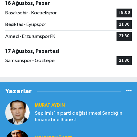
16 Ağustos, Pazar
Başakşehir - Kocaelispor
19:00
Beşiktaş - Eyüpspor
21:30
Amed - Erzurumspor FK
21:30
17 Ağustos, Pazartesi
Samsunspor - Göztepe
21:30
Yazarlar
MURAT AYDIN
Seçilmiş'in parti değiştirmesi Sandığın
Emanetine İhanet!