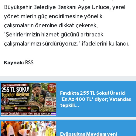
Büyükşehir Belediye Başkanı Ayşe Ünlüce, yerel
yönetimlerin güçlendirilmesine yönelik
çalışmaların önemine dikkat çekerek,
'Şehirlerimizin hizmet gücünü artıracak
çalışmalarımızı sürdürüyoruz.' ifadelerini kullandı.
Kaynak:
RSS
Fındıkta 255 TL Şoku! Üretici
'En Az 400 TL' diyor; Vatandaş
tepkili...
Eyüpsultan Meydanı yeni