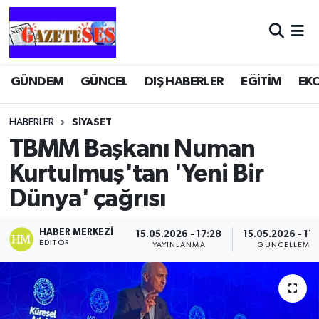
GÜNDEM
GÜNCEL
DIŞ HABERLER
EĞİTİM
EK
HABERLER
SİYASET
TBMM Başkanı Numan
Kurtulmuş'tan 'Yeni Bir
Dünya' çağrısı
HABER MERKEZI
15.05.2026 - 17:28
15.05.2026 - 17
EDITÖR
YAYINLANMA
GÜNCELLEME