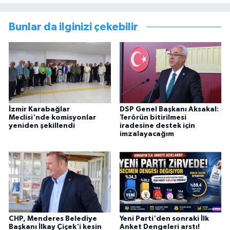
Bunlar da ilginizi çekebilir
İzmir Karabağlar
DSP Genel Başkanı Aksakal:
Meclisi'nde komisyonlar
Terörün bitirilmesi
yeniden şekillendi
iradesine destek için
imzalayacağım
CHP, Menderes Belediye
Yeni Parti'den sonraki İlk
Başkanı İlkay Çiçek'i kesin
Anket Dengeleri arstı!