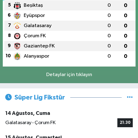
5
Beşiktaş
0
0
6
Eyüpspor
0
0
7
Galatasaray
0
0
8
Çorum FK
0
0
9
Gaziantep FK
0
0
10
Alanyaspor
0
0
Detaylar için tıklayın
Süper Lig Fikstür
14 Ağustos, Cuma
Galatasaray - Çorum FK
21:30
15 Ağustos, Cumartesi