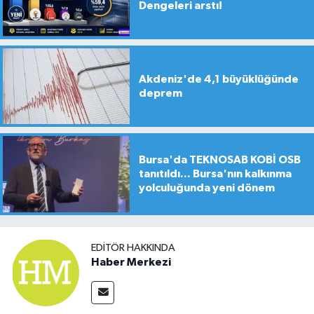
Dengeleri arstı!
Akdeniz'de 4,1 büyüklüğünde
deprem
Bursa'da TEKNOSAB KOBİ OSB
tanıtıldı... Bursa'nın kalkınma
yolculuğunda yeni dönem
EDITÖR HAKKINDA
Haber Merkezi