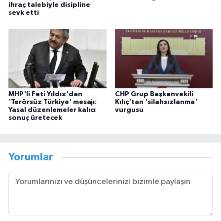
ihraç talebiyle disipline
sevk etti
MHP'li Feti Yıldız'dan
CHP Grup Başkanvekili
'Terörsüz Türkiye' mesajı:
Kılıç'tan 'silahsızlanma'
Yasal düzenlemeler kalıcı
vurgusu
sonuç üretecek
Yorumlar