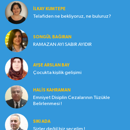
İLKAY KUMTEPE
Telafiden ne bekliyoruz, ne buluruz?
SONGÜL BAĞIRAN
RAMAZAN AYI SABIR AYIDIR
AYŞE ARSLAN BAY
Çocukta kişilik gelişimi
HALIS KAHRAMAN
Emniyet Disiplin Cezalarının Tüzükle
Belirlenmesi !
SIKI ADA
Sizler değil biz seçelim !