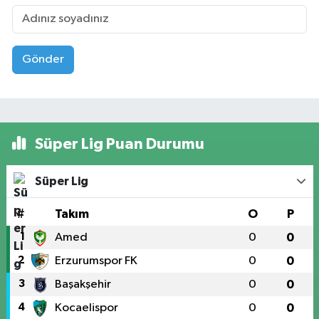
Gönder
Süper Lig Puan Durumu
Süper Lig
#
Takım
O
P
1
Amed
0
0
2
Erzurumspor FK
0
0
3
Başakşehir
0
0
4
Kocaelispor
0
0