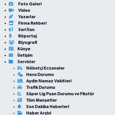
Foto Galeri
Video
Yazarlar
Firma Rehberi
Seri İlan
Röportaj
Biyografi
Künye
İletişim
Servisler
Nöbetçi Eczaneler
Hava Durumu
Aydin Namaz Vakitleri
Trafik Durumu
Süper Lig Puan Durumu ve Fikstür
Tüm Manşetler
Son Dakika Haberleri
Haber Arşivi