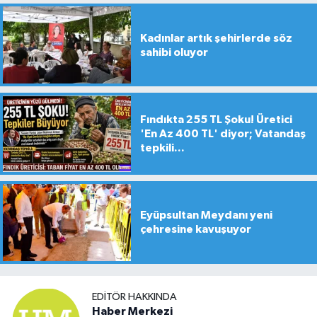
Kadınlar artık şehirlerde söz
sahibi oluyor
Fındıkta 255 TL Şoku! Üretici
'En Az 400 TL' diyor; Vatandaş
tepkili...
Eyüpsultan Meydanı yeni
çehresine kavuşuyor
EDITÖR HAKKINDA
Haber Merkezi