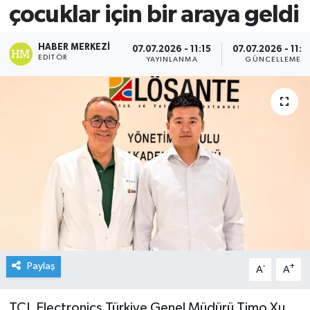
çocuklar için bir araya geldi
HABER MERKEZI
07.07.2026 - 11:15
07.07.2026 - 11:2
EDITÖR
YAYINLANMA
GÜNCELLEME
Paylaş
-
+
A
A
TCL Electronics Türkiye Genel Müdürü Timo Xu,