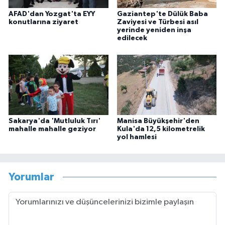
AFAD'dan Yozgat'ta EYY
Gaziantep'te Dülük Baba
konutlarına ziyaret
Zaviyesi ve Türbesi asıl
yerinde yeniden inşa
edilecek
Sakarya'da 'Mutluluk Tırı'
Manisa Büyükşehir'den
mahalle mahalle geziyor
Kula'da 12,5 kilometrelik
yol hamlesi
Yorumlar