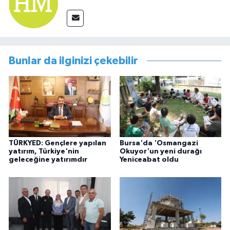
Bunlar da ilginizi çekebilir
TÜRKYED: Gençlere yapılan
Bursa'da 'Osmangazi
yatırım, Türkiye'nin
Okuyor'un yeni durağı
geleceğine yatırımdır
Yeniceabat oldu