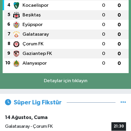
4
Kocaelispor
0
0
5
Beşiktaş
0
0
6
Eyüpspor
0
0
7
Galatasaray
0
0
8
Çorum FK
0
0
9
Gaziantep FK
0
0
10
Alanyaspor
0
0
Detaylar için tıklayın
Süper Lig Fikstür
14 Ağustos, Cuma
Galatasaray - Çorum FK
21:30