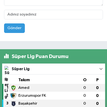
Gönder
Süper Lig Puan Durumu
Süper Lig
#
Takım
O
P
1
Amed
0
0
2
Erzurumspor FK
0
0
3
Başakşehir
0
0