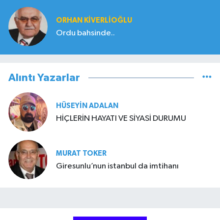
ORHAN KIVERLIOĞLU
Ordu bahsinde..
Alıntı Yazarlar
HÜSEYIN ADALAN
HİÇLERİN HAYATI VE SİYASİ DURUMU
MURAT TOKER
Giresunlu’nun istanbul da imtihanı