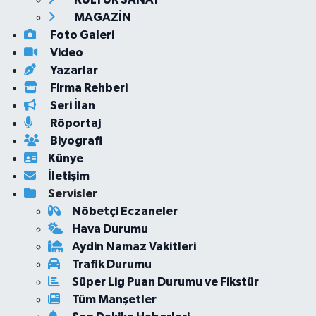
MAGAZİN
Foto Galeri
Video
Yazarlar
Firma Rehberi
Seri İlan
Röportaj
Biyografi
Künye
İletişim
Servisler
Nöbetçi Eczaneler
Hava Durumu
Aydin Namaz Vakitleri
Trafik Durumu
Süper Lig Puan Durumu ve Fikstür
Tüm Manşetler