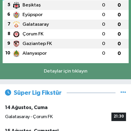
5
Beşiktaş
0
0
6
Eyüpspor
0
0
7
Galatasaray
0
0
8
Çorum FK
0
0
9
Gaziantep FK
0
0
10
Alanyaspor
0
0
Detaylar için tıklayın
Süper Lig Fikstür
14 Ağustos, Cuma
Galatasaray - Çorum FK
21:30
15 Ağustos, Cumartesi