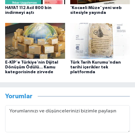
HAYAT 112 Acil 800 bin
'Kocaeli Müze' yeni web
indirmeyi aştı
sitesiyle yayında
E-KİP'e Türkiye'nin Dijital
Türk Tarih Kurumu'ndan
Dönüşüm Ödülü... Kamu
tarihi içerikler tek
kategorisinde zirvede
platformda
Yorumlar