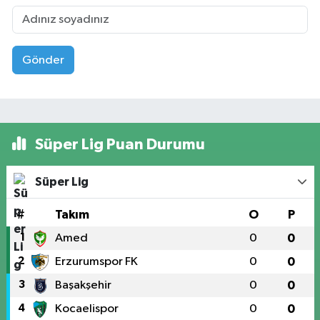
Gönder
Süper Lig Puan Durumu
Süper Lig
#
Takım
O
P
1
Amed
0
0
2
Erzurumspor FK
0
0
3
Başakşehir
0
0
4
Kocaelispor
0
0