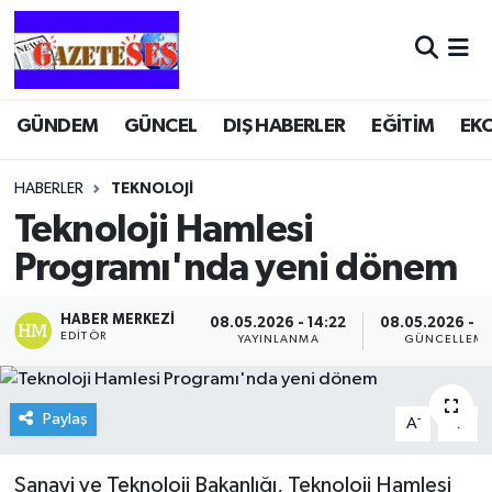
GÜNDEM
GÜNCEL
DIŞ HABERLER
EĞİTİM
EK
HABERLER
TEKNOLOJİ
Teknoloji Hamlesi
Programı'nda yeni dönem
HABER MERKEZI
08.05.2026 - 14:22
08.05.2026 - 1
EDITÖR
YAYINLANMA
GÜNCELLEM
Paylaş
-
+
A
A
Sanayi ve Teknoloji Bakanlığı, Teknoloji Hamlesi