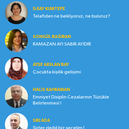
İLKAY KUMTEPE
Telafiden ne bekliyoruz, ne buluruz?
SONGÜL BAĞIRAN
RAMAZAN AYI SABIR AYIDIR
AYŞE ARSLAN BAY
Çocukta kişilik gelişimi
HALIS KAHRAMAN
Emniyet Disiplin Cezalarının Tüzükle
Belirlenmesi !
SIKI ADA
Sizler değil biz seçelim !