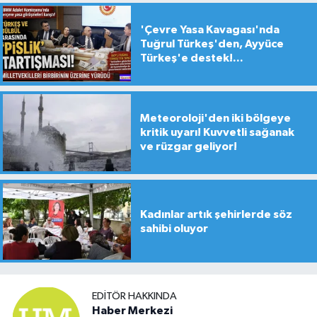
'Çevre Yasa Kavagası'nda
Tuğrul Türkeş'den, Ayyüce
Türkeş'e destek!...
Meteoroloji'den iki bölgeye
kritik uyarı! Kuvvetli sağanak
ve rüzgar geliyor!
Kadınlar artık şehirlerde söz
sahibi oluyor
EDITÖR HAKKINDA
Haber Merkezi