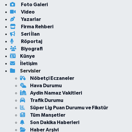
Foto Galeri
Video
Yazarlar
Firma Rehberi
Seri İlan
Röportaj
Biyografi
Künye
İletişim
Servisler
Nöbetçi Eczaneler
Hava Durumu
Aydin Namaz Vakitleri
Trafik Durumu
Süper Lig Puan Durumu ve Fikstür
Tüm Manşetler
Son Dakika Haberleri
Haber Arşivi