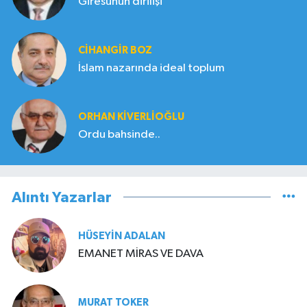
Giresunun dirilişi
CIHANGIR BOZ
İslam nazarında ideal toplum
ORHAN KIVERLIOĞLU
Ordu bahsinde..
Alıntı Yazarlar
HÜSEYIN ADALAN
EMANET MİRAS VE DAVA
MURAT TOKER