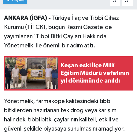
A
A
ANKARA (İGFA) -
Türkiye İlaç ve Tıbbî Cihaz
Kurumu (TİTCK), bugün Resmi Gazete'de
yayımlanan 'Tıbbi Bitki Çayları Hakkında
Yönetmelik' ile önemli bir adım attı.
Keşan eski İlçe Millî
Eğitim Müdürü vefatının
yıl dönümünde anıldı
Yönetmelik, farmakope kalitesindeki tıbbi
bitkilerden hazırlanan tek drog veya karışım
halindeki tıbbi bitki çaylarının kaliteli, etkili ve
güvenli şekilde piyasaya sunulmasını amaçlıyor.