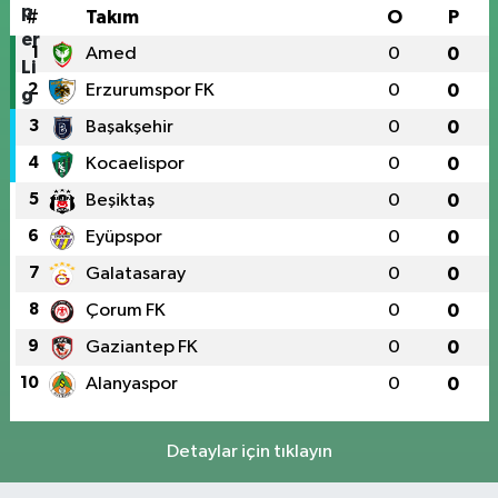
#
Takım
O
P
1
Amed
0
0
2
Erzurumspor FK
0
0
3
Başakşehir
0
0
4
Kocaelispor
0
0
5
Beşiktaş
0
0
6
Eyüpspor
0
0
7
Galatasaray
0
0
8
Çorum FK
0
0
9
Gaziantep FK
0
0
10
Alanyaspor
0
0
Detaylar için tıklayın