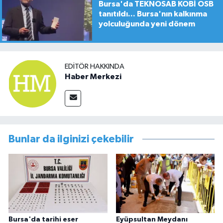
Bursa'da TEKNOSAB KOBİ OSB
tanıtıldı... Bursa'nın kalkınma
yolculuğunda yeni dönem
EDITÖR HAKKINDA
Haber Merkezi
Bunlar da ilginizi çekebilir
Bursa'da tarihi eser
Eyüpsultan Meydanı