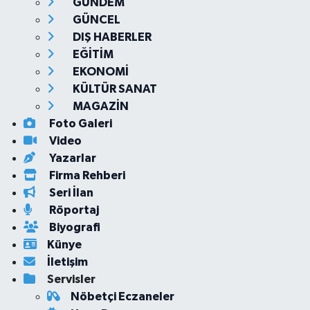
GÜNDEM
GÜNCEL
DIŞ HABERLER
EĞİTİM
EKONOMİ
KÜLTÜR SANAT
MAGAZİN
Foto Galeri
Video
Yazarlar
Firma Rehberi
Seri İlan
Röportaj
Biyografi
Künye
İletişim
Servisler
Nöbetçi Eczaneler