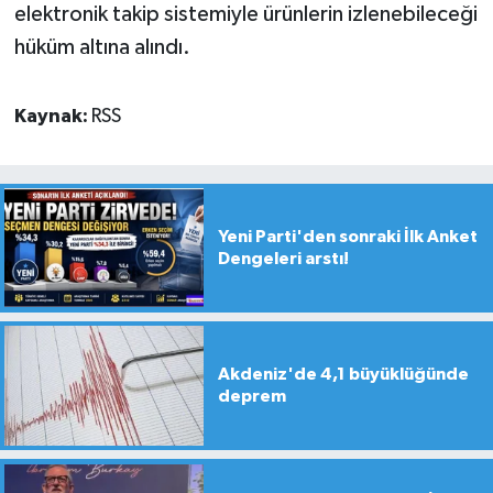
elektronik takip sistemiyle ürünlerin izlenebileceği
hüküm altına alındı.
Kaynak:
RSS
Yeni Parti'den sonraki İlk Anket
Dengeleri arstı!
Akdeniz'de 4,1 büyüklüğünde
deprem