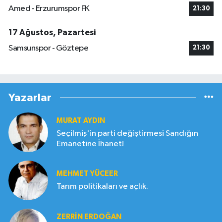
Amed - Erzurumspor FK
21:30
17 Ağustos, Pazartesi
Samsunspor - Göztepe
21:30
Yazarlar
MURAT AYDIN
Seçilmiş'in parti değiştirmesi Sandığın
Emanetine İhanet!
MEHMET YÜCEER
Tarım politikaları ve açlık.
ZERRIN ERDOĞAN