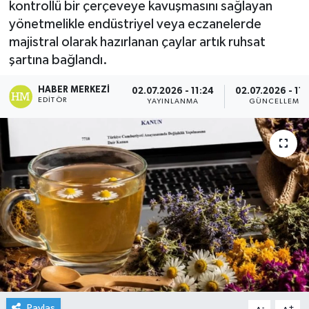
kontrollü bir çerçeveye kavuşmasını sağlayan
yönetmelikle endüstriyel veya eczanelerde
majistral olarak hazırlanan çaylar artık ruhsat
şartına bağlandı.
HABER MERKEZI
02.07.2026 - 11:24
02.07.2026 - 11:
EDITÖR
YAYINLANMA
GÜNCELLEME
Paylaş
-
+