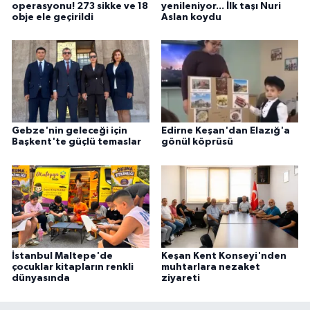
operasyonu! 273 sikke ve 18
yenileniyor... İlk taşı Nuri
obje ele geçirildi
Aslan koydu
Gebze'nin geleceği için
Edirne Keşan'dan Elazığ'a
Başkent'te güçlü temaslar
gönül köprüsü
İstanbul Maltepe'de
Keşan Kent Konseyi'nden
çocuklar kitapların renkli
muhtarlara nezaket
dünyasında
ziyareti