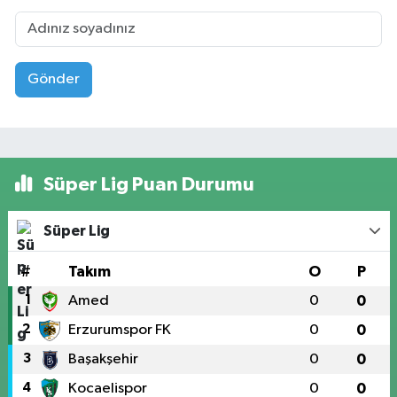
Gönder
Süper Lig Puan Durumu
Süper Lig
#
Takım
O
P
1
Amed
0
0
2
Erzurumspor FK
0
0
3
Başakşehir
0
0
4
Kocaelispor
0
0