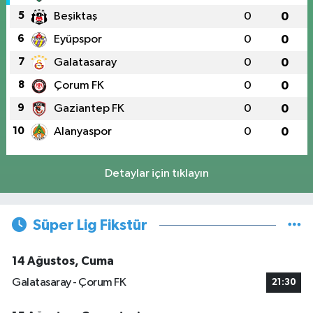
5
Beşiktaş
0
0
6
Eyüpspor
0
0
7
Galatasaray
0
0
8
Çorum FK
0
0
9
Gaziantep FK
0
0
10
Alanyaspor
0
0
Detaylar için tıklayın
Süper Lig Fikstür
14 Ağustos, Cuma
Galatasaray - Çorum FK
21:30