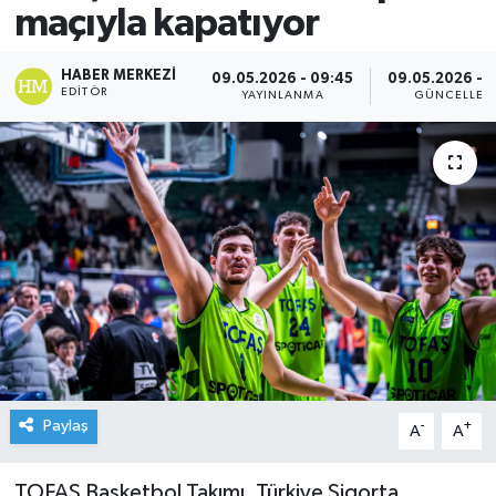
maçıyla kapatıyor
HABER MERKEZI
09.05.2026 - 09:45
09.05.2026 - 
EDITÖR
YAYINLANMA
GÜNCELLEM
Paylaş
-
+
A
A
TOFAŞ Basketbol Takımı, Türkiye Sigorta