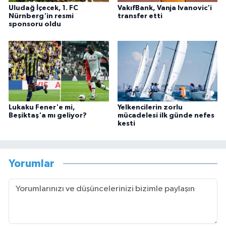
Uludağ İçecek, 1. FC
VakıfBank, Vanja Ivanovic'i
Nürnberg'in resmi
transfer etti
sponsoru oldu
Lukaku Fener'e mi,
Yelkencilerin zorlu
Beşiktaş'a mı geliyor?
mücadelesi ilk günde nefes
kesti
Yorumlar