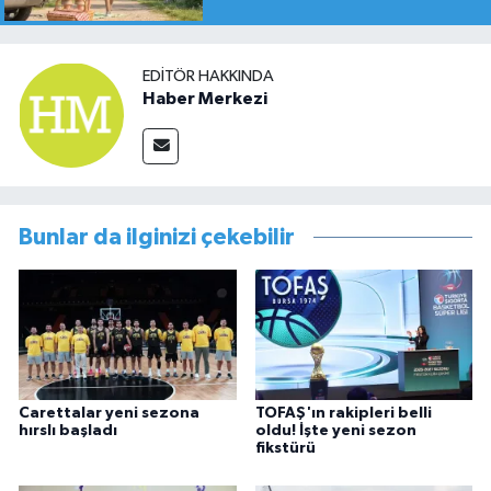
EDITÖR HAKKINDA
Haber Merkezi
Bunlar da ilginizi çekebilir
Carettalar yeni sezona
TOFAŞ'ın rakipleri belli
hırslı başladı
oldu! İşte yeni sezon
fikstürü