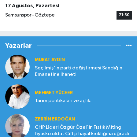
17 Ağustos, Pazartesi
Samsunspor - Göztepe
21:30
Yazarlar
MURAT AYDIN
Seçilmiş'in parti değiştirmesi Sandığın
Emanetine İhanet!
MEHMET YÜCEER
Tarım politikaları ve açlık.
ZERRIN ERDOĞAN
CHP Lideri Özgür Özel'in Fıstık Mitingi
fiyasko oldu . Çiftçi hayal kırıklığına uğradı