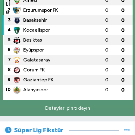
1
Amed
0
0
2
Erzurumspor FK
0
0
3
Başakşehir
0
0
4
Kocaelispor
0
0
5
Beşiktaş
0
0
6
Eyüpspor
0
0
7
Galatasaray
0
0
8
Çorum FK
0
0
9
Gaziantep FK
0
0
10
Alanyaspor
0
0
Detaylar için tıklayın
Süper Lig Fikstür