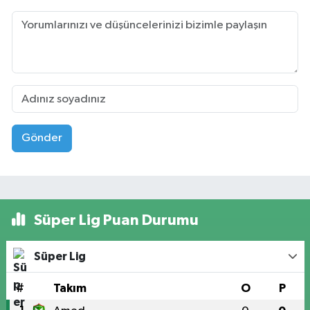
Gönder
Süper Lig Puan Durumu
Süper Lig
#
Takım
O
P