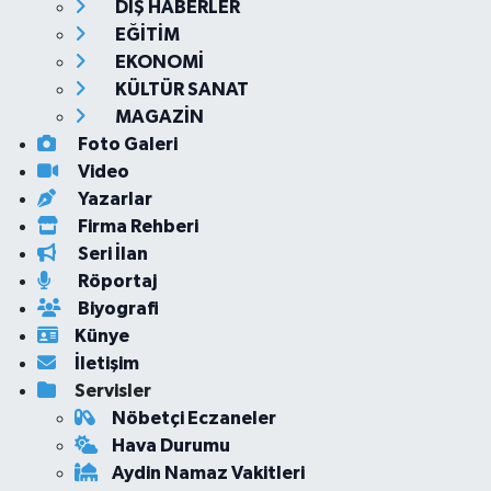
DIŞ HABERLER
EĞİTİM
EKONOMİ
KÜLTÜR SANAT
MAGAZİN
Foto Galeri
Video
Yazarlar
Firma Rehberi
Seri İlan
Röportaj
Biyografi
Künye
İletişim
Servisler
Nöbetçi Eczaneler
Hava Durumu
Aydin Namaz Vakitleri