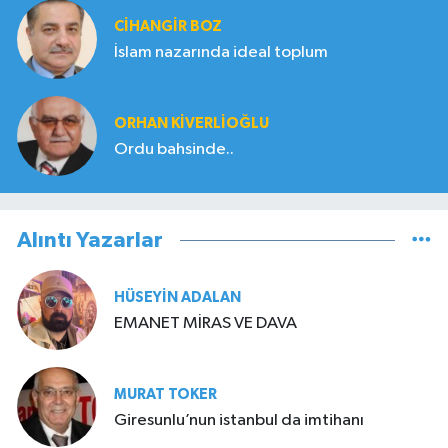
CIHANGIR BOZ
İslam nazarında ideal toplum
ORHAN KIVERLIOĞLU
Ordu bahsinde..
Alıntı Yazarlar
HÜSEYIN ADALAN
EMANET MİRAS VE DAVA
MURAT TOKER
Giresunlu’nun istanbul da imtihanı