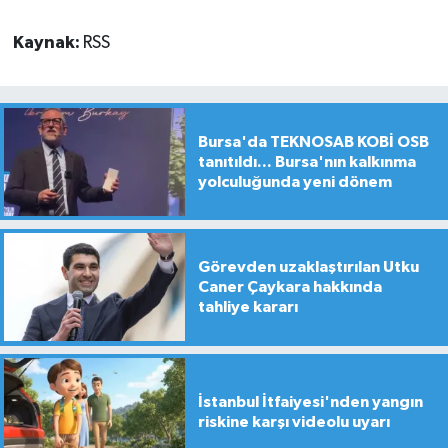
Kaynak:
RSS
Bursa'da TEKNOSAB KOBİ OSB
tanıtıldı... Bursa'nın kalkınma
yolculuğunda yeni dönem
Görevden uzaklaştırılan Utku
Caner Çaykara hakkında
tahliye kararı
İstanbul İtfaiyesi'nden yangın
riskine karşı videolu uyarı