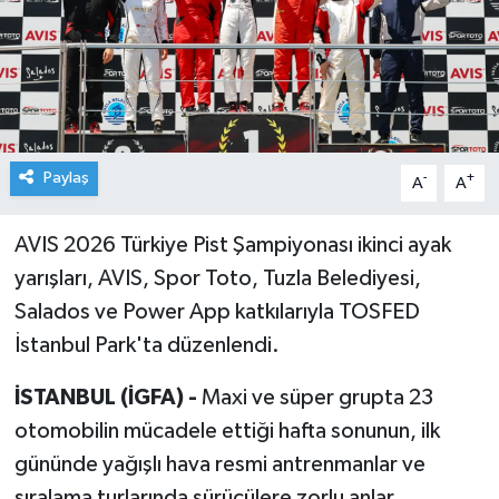
Paylaş
-
+
A
A
AVIS 2026 Türkiye Pist Şampiyonası ikinci ayak
yarışları, AVIS, Spor Toto, Tuzla Belediyesi,
Salados ve Power App katkılarıyla TOSFED
İstanbul Park'ta düzenlendi.
İSTANBUL (İGFA) -
Maxi ve süper grupta 23
otomobilin mücadele ettiği hafta sonunun, ilk
gününde yağışlı hava resmi antrenmanlar ve
sıralama turlarında sürücülere zorlu anlar