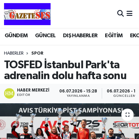
GÜNDEM
GÜNCEL
DIŞ HABERLER
EĞİTİM
EK
HABERLER
SPOR
TOSFED İstanbul Park'ta
adrenalin dolu hafta sonu
HABER MERKEZI
06.07.2026 - 15:28
06.07.2026 - 15
EDITÖR
YAYINLANMA
GÜNCELLEME