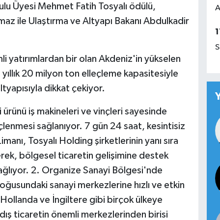
ulu Üyesi Mehmet Fatih Tosyalı ödülü,
A
az ile Ulaştırma ve Altyapı Bakanı Abdulkadir
1
S
i yatırımlardan bir olan Akdeniz'in yükselen
, yıllık 20 milyon ton elleçleme kapasitesiyle
tyapısıyla dikkat çekiyor.
i ürünü iş makineleri ve vinçleri sayesinde
leçlenmesi sağlanıyor. 7 gün 24 saat, kesintisiz
manı, Tosyalı Holding şirketlerinin yanı sıra
rek, bölgesel ticaretin gelişimine destek
sağlıyor. 2. Organize Sanayi Bölgesi'nde
ğusundaki sanayi merkezlerine hızlı ve etkin
Hollanda ve İngiltere gibi birçok ülkeye
dış ticaretin önemli merkezlerinden birisi