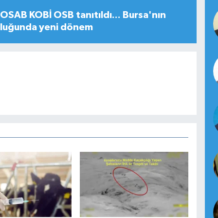
SAB KOBİ OSB tanıtıldı... Bursa'nın
uluğunda yeni dönem