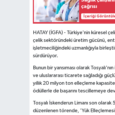
Sağlık çalışan
çağrısı
İçeriği Görüntül
HATAY (İGFA) - Türkiye'nin küresel çeli
çelik sektöründeki üretim gücünü, enteg
işletmeciliğindeki uzmanlığıyla birleş
sürdürüyor.
Bunun bir yansıması olarak Tosyalı'nın i
ve uluslararası ticarete sağladığı güçlü
yıllık 20 milyon ton elleçleme kapasite
ödüllerle de başarını tescillemeye de
Tosyalı İskenderun Limanı son olarak 5
düzenlenen törende, 'Yük Elleçlemesin