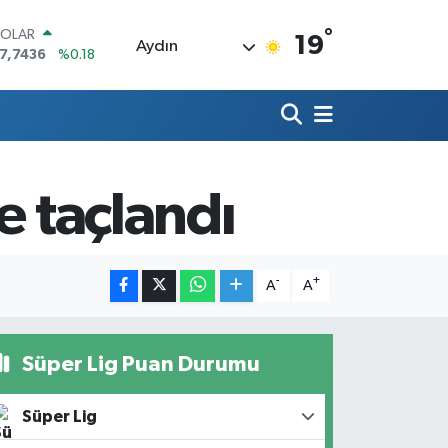
°
OLAR
19
Aydın
7,7436
%0.18
URO
5,2510
%0.32
TERLİN
4,4811
%0.38
RAM ALTIN
660.55
%0.03
e taçlandı
İST100
3.779
%-14
ITCOIN
4.959,79
%1.11
-
+
A
A
Süper Lig Puan Durumu
Süper Lig