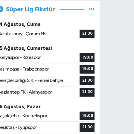
Süper Lig Fikstür
4 Ağustos, Cuma
alatasaray - Çorum FK
21:30
5 Ağustos, Cumartesi
onyaspor - Rizespor
19:00
asımpaşa - Trabzonspor
19:00
ençlerbirliği S.K. - Fenerbahçe
21:30
aziantep FK - Alanyaspor
21:30
6 Ağustos, Pazar
aşakşehir - Kocaelispor
19:00
eşiktaş - Eyüpspor
21:30