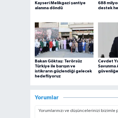
Kayseri Melikgazi şantiye
688 milyo
alanına döndü
destek h
Bakan Göktaş: Terörsüz
Cevdet Yı
Türkiye ile barışın ve
Savunma A
istikrarın güçlendiği gelecek
güvenliğe
hedefliyoruz
Yorumlar