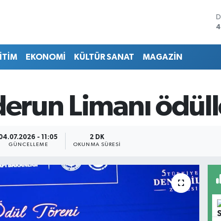
D
4
E
5
İTİM
EKONOMİ
KÜLTÜR SANAT
MAGAZİN
S
6
G
6
derun Limanı ödüll
B
1
B
6
04.07.2026 - 11:05
2 DK
GÜNCELLEME
OKUNMA SÜRESI