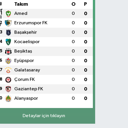
#
Takım
O
P
1
Amed
0
0
2
Erzurumspor FK
0
0
3
Başakşehir
0
0
4
Kocaelispor
0
0
5
Beşiktaş
0
0
6
Eyüpspor
0
0
7
Galatasaray
0
0
8
Çorum FK
0
0
9
Gaziantep FK
0
0
0
Alanyaspor
0
0
Detaylar için tıklayın