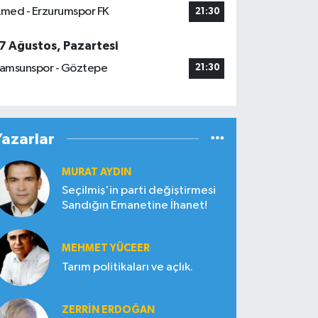
med - Erzurumspor FK
21:30
7 Ağustos, Pazartesi
amsunspor - Göztepe
21:30
Yazarlar
MURAT AYDIN
Seçilmiş'in parti değiştirmesi
Sandığın Emanetine İhanet!
MEHMET YÜCEER
Tarım politikaları ve açlık.
ZERRIN ERDOĞAN