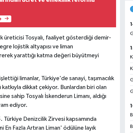
larından ücret ve emeklilik reformu
e
1
G
k üreticisi Tosyalı, faaliyet gösterdiği demir-
re lojistik altyapısı ve liman
1
tirerek yarattığı katma değeri büyütmeyi
K
K
şlettiği limanlar, Türkiye'de sanayi, taşımacılık
G
 katkıyla dikkat çekiyor. Bunlardan biri olan
G
sine sahip Tosyalı İskenderun Limanı, aldığı
vam ediyor.
1
B
. Türkiye Denizcilik Zirvesi kapsamında
B
i En Fazla Artıran Liman' ödülüne layık