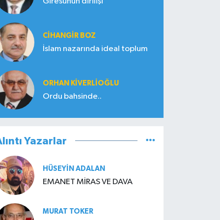
Giresunun dirilişi
CIHANGIR BOZ
İslam nazarında ideal toplum
ORHAN KIVERLIOĞLU
Ordu bahsinde..
lıntı Yazarlar
HÜSEYIN ADALAN
EMANET MİRAS VE DAVA
MURAT TOKER