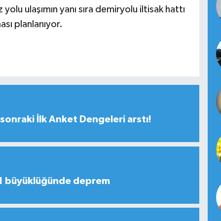
olu ulaşımın yanı sıra demiryolu iltisak hattı
ması planlanıyor.
sonraki İlk Anket Dengeleri arstı!
,1 büyüklüğünde deprem