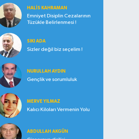
HALIS KAHRAMAN
Emniyet Disiplin Cezalarının
Tüzükle Belirlenmesi !
SIKI ADA
Sizler değil biz seçelim !
NURULLAH AYDIN
Gençlik ve sorumluluk
MERVE YILMAZ
Kalıcı Kiloları Vermenin Yolu
ABDULLAH AKGÜN