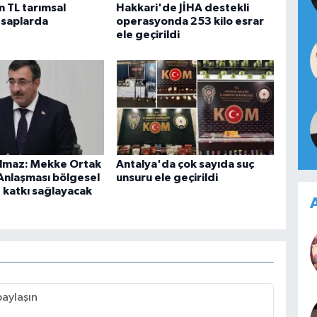
n TL tarımsal
Hakkari'de JİHA destekli
esaplarda
operasyonda 253 kilo esrar
ele geçirildi
lmaz: Mekke Ortak
Antalya'da çok sayıda suç
nlaşması bölgesel
unsuru ele geçirildi
 katkı sağlayacak
A