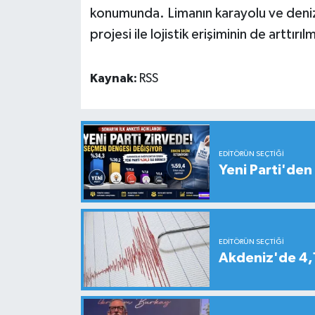
konumunda. Limanın karayolu ve deniz y
projesi ile lojistik erişiminin de arttırıl
Kaynak:
RSS
EDITÖRÜN SEÇTIĞI
Yeni Parti'den 
EDITÖRÜN SEÇTIĞI
Akdeniz'de 4