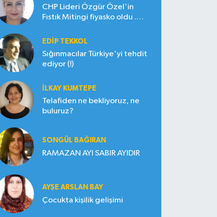
CHP Lideri Özgür Özel'in
Fıstık Mitingi fiyasko oldu .
Çiftçi hayal kırıklığına uğradı
EDIP TEKKOL
Sığınmacılar Türkiye'yi tehdit
ediyor (!)
İLKAY KUMTEPE
Telafiden ne bekliyoruz, ne
buluruz?
SONGÜL BAĞIRAN
RAMAZAN AYI SABIR AYIDIR
AYŞE ARSLAN BAY
Çocukta kişilik gelişimi