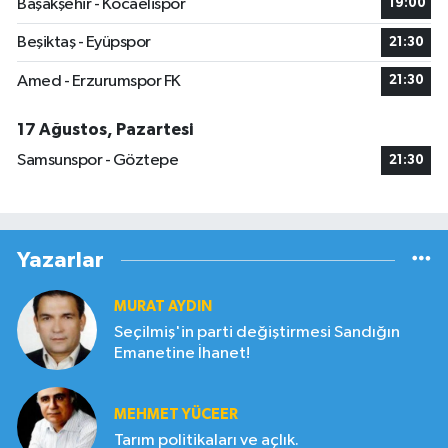
Başakşehir - Kocaelispor
19:00
Beşiktaş - Eyüpspor
21:30
Amed - Erzurumspor FK
21:30
17 Ağustos, Pazartesi
Samsunspor - Göztepe
21:30
Yazarlar
MURAT AYDIN
Seçilmiş'in parti değiştirmesi Sandığın
Emanetine İhanet!
MEHMET YÜCEER
Tarım politikaları ve açlık.