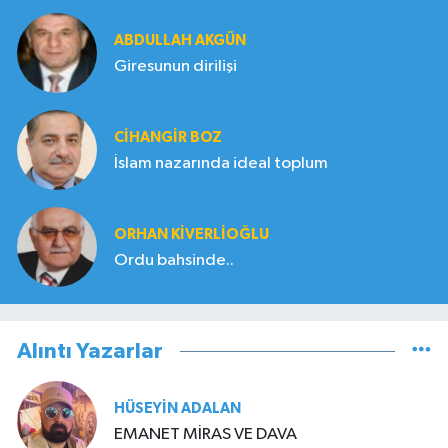
ABDULLAH AKGÜN
Giresunun dirilişi
CIHANGIR BOZ
İslam nazarında ideal toplum
ORHAN KIVERLIOĞLU
Ordu bahsinde..
Alıntı Yazarlar
HÜSEYIN ADALAN
EMANET MİRAS VE DAVA