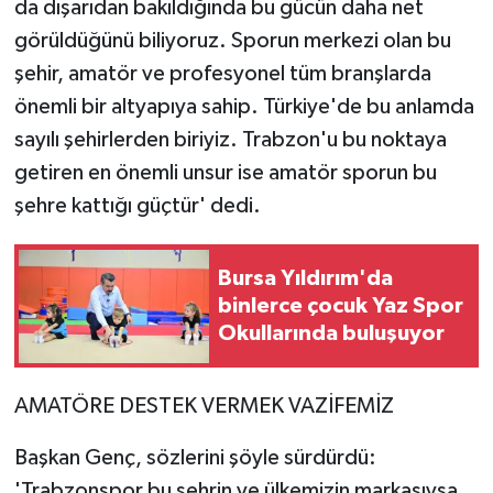
da dışarıdan bakıldığında bu gücün daha net
görüldüğünü biliyoruz. Sporun merkezi olan bu
şehir, amatör ve profesyonel tüm branşlarda
önemli bir altyapıya sahip. Türkiye'de bu anlamda
sayılı şehirlerden biriyiz. Trabzon'u bu noktaya
getiren en önemli unsur ise amatör sporun bu
şehre kattığı güçtür' dedi.
Bursa Yıldırım'da
binlerce çocuk Yaz Spor
Okullarında buluşuyor
AMATÖRE DESTEK VERMEK VAZİFEMİZ
Başkan Genç, sözlerini şöyle sürdürdü:
'Trabzonspor bu şehrin ve ülkemizin markasıysa,