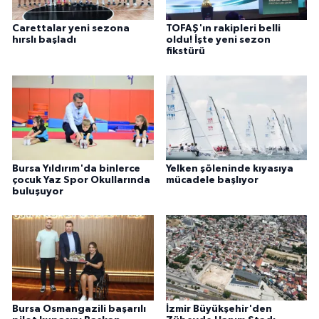
Carettalar yeni sezona
TOFAŞ'ın rakipleri belli
hırslı başladı
oldu! İşte yeni sezon
fikstürü
Bursa Yıldırım'da binlerce
Yelken şöleninde kıyasıya
çocuk Yaz Spor Okullarında
mücadele başlıyor
buluşuyor
Bursa Osmangazili başarılı
İzmir Büyükşehir'den