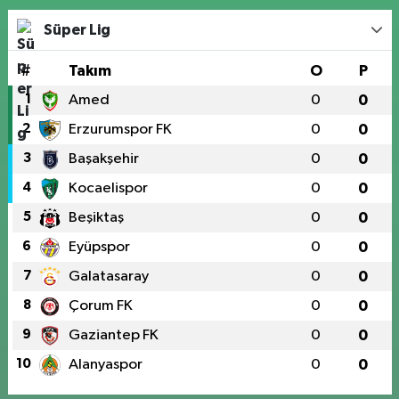
Süper Lig
#
Takım
O
P
1
Amed
0
0
2
Erzurumspor FK
0
0
3
Başakşehir
0
0
4
Kocaelispor
0
0
5
Beşiktaş
0
0
6
Eyüpspor
0
0
7
Galatasaray
0
0
8
Çorum FK
0
0
9
Gaziantep FK
0
0
10
Alanyaspor
0
0