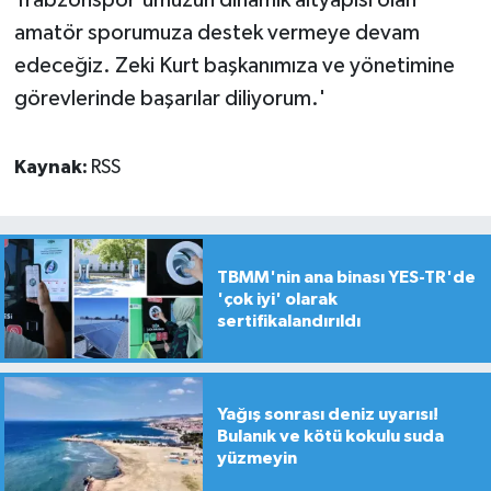
Trabzonspor'umuzun dinamik altyapısı olan
amatör sporumuza destek vermeye devam
edeceğiz. Zeki Kurt başkanımıza ve yönetimine
görevlerinde başarılar diliyorum.'
Kaynak:
RSS
TBMM'nin ana binası YES-TR'de
'çok iyi' olarak
sertifikalandırıldı
Yağış sonrası deniz uyarısı!
Bulanık ve kötü kokulu suda
yüzmeyin