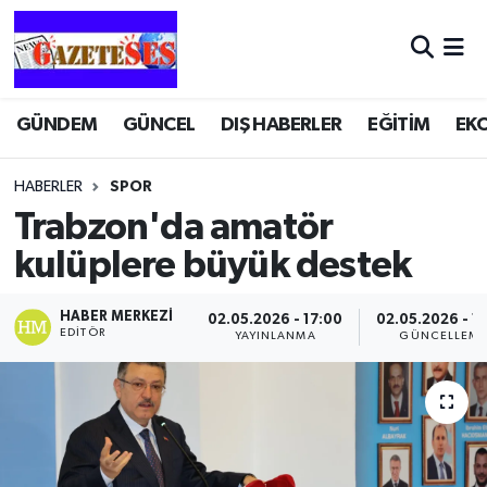
GÜNDEM
GÜNCEL
DIŞ HABERLER
EĞİTİM
EK
HABERLER
SPOR
Trabzon'da amatör
kulüplere büyük destek
HABER MERKEZI
02.05.2026 - 17:00
02.05.2026 - 1
EDITÖR
YAYINLANMA
GÜNCELLEM