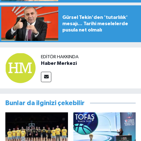
Gürsel Tekin'den 'tutarlılık'
mesajı... Tarihi meselelerde
pusula net olmalı
EDITÖR HAKKINDA
Haber Merkezi
Bunlar da ilginizi çekebilir