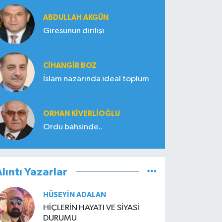
ABDULLAH AKGÜN
Giresunun dirilişi
CIHANGIR BOZ
İslam nazarında ideal toplum
ORHAN KIVERLIOĞLU
Ordu bahsinde..
lıntı Yazarlar
HÜSEYIN ADALAN
HİÇLERİN HAYATI VE SİYASİ
DURUMU