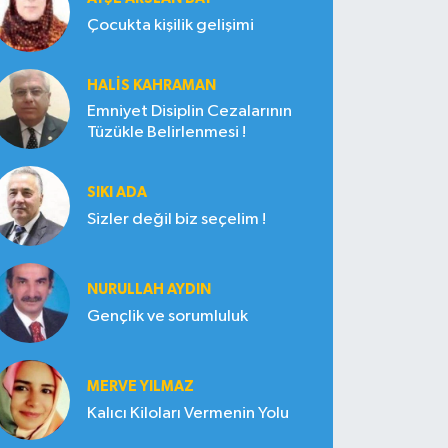
Çocukta kişilik gelişimi
HALIS KAHRAMAN
Emniyet Disiplin Cezalarının
Tüzükle Belirlenmesi !
SIKI ADA
Sizler değil biz seçelim !
NURULLAH AYDIN
Gençlik ve sorumluluk
MERVE YILMAZ
Kalıcı Kiloları Vermenin Yolu