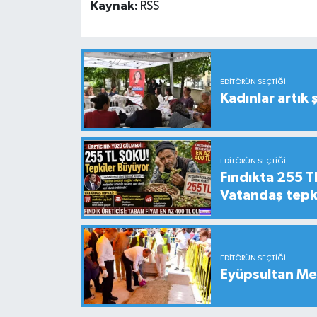
Kaynak:
RSS
EDITÖRÜN SEÇTIĞI
Kadınlar artık 
EDITÖRÜN SEÇTIĞI
Fındıkta 255 TL
Vatandaş tepkil
EDITÖRÜN SEÇTIĞI
Eyüpsultan Me