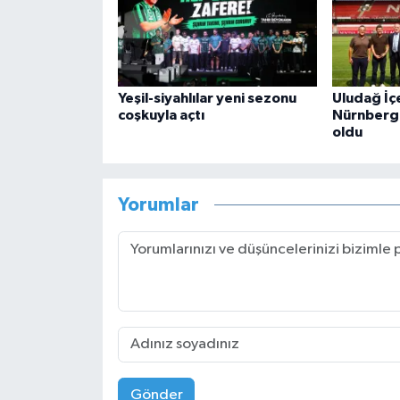
Yeşil-siyahlılar yeni sezonu
Uludağ İçe
coşkuyla açtı
Nürnberg'
oldu
Yorumlar
Gönder