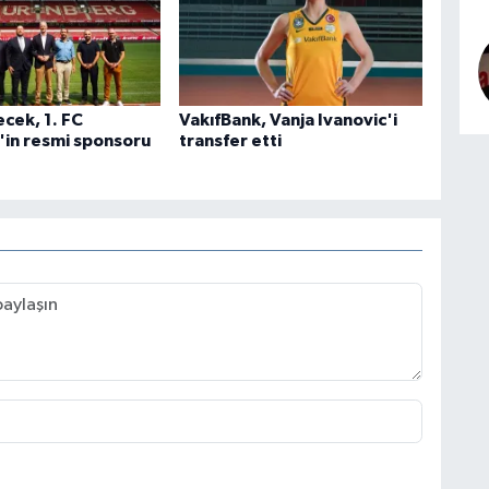
cek, 1. FC
VakıfBank, Vanja Ivanovic'i
in resmi sponsoru
transfer etti