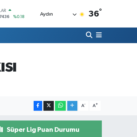
°
LAR
36
Aydın
7436
%0.18
RO
2510
%0.32
RLİN
4811
%0.38
M ALTIN
60.55
%0
ısı
T100
779
%-14
COIN
840,97
%-0.15
-
+
A
A
Süper Lig Puan Durumu