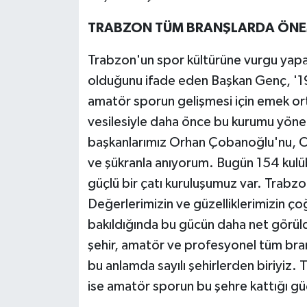
TRABZON TÜM BRANŞLARDA ÖNEM
Trabzon'un spor kültürüne vurgu yapa
olduğunu ifade eden Başkan Genç, '1
amatör sporun gelişmesi için emek or
vesilesiyle daha önce bu kurumu yönet
başkanlarımız Orhan Çobanoğlu'nu, O
ve şükranla anıyorum. Bugün 154 ku
güçlü bir çatı kuruluşumuz var. Trabzon
Değerlerimizin ve güzelliklerimizin ç
bakıldığında bu gücün daha net görül
şehir, amatör ve profesyonel tüm bran
bu anlamda sayılı şehirlerden biriyiz.
ise amatör sporun bu şehre kattığı gü