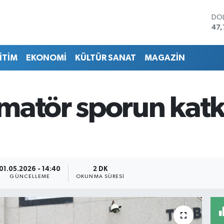
DO
47,
EU
55,
İTİM
EKONOMİ
KÜLTÜR SANAT
MAGAZİN
STE
64,
GRA
66
matör sporun katk
BİS
13.
BIT
64.
01.05.2026 - 14:40
2 DK
GÜNCELLEME
OKUNMA SÜRESI