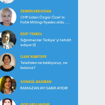
ZERRIN ERDOĞAN
CHP Lideri Özgür Özel'in
Fıstık Mitingi fiyasko oldu .
Çiftçi hayal kırıklığına uğradı
EDIP TEKKOL
Sığınmacılar Türkiye'yi tehdit
ediyor (!)
İLKAY KUMTEPE
Telafiden ne bekliyoruz, ne
buluruz?
SONGÜL BAĞIRAN
RAMAZAN AYI SABIR AYIDIR
AYŞE ARSLAN BAY