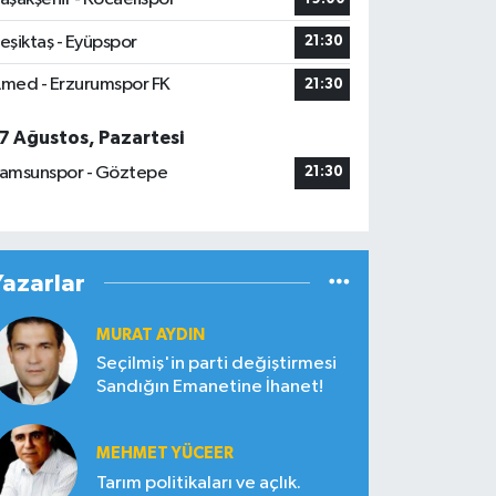
eşiktaş - Eyüpspor
21:30
med - Erzurumspor FK
21:30
7 Ağustos, Pazartesi
amsunspor - Göztepe
21:30
Yazarlar
MURAT AYDIN
Seçilmiş'in parti değiştirmesi
Sandığın Emanetine İhanet!
MEHMET YÜCEER
Tarım politikaları ve açlık.