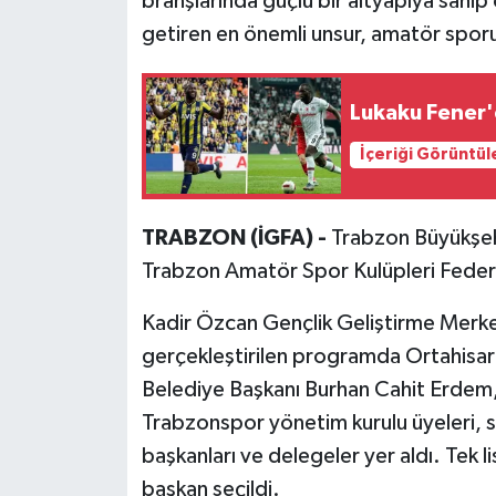
branşlarında güçlü bir altyapıya sahi
getiren en önemli unsur, amatör sporu
Lukaku Fener'e
İçeriği Görüntül
TRABZON (İGFA) -
Trabzon Büyükşeh
Trabzon Amatör Spor Kulüpleri Federa
Kadir Özcan Gençlik Geliştirme Merk
gerçekleştirilen programda Ortahisa
Belediye Başkanı Burhan Cahit Erdem,
Trabzonspor yönetim kurulu üyeleri, si
başkanları ve delegeler yer aldı. Tek l
başkan seçildi.