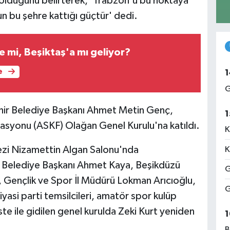
p olduğunu belirterek, 'Trabzon'u bu noktaya
n bu şehre kattığı güçtür' dedi.
 mi, Beşiktaş'a mı geliyor?
e
1
G
ir Belediye Başkanı Ahmet Metin Genç,
1
syonu (ASKF) Olağan Genel Kurulu'na katıldı.
K
ezi Nizamettin Algan Salonu'nda
K
r Belediye Başkanı Ahmet Kaya, Beşikdüzü
G
 Gençlik ve Spor İl Müdürü Lokman Arıcıoğlu,
G
yasi parti temsilcileri, amatör spor kulüp
iste ile gidilen genel kurulda Zeki Kurt yeniden
1
B