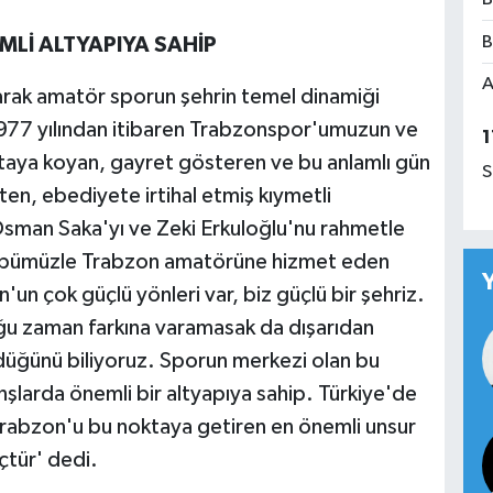
B
Lİ ALTYAPIYA SAHİP
A
rak amatör sporun şehrin temel dinamiği
977 yılından itibaren Trabzonspor'umuzun ve
1
taya koyan, gayret gösteren ve bu anlamlı gün
S
en, ebediyete irtihal etmiş kıymetli
sman Saka'yı ve Zeki Erkuloğlu'nu rahmetle
lübümüzle Trabzon amatörüne hizmet eden
'un çok güçlü yönleri var, biz güçlü bir şehriz.
oğu zaman farkına varamasak da dışarıdan
düğünü biliyoruz. Sporun merkezi olan bu
şlarda önemli bir altyapıya sahip. Türkiye'de
 Trabzon'u bu noktaya getiren en önemli unsur
çtür' dedi.