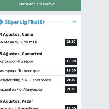
Detaylar için tıklayın
Süper Lig Fikstür
4 Ağustos, Cuma
alatasaray - Çorum FK
21:30
5 Ağustos, Cumartesi
onyaspor - Rizespor
19:00
asımpaşa - Trabzonspor
19:00
ençlerbirliği S.K. - Fenerbahçe
21:30
aziantep FK - Alanyaspor
21:30
6 Ağustos, Pazar
aşakşehir - Kocaelispor
19:00