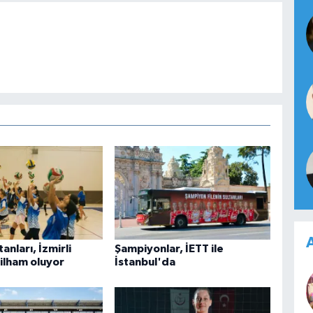
A
tanları, İzmirli
Şampiyonlar, İETT ile
 ilham oluyor
İstanbul'da