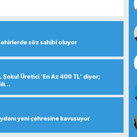
şehirlerde söz sahibi oluyor
 Şoku! Üretici 'En Az 400 TL' diyor;
i...
ydanı yeni çehresine kavuşuyor