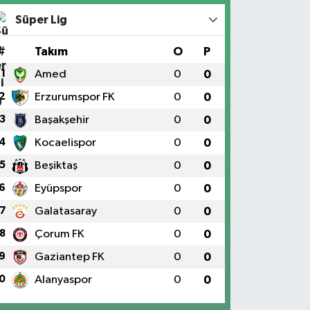
Süper Lig
#
Takım
O
P
1
Amed
0
0
2
Erzurumspor FK
0
0
3
Başakşehir
0
0
4
Kocaelispor
0
0
5
Beşiktaş
0
0
6
Eyüpspor
0
0
7
Galatasaray
0
0
8
Çorum FK
0
0
9
Gaziantep FK
0
0
0
Alanyaspor
0
0