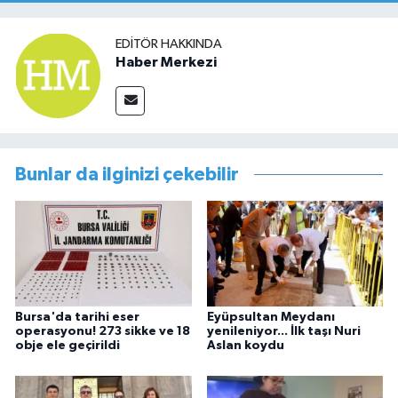
EDITÖR HAKKINDA
Haber Merkezi
Bunlar da ilginizi çekebilir
Bursa'da tarihi eser
Eyüpsultan Meydanı
operasyonu! 273 sikke ve 18
yenileniyor... İlk taşı Nuri
obje ele geçirildi
Aslan koydu