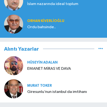
İslam nazarında ideal toplum
ORHAN KIVERLIOĞLU
Ordu bahsinde..
Alıntı Yazarlar
HÜSEYIN ADALAN
EMANET MİRAS VE DAVA
MURAT TOKER
Giresunlu’nun istanbul da imtihanı