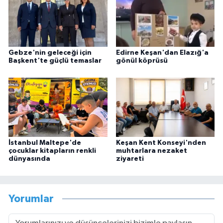
Gebze'nin geleceği için
Edirne Keşan'dan Elazığ'a
Başkent'te güçlü temaslar
gönül köprüsü
İstanbul Maltepe'de
Keşan Kent Konseyi'nden
çocuklar kitapların renkli
muhtarlara nezaket
dünyasında
ziyareti
Yorumlar