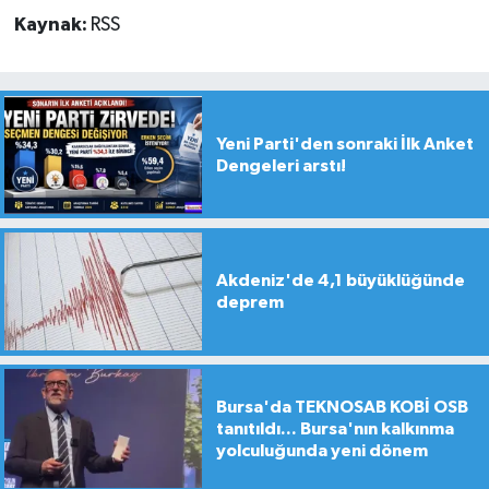
Kaynak:
RSS
Yeni Parti'den sonraki İlk Anket
Dengeleri arstı!
Akdeniz'de 4,1 büyüklüğünde
deprem
Bursa'da TEKNOSAB KOBİ OSB
tanıtıldı... Bursa'nın kalkınma
yolculuğunda yeni dönem