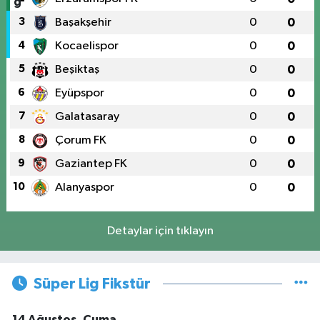
3
Başakşehir
0
0
4
Kocaelispor
0
0
5
Beşiktaş
0
0
6
Eyüpspor
0
0
7
Galatasaray
0
0
8
Çorum FK
0
0
9
Gaziantep FK
0
0
10
Alanyaspor
0
0
Detaylar için tıklayın
Süper Lig Fikstür
14 Ağustos, Cuma