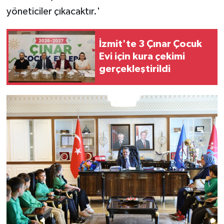
yöneticiler çıkacaktır.'
İzmit'te 3 Çınar Çocuk
Evi için kura çekimi
gerçekleştirildi