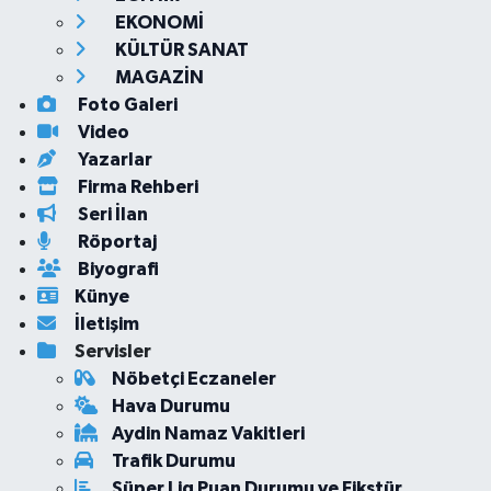
EKONOMİ
KÜLTÜR SANAT
MAGAZİN
Foto Galeri
Video
Yazarlar
Firma Rehberi
Seri İlan
Röportaj
Biyografi
Künye
İletişim
Servisler
Nöbetçi Eczaneler
Hava Durumu
Aydin Namaz Vakitleri
Trafik Durumu
Süper Lig Puan Durumu ve Fikstür