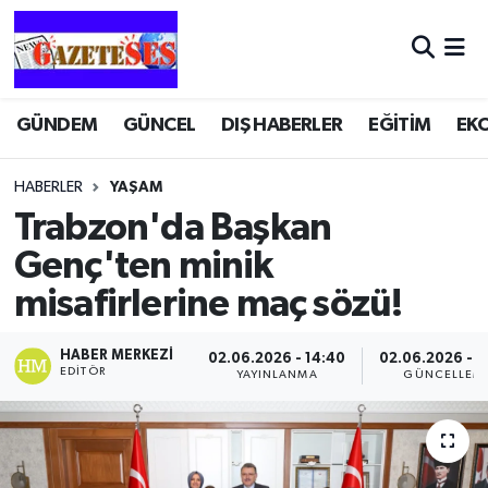
GÜNDEM
GÜNCEL
DIŞ HABERLER
EĞİTİM
EK
HABERLER
YAŞAM
Trabzon'da Başkan
Genç'ten minik
misafirlerine maç sözü!
HABER MERKEZI
02.06.2026 - 14:40
02.06.2026 - 1
EDITÖR
YAYINLANMA
GÜNCELLEM