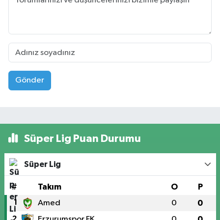
Gönder
Süper Lig Puan Durumu
Süper Lig
#
Takım
O
P
1
Amed
0
0
2
Erzurumspor FK
0
0