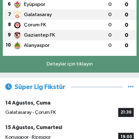
6
Eyüpspor
0
0
7
Galatasaray
0
0
8
Çorum FK
0
0
9
Gaziantep FK
0
0
10
Alanyaspor
0
0
Detaylar için tıklayın
Süper Lig Fikstür
14 Ağustos, Cuma
Galatasaray - Çorum FK
21:30
15 Ağustos, Cumartesi
Konyaspor - Rizespor
19:00