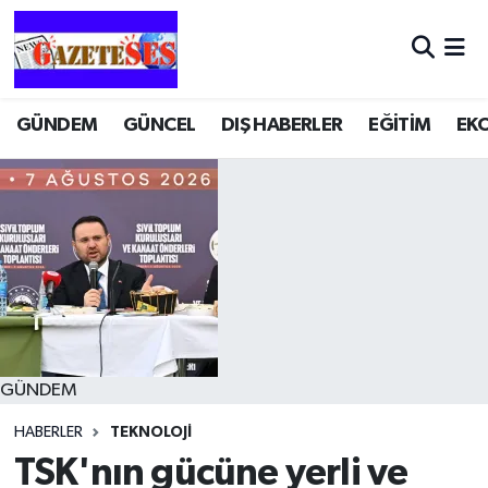
GÜNDEM
GÜNCEL
DIŞ HABERLER
EĞİTİM
EK
GÜNDEM
HABERLER
TEKNOLOJİ
TSK'nın gücüne yerli ve