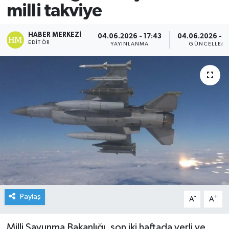
milli takviye
HABER MERKEZI
04.06.2026 - 17:43
04.06.2026 - 1
EDITÖR
YAYINLANMA
GÜNCELLEM
Paylaş
-
+
A
A
Milli Savunma Bakanlığı, son iki haftada yerli ve