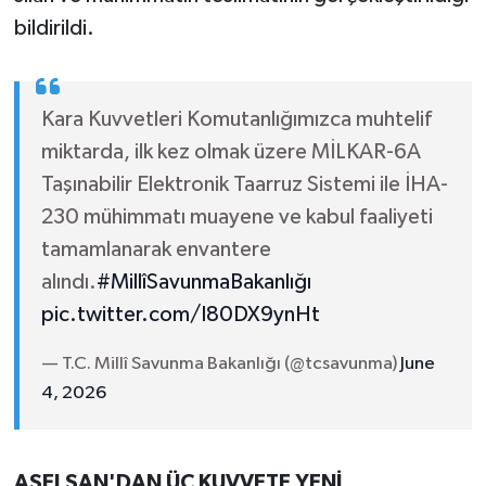
bildirildi.
Kara Kuvvetleri Komutanlığımızca muhtelif
miktarda, ilk kez olmak üzere MİLKAR-6A
Taşınabilir Elektronik Taarruz Sistemi ile İHA-
230 mühimmatı muayene ve kabul faaliyeti
tamamlanarak envantere
alındı.
#MillîSavunmaBakanlığı
pic.twitter.com/I80DX9ynHt
— T.C. Millî Savunma Bakanlığı (@tcsavunma)
June
4, 2026
ASELSAN'DAN ÜÇ KUVVETE YENİ