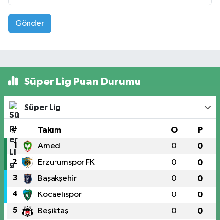
Gönder
Süper Lig Puan Durumu
Süper Lig
#
Takım
O
P
1
Amed
0
0
2
Erzurumspor FK
0
0
3
Başakşehir
0
0
4
Kocaelispor
0
0
5
Beşiktaş
0
0