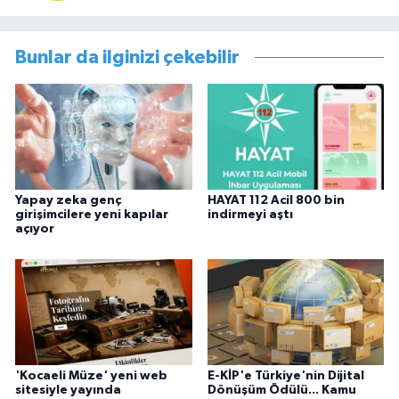
Bunlar da ilginizi çekebilir
Yapay zeka genç
HAYAT 112 Acil 800 bin
girişimcilere yeni kapılar
indirmeyi aştı
açıyor
'Kocaeli Müze' yeni web
E-KİP'e Türkiye'nin Dijital
sitesiyle yayında
Dönüşüm Ödülü... Kamu