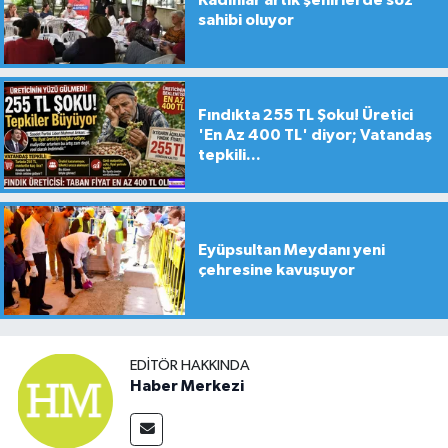
sahibi oluyor
Fındıkta 255 TL Şoku! Üretici
'En Az 400 TL' diyor; Vatandaş
tepkili...
Eyüpsultan Meydanı yeni
çehresine kavuşuyor
EDITÖR HAKKINDA
Haber Merkezi