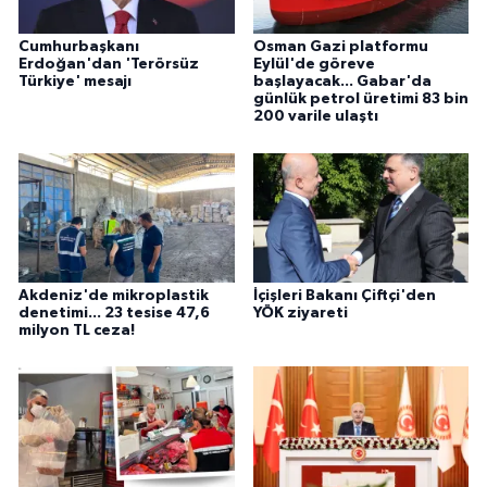
Cumhurbaşkanı
Osman Gazi platformu
Erdoğan'dan 'Terörsüz
Eylül'de göreve
Türkiye' mesajı
başlayacak... Gabar'da
günlük petrol üretimi 83 bin
200 varile ulaştı
Akdeniz'de mikroplastik
İçişleri Bakanı Çiftçi'den
denetimi... 23 tesise 47,6
YÖK ziyareti
milyon TL ceza!