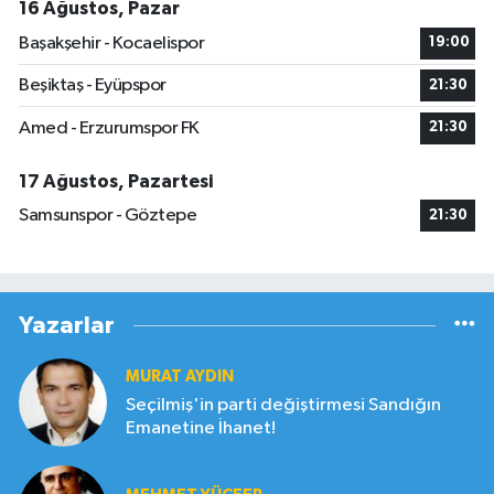
16 Ağustos, Pazar
Başakşehir - Kocaelispor
19:00
Beşiktaş - Eyüpspor
21:30
Amed - Erzurumspor FK
21:30
17 Ağustos, Pazartesi
Samsunspor - Göztepe
21:30
Yazarlar
MURAT AYDIN
Seçilmiş'in parti değiştirmesi Sandığın
Emanetine İhanet!