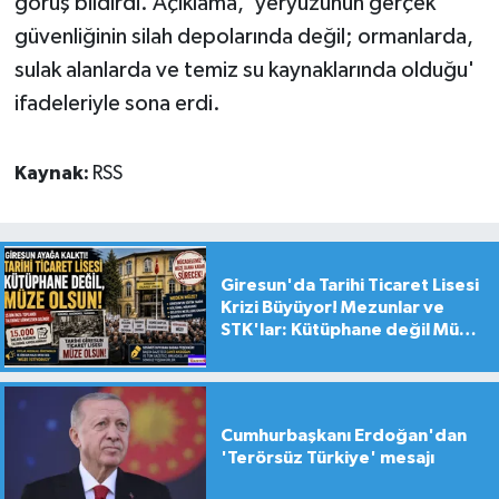
görüş bildirdi. Açıklama, 'yeryüzünün gerçek
güvenliğinin silah depolarında değil; ormanlarda,
sulak alanlarda ve temiz su kaynaklarında olduğu'
ifadeleriyle sona erdi.
Kaynak:
RSS
Giresun'da Tarihi Ticaret Lisesi
Krizi Büyüyor! Mezunlar ve
STK'lar: Kütüphane değil Müze
yapılsın!
Cumhurbaşkanı Erdoğan'dan
'Terörsüz Türkiye' mesajı