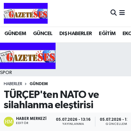
GÜNDEM
GÜNCEL
DIŞ HABERLER
EĞİTİM
EK
SPOR
HABERLER
GÜNDEM
TÜRÇEP'ten NATO ve
silahlanma eleştirisi
HABER MERKEZI
05.07.2026 - 13:16
05.07.2026 - 13
EDITÖR
YAYINLANMA
GÜNCELLEME