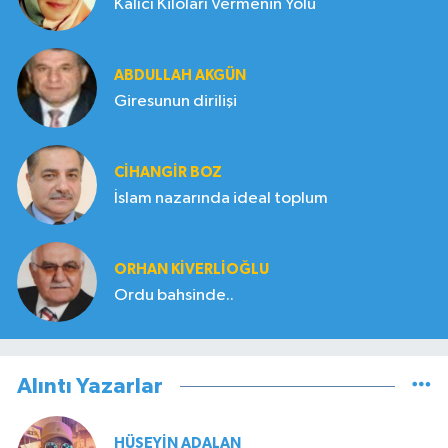
Kalıcı Kiloları Vermenin Yolu
ABDULLAH AKGÜN
Giresunun dirilişi
CIHANGIR BOZ
İslam nazarında ideal toplum
ORHAN KIVERLIOĞLU
Ordu bahsinde..
Alıntı Yazarlar
HÜSEYIN ADALAN