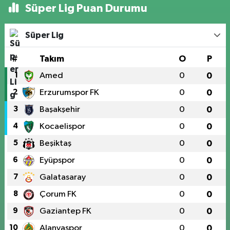
Süper Lig Puan Durumu
Süper Lig
#
Takım
O
P
1
Amed
0
0
2
Erzurumspor FK
0
0
3
Başakşehir
0
0
4
Kocaelispor
0
0
5
Beşiktaş
0
0
6
Eyüpspor
0
0
7
Galatasaray
0
0
8
Çorum FK
0
0
9
Gaziantep FK
0
0
10
Alanyaspor
0
0