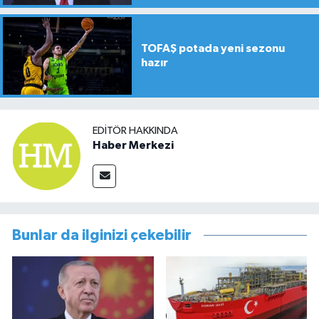
TOFAŞ potada yeni sezonu
hazır
EDITÖR HAKKINDA
Haber Merkezi
Bunlar da ilginizi çekebilir