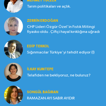
MEHMET YÜCEER
Tarım politikaları ve açlık.
ZERRIN ERDOĞAN
CHP Lideri Özgür Özel'in Fıstık Mitingi
fiyasko oldu . Çiftçi hayal kırıklığına uğradı
EDIP TEKKOL
Sığınmacılar Türkiye'yi tehdit ediyor (!)
İLKAY KUMTEPE
Telafiden ne bekliyoruz, ne buluruz?
SONGÜL BAĞIRAN
RAMAZAN AYI SABIR AYIDIR