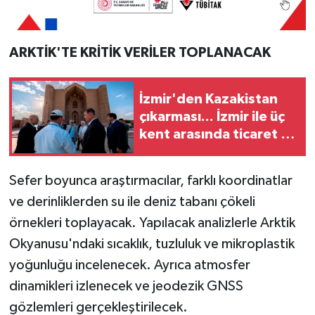
ARKTİK'TE KRİTİK VERİLER TOPLANACAK
İzmir'den Kazakistan
çıkarması... İzmir ile üç
kent arasında ticaret ve
kültür köprüsü hedefi
Sefer boyunca araştırmacılar, farklı koordinatlar
ve derinliklerden su ile deniz tabanı çökeli
örnekleri toplayacak. Yapılacak analizlerle Arktik
Okyanusu'ndaki sıcaklık, tuzluluk ve mikroplastik
yoğunluğu incelenecek. Ayrıca atmosfer
dinamikleri izlenecek ve jeodezik GNSS
gözlemleri gerçekleştirilecek.