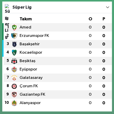
Süper Lig
#
Takım
O
P
1
Amed
0
0
2
Erzurumspor FK
0
0
3
Başakşehir
0
0
4
Kocaelispor
0
0
5
Beşiktaş
0
0
6
Eyüpspor
0
0
7
Galatasaray
0
0
8
Çorum FK
0
0
9
Gaziantep FK
0
0
10
Alanyaspor
0
0