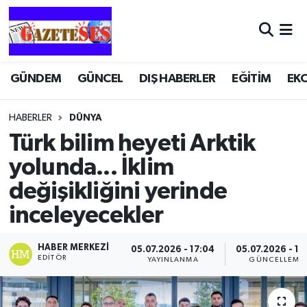
GÜNDEM
GÜNCEL
DIŞ HABERLER
EĞİTİM
EK
HABERLER
DÜNYA
Türk bilim heyeti Arktik
yolunda... İklim
değişikliğini yerinde
inceleyecekler
HABER MERKEZI
05.07.2026 - 17:04
05.07.2026 - 17
EDITÖR
YAYINLANMA
GÜNCELLEME