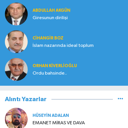
ABDULLAH AKGÜN
Giresunun dirilişi
CIHANGIR BOZ
İslam nazarında ideal toplum
ORHAN KIVERLIOĞLU
Ordu bahsinde..
Alıntı Yazarlar
HÜSEYIN ADALAN
EMANET MİRAS VE DAVA