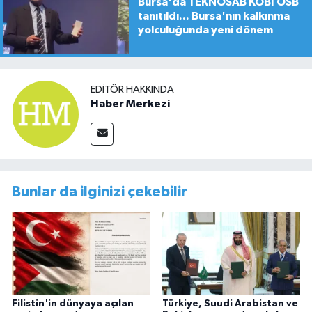
Bursa'da TEKNOSAB KOBİ OSB
tanıtıldı... Bursa'nın kalkınma
yolculuğunda yeni dönem
EDITÖR HAKKINDA
Haber Merkezi
Bunlar da ilginizi çekebilir
Filistin'in dünyaya açılan
Türkiye, Suudi Arabistan ve