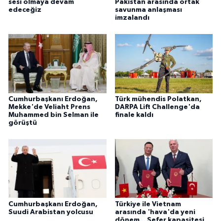
sesi olmaya devam
Pakistan arasında ortak
edeceğiz
savunma anlaşması
imzalandı
Cumhurbaşkanı Erdoğan,
Türk mühendis Polatkan,
Mekke'de Veliaht Prens
DARPA Lift Challenge'da
Muhammed bin Selman ile
finale kaldı
görüştü
Cumhurbaşkanı Erdoğan,
Türkiye ile Vietnam
Suudi Arabistan yolcusu
arasında 'hava'da yeni
dönem... Sefer kapasitesi