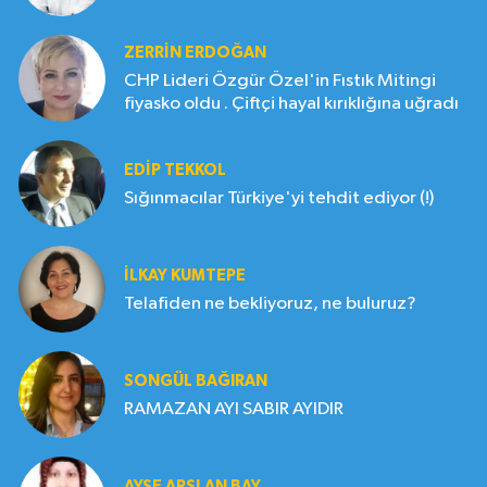
ZERRIN ERDOĞAN
CHP Lideri Özgür Özel'in Fıstık Mitingi
fiyasko oldu . Çiftçi hayal kırıklığına uğradı
EDIP TEKKOL
Sığınmacılar Türkiye'yi tehdit ediyor (!)
İLKAY KUMTEPE
Telafiden ne bekliyoruz, ne buluruz?
SONGÜL BAĞIRAN
RAMAZAN AYI SABIR AYIDIR
AYŞE ARSLAN BAY