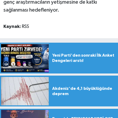
genç araştırmacıların yetişmesine de katkı
sağlanması hedefleniyor.
Kaynak:
RSS
Yeni Parti'den sonraki İlk Anket
Dengeleri arstı!
Akdeniz'de 4,1 büyüklüğünde
deprem