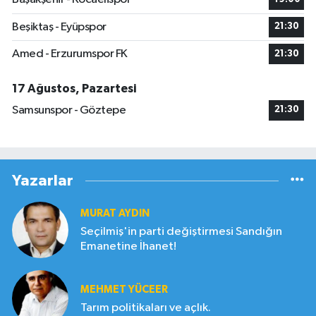
Beşiktaş - Eyüpspor
21:30
Amed - Erzurumspor FK
21:30
17 Ağustos, Pazartesi
Samsunspor - Göztepe
21:30
Yazarlar
MURAT AYDIN
Seçilmiş'in parti değiştirmesi Sandığın
Emanetine İhanet!
MEHMET YÜCEER
Tarım politikaları ve açlık.