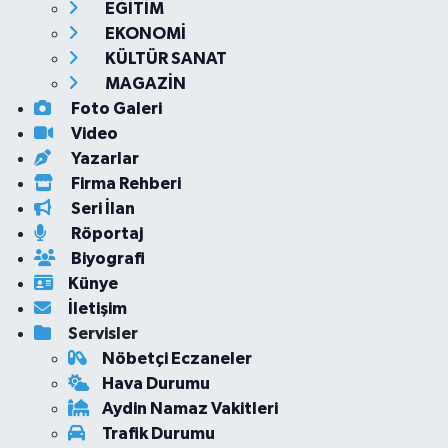
EĞİTİM
EKONOMİ
KÜLTÜR SANAT
MAGAZİN
Foto Galeri
Video
Yazarlar
Firma Rehberi
Seri İlan
Röportaj
Biyografi
Künye
İletişim
Servisler
Nöbetçi Eczaneler
Hava Durumu
Aydin Namaz Vakitleri
Trafik Durumu