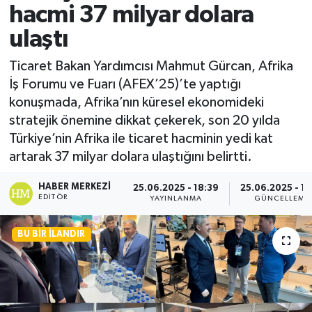
hacmi 37 milyar dolara
ulaştı
Ticaret Bakan Yardımcısı Mahmut Gürcan, Afrika
İş Forumu ve Fuarı (AFEX’25)’te yaptığı
konuşmada, Afrika’nın küresel ekonomideki
stratejik önemine dikkat çekerek, son 20 yılda
Türkiye’nin Afrika ile ticaret hacminin yedi kat
artarak 37 milyar dolara ulaştığını belirtti.
HABER MERKEZI
25.06.2025 - 18:39
25.06.2025 - 19
EDITÖR
YAYINLANMA
GÜNCELLEME
BU BIR İLANDIR