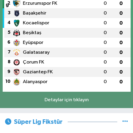
2
Erzurumspor FK
0
0
3
Başakşehir
0
0
4
Kocaelispor
0
0
5
Beşiktaş
0
0
6
Eyüpspor
0
0
7
Galatasaray
0
0
8
Çorum FK
0
0
9
Gaziantep FK
0
0
10
Alanyaspor
0
0
Detaylar için tıklayın
Süper Lig Fikstür