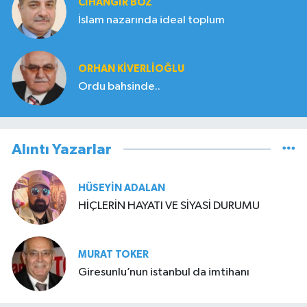
CIHANGIR BOZ
İslam nazarında ideal toplum
ORHAN KIVERLIOĞLU
Ordu bahsinde..
Alıntı Yazarlar
HÜSEYIN ADALAN
HİÇLERİN HAYATI VE SİYASİ DURUMU
MURAT TOKER
Giresunlu’nun istanbul da imtihanı