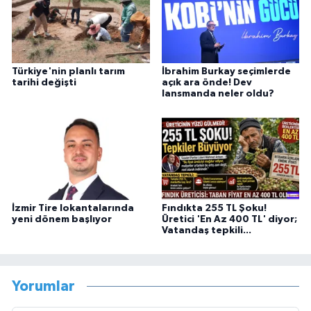
Türkiye'nin planlı tarım
İbrahim Burkay seçimlerde
tarihi değişti
açık ara önde! Dev
lansmanda neler oldu?
İzmir Tire lokantalarında
Fındıkta 255 TL Şoku!
yeni dönem başlıyor
Üretici 'En Az 400 TL' diyor;
Vatandaş tepkili...
Yorumlar