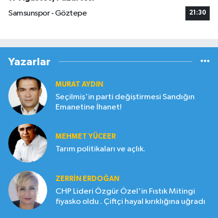
Samsunspor - Göztepe
21:30
Yazarlar
MURAT AYDIN
Seçilmiş'in parti değiştirmesi Sandığın
Emanetine İhanet!
MEHMET YÜCEER
Tarım politikaları ve açlık.
ZERRIN ERDOĞAN
CHP Lideri Özgür Özel'in Fıstık Mitingi
fiyasko oldu . Çiftçi hayal kırıklığına uğradı