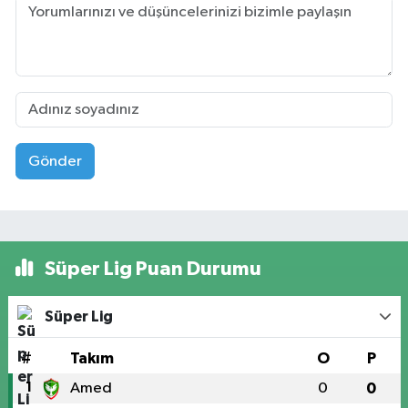
Gönder
Süper Lig Puan Durumu
Süper Lig
#
Takım
O
P
1
Amed
0
0