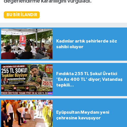
değerlendirme kararlılığını vurguladı.
BU BIR İLANDIR
Kadınlar artık şehirlerde söz
sahibi oluyor
Fındıkta 255 TL Şoku! Üretici
'En Az 400 TL' diyor; Vatandaş
tepkili...
Eyüpsultan Meydanı yeni
çehresine kavuşuyor