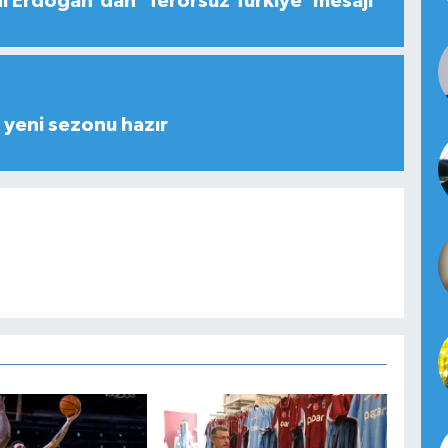
 Erdoğan'dan 'Terörsüz Türkiye' mesajı
yeni sezonu hazır