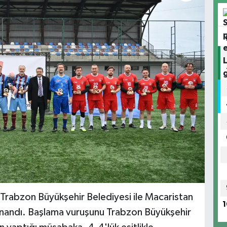
a Trabzon Büyükşehir Belediyesi ile Macaristan
1
oynandı. Başlama vuruşunu Trabzon Büyükşehir