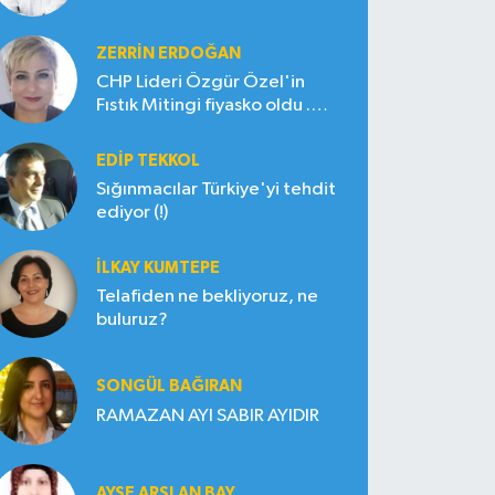
ZERRIN ERDOĞAN
CHP Lideri Özgür Özel'in
Fıstık Mitingi fiyasko oldu .
Çiftçi hayal kırıklığına uğradı
EDIP TEKKOL
Sığınmacılar Türkiye'yi tehdit
ediyor (!)
İLKAY KUMTEPE
Telafiden ne bekliyoruz, ne
buluruz?
SONGÜL BAĞIRAN
RAMAZAN AYI SABIR AYIDIR
AYŞE ARSLAN BAY