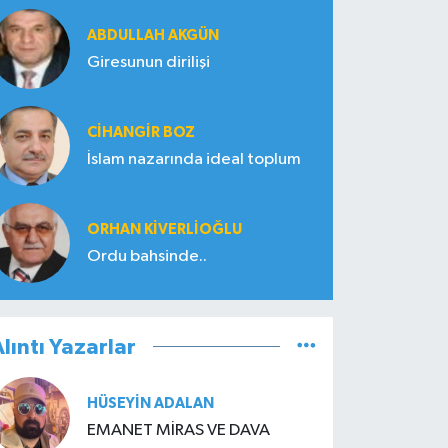
ABDULLAH AKGÜN
Giresunun dirilişi
CIHANGIR BOZ
İslam nazarında ideal toplum
ORHAN KIVERLIOĞLU
Ordu bahsinde..
lıntı Yazarlar
HÜSEYIN ADALAN
EMANET MİRAS VE DAVA