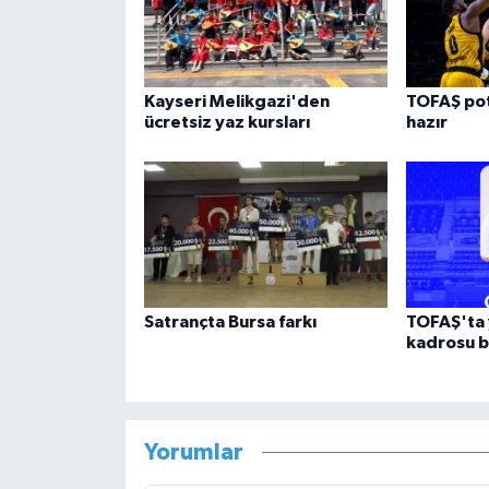
Kayseri Melikgazi'den
TOFAŞ pot
ücretsiz yaz kursları
hazır
Satrançta Bursa farkı
TOFAŞ'ta 
kadrosu be
Yorumlar