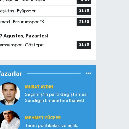
eşiktaş - Eyüpspor
21:30
med - Erzurumspor FK
21:30
7 Ağustos, Pazartesi
amsunspor - Göztepe
21:30
Yazarlar
MURAT AYDIN
Seçilmiş'in parti değiştirmesi
Sandığın Emanetine İhanet!
MEHMET YÜCEER
Tarım politikaları ve açlık.