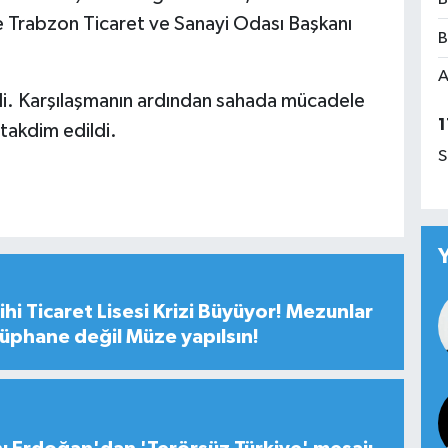
le Trabzon Ticaret ve Sanayi Odası Başkanı
B
A
rdi. Karşılaşmanın ardından sahada mücadele
1
takdim edildi.
S
hi Ticaret Lisesi Krizi Büyüyor! Mezunlar
tüphane değil Müze yapılsın!