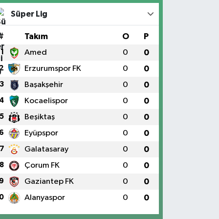
Süper Lig
#
Takım
O
P
1
Amed
0
0
2
Erzurumspor FK
0
0
3
Başakşehir
0
0
4
Kocaelispor
0
0
5
Beşiktaş
0
0
6
Eyüpspor
0
0
7
Galatasaray
0
0
8
Çorum FK
0
0
9
Gaziantep FK
0
0
0
Alanyaspor
0
0