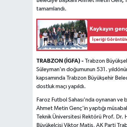
Belediye Başkanı Ahmet Metin Genç'in 
tamamlandı.
Kaykayın genç
İçeriği Görüntül
TRABZON (İGFA) -
Trabzon Büyükşeh
Süleyman'ın doğumunun 531. yıldönümü 
kapsamında Trabzon Büyükşehir Belediy
dostluk maçı yapıldı.
Faroz Futbol Sahası'nda oynanan ve 
Ahmet Metin Genç'in yaptığı müsabaka
Teknik Üniversitesi Rektörü Prof. Dr.
Büyükelçisi Viktor Matis, AK Parti Tr