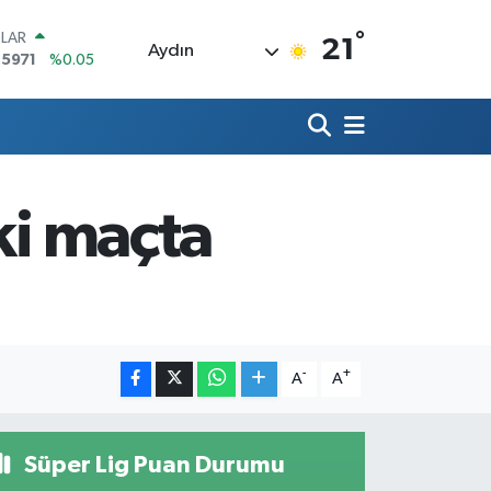
°
LAR
21
Aydın
,5971
%0.05
RO
,1336
%0.18
ERLİN
,2534
%0.22
AM ALTIN
27.85
%0.54
ki maçta
ST100
.703
%0
TCOIN
.475,47
%0.66
-
+
A
A
Süper Lig Puan Durumu