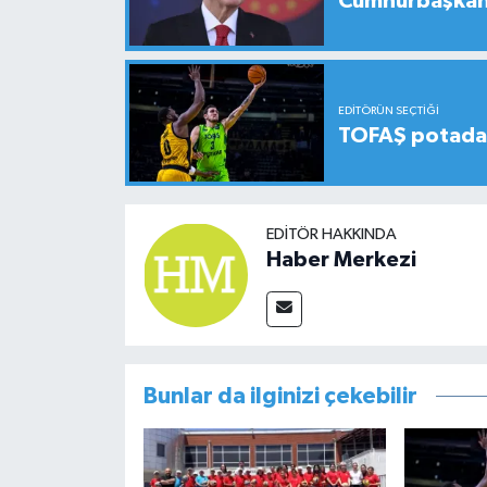
Cumhurbaşkanı
EDITÖRÜN SEÇTIĞI
TOFAŞ potada 
EDITÖR HAKKINDA
Haber Merkezi
Bunlar da ilginizi çekebilir