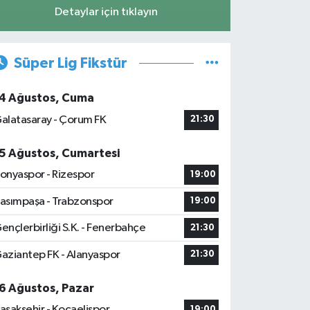
Detaylar için tıklayın
Süper Lig Fikstür
4 Ağustos, Cuma
alatasaray - Çorum FK
21:30
5 Ağustos, Cumartesi
onyaspor - Rizespor
19:00
asımpaşa - Trabzonspor
19:00
ençlerbirliği S.K. - Fenerbahçe
21:30
aziantep FK - Alanyaspor
21:30
6 Ağustos, Pazar
aşakşehir - Kocaelispor
19:00