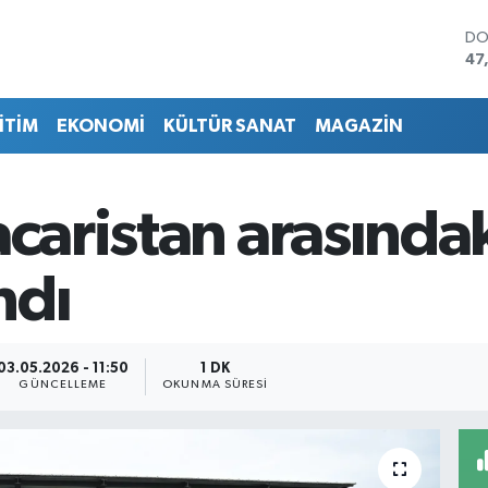
DO
47
EU
55
İTİM
EKONOMİ
KÜLTÜR SANAT
MAGAZİN
ST
64
GR
65
acaristan arasında
Bİ
13
BI
ndı
64
03.05.2026 - 11:50
1 DK
GÜNCELLEME
OKUNMA SÜRESI