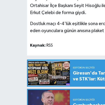
Ortahisar İlçe Başkanı Seyit Hisoğlu i
Erkut Çelebi de forma giydi.
Dostluk maçı 4-4'lük eşitlikle sona e
eden oyunculara günün anısına plaket 
Kaynak:
RSS
EDITÖRÜN SEÇTIĞI
Giresun'da Tari
ve STK'lar: Kü
EDITÖRÜN SEÇTIĞI