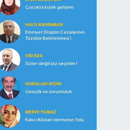
Çocukta kişilik gelişimi
HALIS KAHRAMAN
Emniyet Disiplin Cezalarının
Tüzükle Belirlenmesi !
SIKI ADA
Sizler değil biz seçelim !
NURULLAH AYDIN
Gençlik ve sorumluluk
MERVE YILMAZ
Kalıcı Kiloları Vermenin Yolu