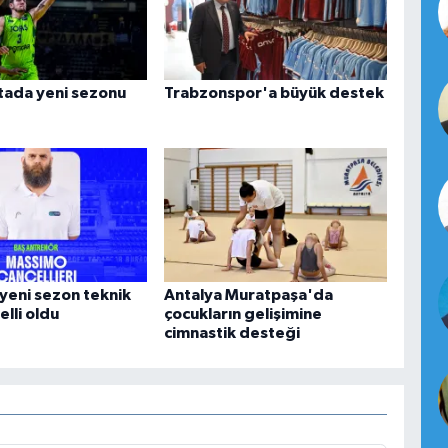
ada yeni sezonu
Trabzonspor'a büyük destek
yeni sezon teknik
Antalya Muratpaşa'da
lli oldu
çocukların gelişimine
cimnastik desteği