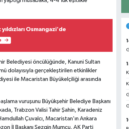
yaptığı müsabaka, 4-4'lük eşitlikle
 yıldızları Osmangazi'de
e
1
G
ir Belediyesi öncülüğünde, Kanuni Sultan
1
dolayısıyla gerçekleştirilen etkinlikler
K
esi ile Macaristan Büyükelçiliği arasında
K
G
başlama vuruşunu Büyükşehir Belediye Başkanı
G
da, Trabzon Valisi Tahir Şahin, Karadeniz
 Hamdullah Çuvalcı, Macaristan'ın Ankara
1
abzon İl Başkanı Sezgin Mumcu, AK Parti
B