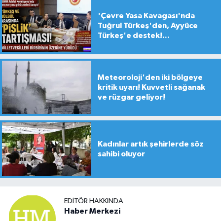
'Çevre Yasa Kavagası'nda
Tuğrul Türkeş'den, Ayyüce
Türkeş'e destek!...
Meteoroloji'den iki bölgeye
kritik uyarı! Kuvvetli sağanak
ve rüzgar geliyor!
Kadınlar artık şehirlerde söz
sahibi oluyor
EDITÖR HAKKINDA
Haber Merkezi