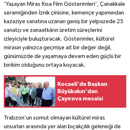
'Yaşayan Miras Kısa Film Gösterimleri', Çanakkale
seramiğinden İznik çinisine, kemençe yapımından
kazaziye sanatına uzanan geniş bir yelpazede 25
sanatçı ve zanaatkârın üretim süreçlerini
izleyiciyle buluşturacak. Gösterimler, kültürel
mirasın yalnızca geçmişe ait bir değer değil,
günümüzde de yaşamaya devam eden güçlü bir
birikim olduğunu ortaya koyacak.
Kocaeli'de Başkan
Büyükakın'dan
Çayırova mesaisi
Trabzon'un somut olmayan kültürel miras
unsurları arasında yer alan bıçakçılık geleneği de