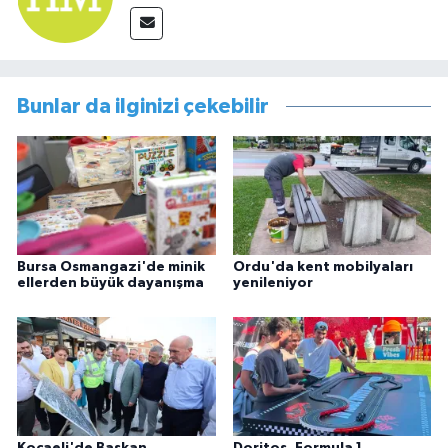
Bunlar da ilginizi çekebilir
Bursa Osmangazi'de minik
Ordu'da kent mobilyaları
ellerden büyük dayanışma
yenileniyor
Kocaeli'de Başkan
Doritos, Formula 1