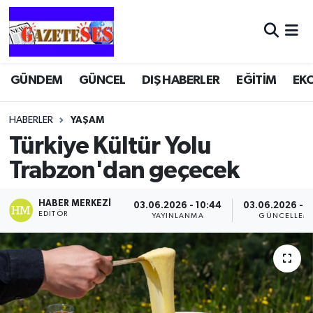
GÜNDEM
GÜNCEL
DIŞ HABERLER
EĞİTİM
EK
HABERLER
YAŞAM
Türkiye Kültür Yolu
Trabzon'dan geçecek
HABER MERKEZI
03.06.2026 - 10:44
03.06.2026 - 1
EDITÖR
YAYINLANMA
GÜNCELLEM