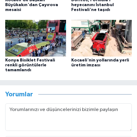
Büyükakın'dan Çayırova
heyecanını İstanbul
mesaisi
Festivali'ne taşıdı
Konya Bisiklet Festivali
Kocaeli'nin yollarında yerli
renkli görüntülerle
üretim imzası
tamamlandı
Yorumlar