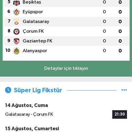
5
Beşiktaş
0
0
6
Eyüpspor
0
0
7
Galatasaray
0
0
8
Çorum FK
0
0
9
Gaziantep FK
0
0
10
Alanyaspor
0
0
Detaylar için tıklayın
Süper Lig Fikstür
14 Ağustos, Cuma
Galatasaray - Çorum FK
21:30
15 Ağustos, Cumartesi