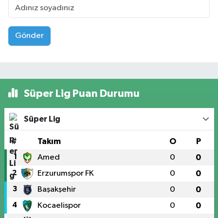
Gönder
Süper Lig Puan Durumu
Süper Lig
#
Takım
O
P
1
Amed
0
0
2
Erzurumspor FK
0
0
3
Başakşehir
0
0
4
Kocaelispor
0
0