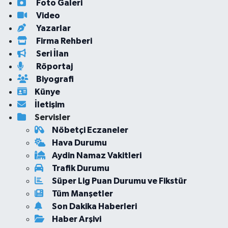
Foto Galeri
Video
Yazarlar
Firma Rehberi
Seri İlan
Röportaj
Biyografi
Künye
İletişim
Servisler
Nöbetçi Eczaneler
Hava Durumu
Aydin Namaz Vakitleri
Trafik Durumu
Süper Lig Puan Durumu ve Fikstür
Tüm Manşetler
Son Dakika Haberleri
Haber Arşivi