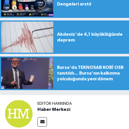
Dengeleri arstı!
Akdeniz'de 4,1 büyüklüğünde
deprem
Bursa'da TEKNOSAB KOBİ OSB
tanıtıldı... Bursa'nın kalkınma
yolculuğunda yeni dönem
EDITÖR HAKKINDA
Haber Merkezi