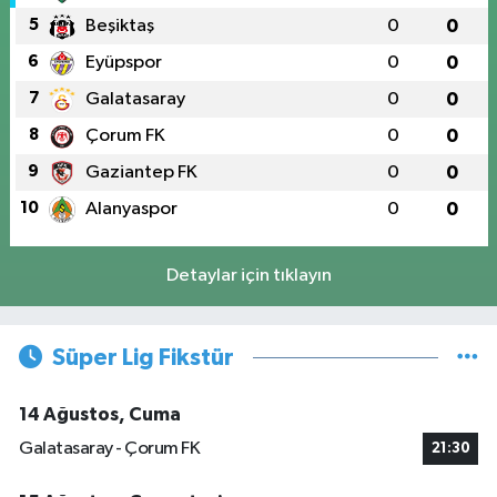
5
Beşiktaş
0
0
6
Eyüpspor
0
0
7
Galatasaray
0
0
8
Çorum FK
0
0
9
Gaziantep FK
0
0
10
Alanyaspor
0
0
Detaylar için tıklayın
Süper Lig Fikstür
14 Ağustos, Cuma
Galatasaray - Çorum FK
21:30