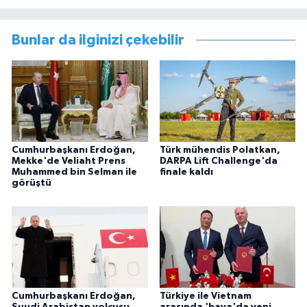
Bunlar da ilginizi çekebilir
Cumhurbaşkanı Erdoğan,
Türk mühendis Polatkan,
Mekke'de Veliaht Prens
DARPA Lift Challenge'da
Muhammed bin Selman ile
finale kaldı
görüştü
Cumhurbaşkanı Erdoğan,
Türkiye ile Vietnam
Suudi Arabistan yolcusu
arasında 'hava'da yeni