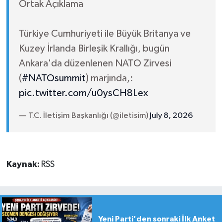
Ortak Açıklama
Türkiye Cumhuriyeti ile Büyük Britanya ve
Kuzey İrlanda Birleşik Krallığı, bugün
Ankara'da düzenlenen NATO Zirvesi
(
#NATOsummit
) marjında,:
pic.twitter.com/u0ysCH8Lex
— T.C. İletişim Başkanlığı (@iletisim)
July 8, 2026
Kaynak:
RSS
Yeni Parti'den sonraki İlk Anket