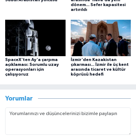
dönem... Sefer kapasitesi
artırıldı
SpaceX'ten Ay'a çarpma
İzmir'den Kazakistan
açıklaması: Sorumlu uzay
çıkarması... İzmir ile üç kent
operasyonları için
arasında ticaret ve kültür
çalışıyoruz
köprüsü hedefi
Yorumlar