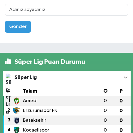
Gönder
Süper Lig Puan Durumu
Süper Lig
#
Takım
O
P
1
Amed
0
0
2
Erzurumspor FK
0
0
3
Başakşehir
0
0
4
Kocaelispor
0
0