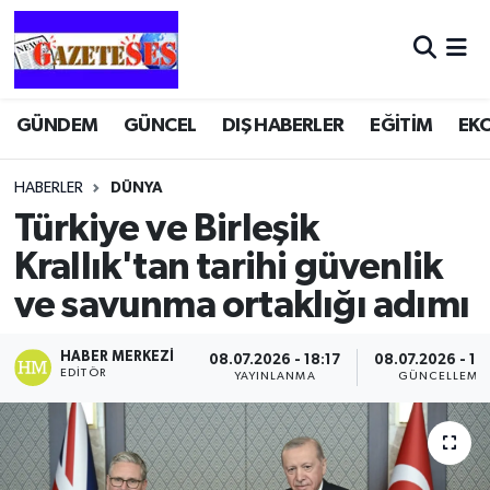
GÜNDEM
GÜNCEL
DIŞ HABERLER
EĞİTİM
EK
HABERLER
DÜNYA
Türkiye ve Birleşik
Krallık'tan tarihi güvenlik
ve savunma ortaklığı adımı
HABER MERKEZI
08.07.2026 - 18:17
08.07.2026 - 18
EDITÖR
YAYINLANMA
GÜNCELLEME