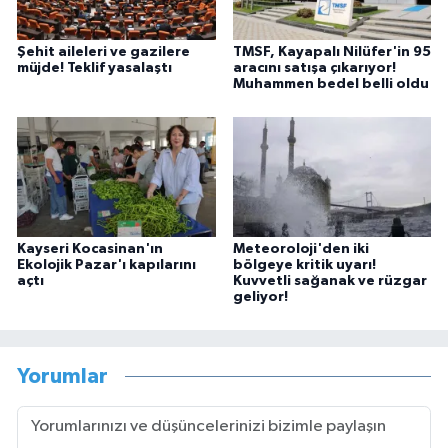
Şehit aileleri ve gazilere
TMSF, Kayapalı Nilüfer'in 95
müjde! Teklif yasalaştı
aracını satışa çıkarıyor!
Muhammen bedel belli oldu
Kayseri Kocasinan'ın
Meteoroloji'den iki
Ekolojik Pazar'ı kapılarını
bölgeye kritik uyarı!
açtı
Kuvvetli sağanak ve rüzgar
geliyor!
Yorumlar