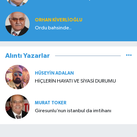
ORHAN KIVERLIOĞLU
Ordu bahsinde..
Alıntı Yazarlar
HÜSEYIN ADALAN
HİÇLERİN HAYATI VE SİYASİ DURUMU
MURAT TOKER
Giresunlu’nun istanbul da imtihanı