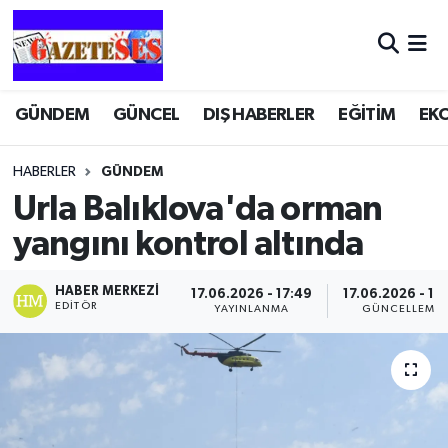
GÜNDEM
GÜNCEL
DIŞ HABERLER
EĞİTİM
EK
HABERLER
GÜNDEM
Urla Balıklova'da orman
yangını kontrol altında
HABER MERKEZI
17.06.2026 - 17:49
17.06.2026 - 18
EDITÖR
YAYINLANMA
GÜNCELLEME