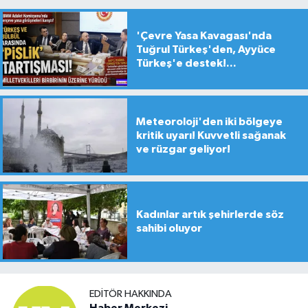
'Çevre Yasa Kavagası'nda
Tuğrul Türkeş'den, Ayyüce
Türkeş'e destek!...
Meteoroloji'den iki bölgeye
kritik uyarı! Kuvvetli sağanak
ve rüzgar geliyor!
Kadınlar artık şehirlerde söz
sahibi oluyor
EDITÖR HAKKINDA