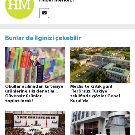
Haber Merkezi
Bunlar da ilginizi çekebilir
Okullar açılmadan kırtasiye
Meclis'te kritik gün!
ürünlerine sıkı denetim...
'Terörsüz Türkiye'
Güvensiz ürünler
teklifinde gözler Genel
toplatılacak!
Kurul'da