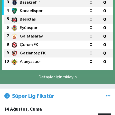
3
Başakşehir
0
0
4
Kocaelispor
0
0
5
Beşiktaş
0
0
6
Eyüpspor
0
0
7
Galatasaray
0
0
8
Çorum FK
0
0
9
Gaziantep FK
0
0
10
Alanyaspor
0
0
Detaylar için tıklayın
Süper Lig Fikstür
14 Ağustos, Cuma