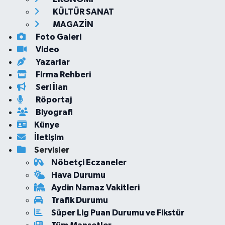
KÜLTÜR SANAT
MAGAZİN
Foto Galeri
Video
Yazarlar
Firma Rehberi
Seri İlan
Röportaj
Biyografi
Künye
İletişim
Servisler
Nöbetçi Eczaneler
Hava Durumu
Aydin Namaz Vakitleri
Trafik Durumu
Süper Lig Puan Durumu ve Fikstür