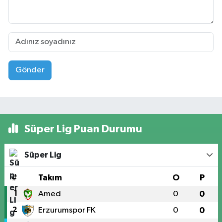
Gönder
Süper Lig Puan Durumu
Süper Lig
#
Takım
O
P
1
Amed
0
0
2
Erzurumspor FK
0
0