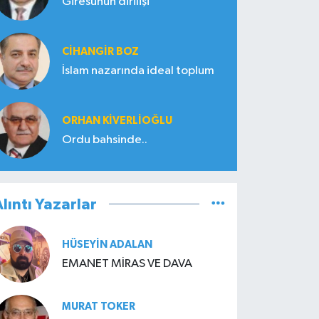
Giresunun dirilişi
CIHANGIR BOZ
İslam nazarında ideal toplum
ORHAN KIVERLIOĞLU
Ordu bahsinde..
lıntı Yazarlar
HÜSEYIN ADALAN
EMANET MİRAS VE DAVA
MURAT TOKER