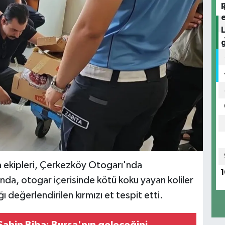
a ekipleri, Çerkezköy Otogarı'nda
1
ında, otogar içerisinde kötü koku yayan koliler
 değerlendirilen kırmızı et tespit etti.