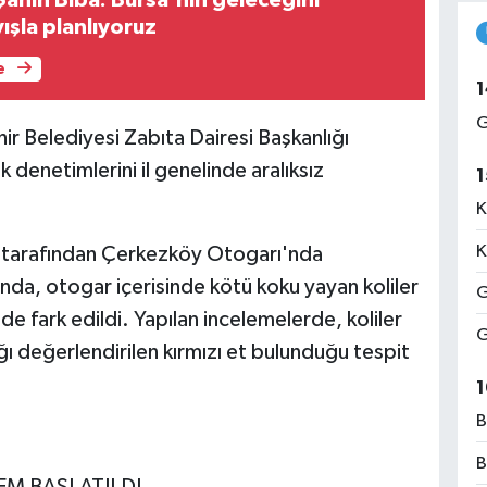
Şahin Biba: Bursa'nın geleceğini
ışla planlıyoruz
e
1
G
 Belediyesi Zabıta Dairesi Başkanlığı
k denetimlerini il genelinde aralıksız
1
K
K
i tarafından Çerkezköy Otogarı'nda
ında, otogar içerisinde kötü koku yayan koliler
G
nde fark edildi. Yapılan incelemelerde, koliler
G
ı değerlendirilen kırmızı et bulunduğu tespit
1
B
B
EM BAŞLATILDI