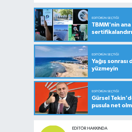
EDITÖRÜN SEÇTIĞI
TBMM'nin ana b
sertifikalandırı
EDITÖRÜN SEÇTIĞI
Yağış sonrası 
yüzmeyin
EDITÖRÜN SEÇTIĞI
Gürsel Tekin'de
pusula net olm
EDITÖR HAKKINDA