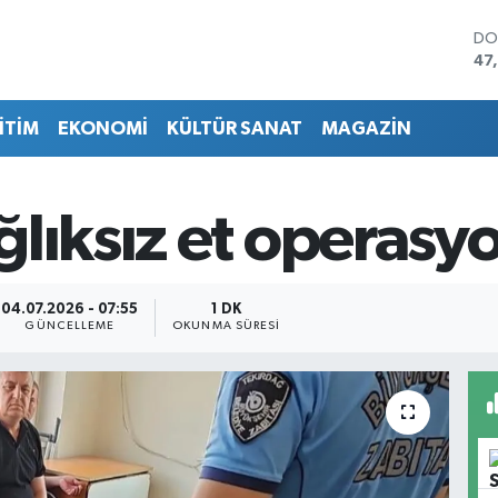
DO
47
EU
55
İTİM
EKONOMİ
KÜLTÜR SANAT
MAGAZİN
ST
64
GR
65
ğlıksız et operasy
Bİ
13
BI
64
04.07.2026 - 07:55
1 DK
GÜNCELLEME
OKUNMA SÜRESI