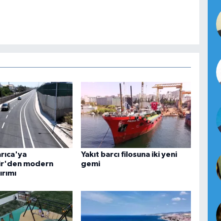
arıca'ya
Yakıt barcı filosuna iki yeni
ir'den modern
gemi
ırımı