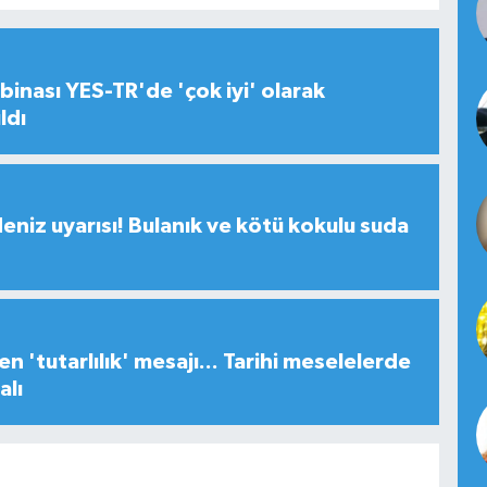
inası YES-TR'de 'çok iyi' olarak
ldı
deniz uyarısı! Bulanık ve kötü kokulu suda
n 'tutarlılık' mesajı... Tarihi meselelerde
alı