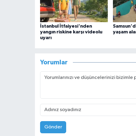
İstanbul İtfaiyesi'nden
Samsun'da
yangın riskine karşı videolu
yaşam alan
uyarı
Yorumlar
Gönder