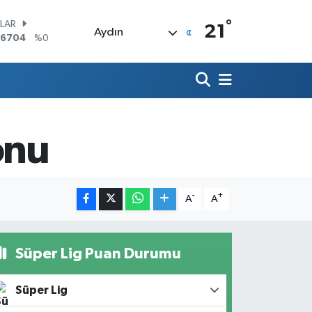
°
LAR
21
Aydın
,6704
%0
RO
,0406
%-0.08
ERLİN
,2143
%0
AM ALTIN
10.40
%0.45
onu
ST100
.799
%70
TCOIN
.225,61
%-0.63
-
+
A
A
Süper Lig Puan Durumu
Süper Lig