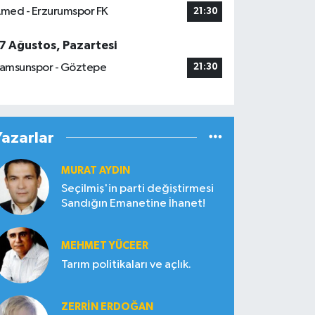
med - Erzurumspor FK
21:30
7 Ağustos, Pazartesi
amsunspor - Göztepe
21:30
Yazarlar
MURAT AYDIN
Seçilmiş'in parti değiştirmesi
Sandığın Emanetine İhanet!
MEHMET YÜCEER
Tarım politikaları ve açlık.
ZERRIN ERDOĞAN