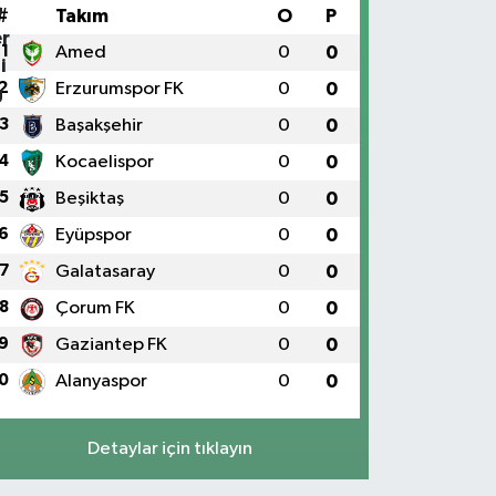
#
Takım
O
P
1
Amed
0
0
2
Erzurumspor FK
0
0
3
Başakşehir
0
0
4
Kocaelispor
0
0
5
Beşiktaş
0
0
6
Eyüpspor
0
0
7
Galatasaray
0
0
8
Çorum FK
0
0
9
Gaziantep FK
0
0
0
Alanyaspor
0
0
Detaylar için tıklayın