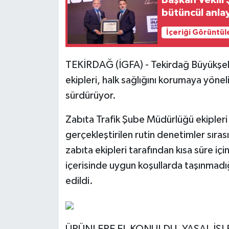
Başkan Vekili 
bütüncül anlay
İçeriği Görüntül
TEKİRDAĞ (İGFA) - Tekirdağ Büyükşehir
ekipleri, halk sağlığını korumaya yöneli
sürdürüyor.
Zabıta Trafik Şube Müdürlüğü ekipler
gerçekleştirilen rutin denetimler sıras
zabıta ekipleri tarafından kısa süre içi
içerisinde uygun koşullarda taşınmadığ
edildi.
ÜRÜNLERE EL KONULDU, YASAL İŞL