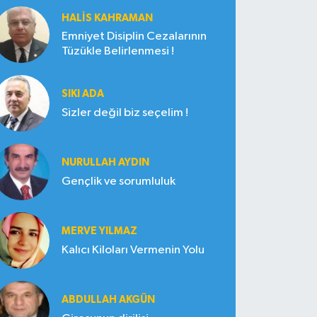
HALIS KAHRAMAN
Emniyet Disiplin Cezalarının
Tüzükle Belirlenmesi !
SIKI ADA
Sizler değil biz seçelim !
NURULLAH AYDIN
Gençlik ve sorumluluk
MERVE YILMAZ
Kalıcı Kiloları Vermenin Yolu
ABDULLAH AKGÜN