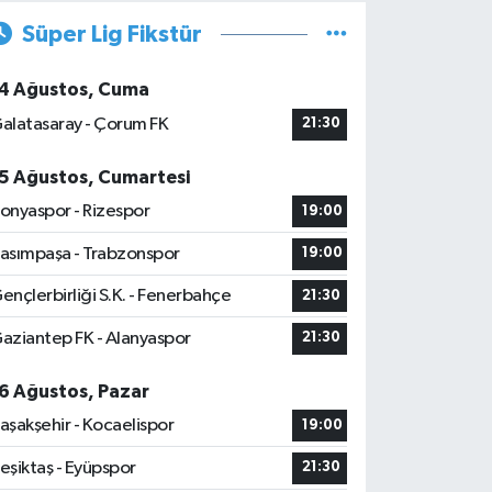
Süper Lig Fikstür
4 Ağustos, Cuma
alatasaray - Çorum FK
21:30
5 Ağustos, Cumartesi
onyaspor - Rizespor
19:00
asımpaşa - Trabzonspor
19:00
ençlerbirliği S.K. - Fenerbahçe
21:30
aziantep FK - Alanyaspor
21:30
6 Ağustos, Pazar
aşakşehir - Kocaelispor
19:00
eşiktaş - Eyüpspor
21:30