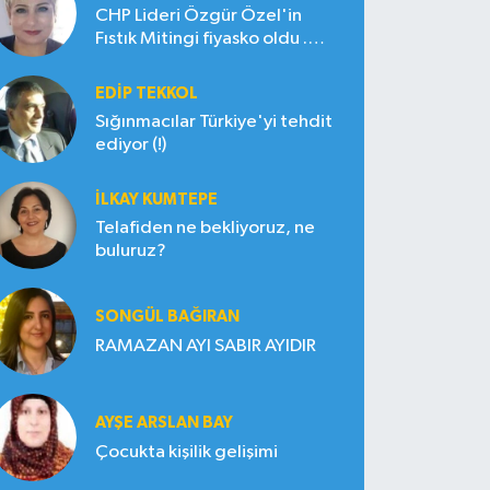
CHP Lideri Özgür Özel'in
Fıstık Mitingi fiyasko oldu .
Çiftçi hayal kırıklığına uğradı
EDIP TEKKOL
Sığınmacılar Türkiye'yi tehdit
ediyor (!)
İLKAY KUMTEPE
Telafiden ne bekliyoruz, ne
buluruz?
SONGÜL BAĞIRAN
RAMAZAN AYI SABIR AYIDIR
AYŞE ARSLAN BAY
Çocukta kişilik gelişimi