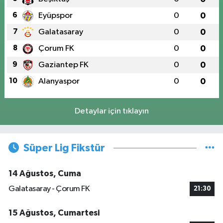
6
Eyüpspor
0
0
7
Galatasaray
0
0
8
Çorum FK
0
0
9
Gaziantep FK
0
0
10
Alanyaspor
0
0
Detaylar için tıklayın
Süper Lig Fikstür
14 Ağustos, Cuma
Galatasaray - Çorum FK
21:30
15 Ağustos, Cumartesi