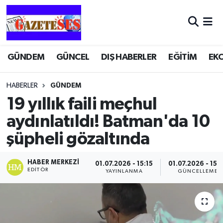
GÜNDEM
GÜNCEL
DIŞ HABERLER
EĞİTİM
EK
HABERLER
GÜNDEM
19 yıllık faili meçhul
aydınlatıldı! Batman'da 10
şüpheli gözaltında
HABER MERKEZI
01.07.2026 - 15:15
01.07.2026 - 15:
EDITÖR
YAYINLANMA
GÜNCELLEME