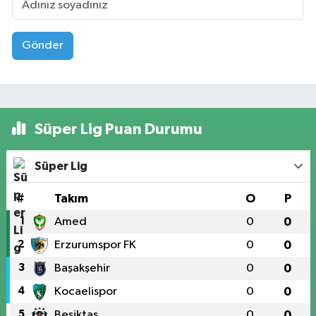
Gönder
Süper Lig Puan Durumu
Süper Lig
#
Takım
O
P
1
Amed
0
0
2
Erzurumspor FK
0
0
3
Başakşehir
0
0
4
Kocaelispor
0
0
5
Beşiktaş
0
0