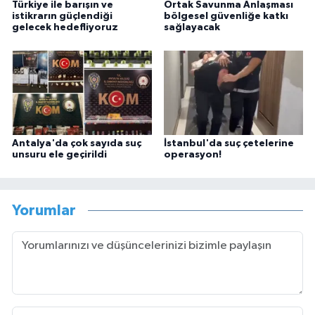
Türkiye ile barışın ve
Ortak Savunma Anlaşması
istikrarın güçlendiği
bölgesel güvenliğe katkı
gelecek hedefliyoruz
sağlayacak
Antalya'da çok sayıda suç
İstanbul'da suç çetelerine
unsuru ele geçirildi
operasyon!
Yorumlar