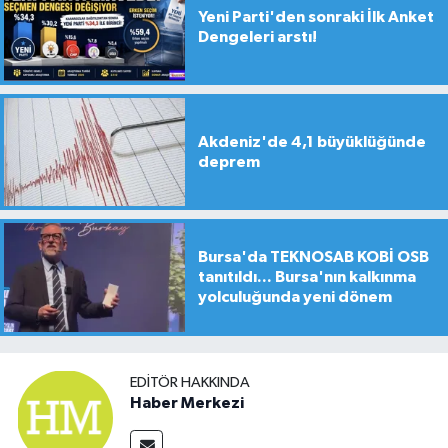
Yeni Parti'den sonraki İlk Anket
Dengeleri arstı!
Akdeniz'de 4,1 büyüklüğünde
deprem
Bursa'da TEKNOSAB KOBİ OSB
tanıtıldı... Bursa'nın kalkınma
yolculuğunda yeni dönem
EDITÖR HAKKINDA
Haber Merkezi