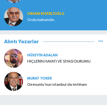
ORHAN KIVERLIOĞLU
Ordu bahsinde..
Alıntı Yazarlar
HÜSEYIN ADALAN
HİÇLERİN HAYATI VE SİYASİ DURUMU
MURAT TOKER
Giresunlu’nun istanbul da imtihanı