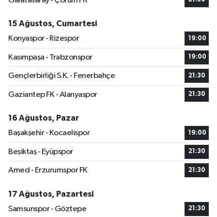
Galatasaray - Çorum FK
15 Ağustos, Cumartesi
Konyaspor - Rizespor
19:00
Kasımpaşa - Trabzonspor
19:00
Gençlerbirliği S.K. - Fenerbahçe
21:30
Gaziantep FK - Alanyaspor
21:30
16 Ağustos, Pazar
Başakşehir - Kocaelispor
19:00
Beşiktaş - Eyüpspor
21:30
Amed - Erzurumspor FK
21:30
17 Ağustos, Pazartesi
Samsunspor - Göztepe
21:30