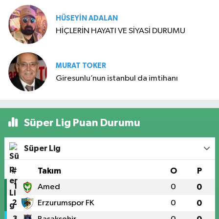
HÜSEYIN ADALAN
HİÇLERİN HAYATI VE SİYASİ DURUMU
MURAT TOKER
Giresunlu’nun istanbul da imtihanı
Süper Lig Puan Durumu
Süper Lig
#
Takım
O
P
1
Amed
0
0
2
Erzurumspor FK
0
0
3