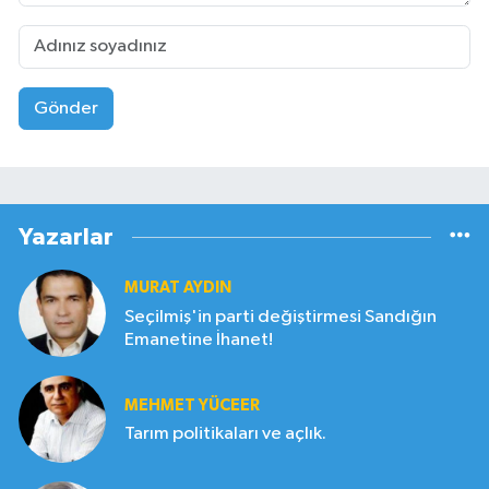
Gönder
Yazarlar
MURAT AYDIN
Seçilmiş'in parti değiştirmesi Sandığın
Emanetine İhanet!
MEHMET YÜCEER
Tarım politikaları ve açlık.