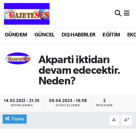
GÜNDEM
GÜNCEL
DIŞ HABERLER
EĞİTİM
EK
Akparti iktidarı
devam edecektir.
Neden?
14.03.2021 - 21:35
09.04.2023 - 16:58
2
YAYINLANMA
GÜNCELLEME
PAYLAŞIM
Paylaş
-
+
A
A