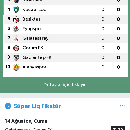
Başakşehir
0
0
4
Kocaelispor
0
0
5
Beşiktaş
0
0
6
Eyüpspor
0
0
7
Galatasaray
0
0
8
Çorum FK
0
0
9
Gaziantep FK
0
0
10
Alanyaspor
0
0
Detaylar için tıklayın
Süper Lig Fikstür
14 Ağustos, Cuma
21:30