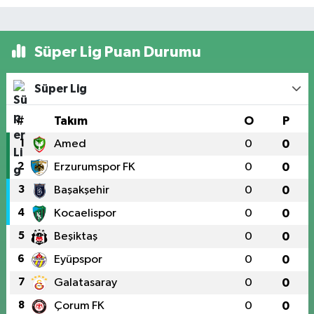
Süper Lig Puan Durumu
Süper Lig
#
Takım
O
P
1
Amed
0
0
2
Erzurumspor FK
0
0
3
Başakşehir
0
0
4
Kocaelispor
0
0
5
Beşiktaş
0
0
6
Eyüpspor
0
0
7
Galatasaray
0
0
8
Çorum FK
0
0