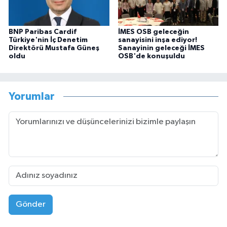
BNP Paribas Cardif
İMES OSB geleceğin
Türkiye'nin İç Denetim
sanayisini inşa ediyor!
Direktörü Mustafa Güneş
Sanayinin geleceği İMES
oldu
OSB'de konuşuldu
Yorumlar
Gönder