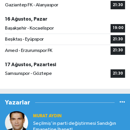
Gaziantep FK - Alanyaspor
21:30
16 Ağustos, Pazar
Başakşehir - Kocaelispor
19:00
Beşiktaş - Eyüpspor
21:30
Amed - Erzurumspor FK
21:30
17 Ağustos, Pazartesi
Samsunspor - Göztepe
21:30
Yazarlar
MURAT AYDIN
Seçilmiş'in parti değiştirmesi Sandığın
Emanetine İhanet!