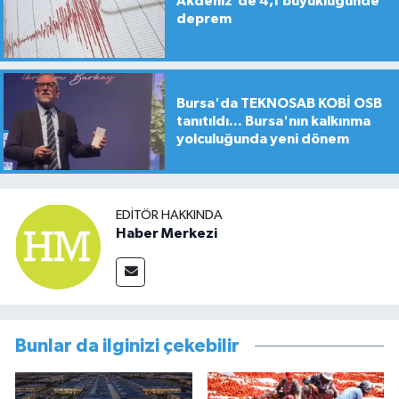
Akdeniz'de 4,1 büyüklüğünde
deprem
Bursa'da TEKNOSAB KOBİ OSB
tanıtıldı... Bursa'nın kalkınma
yolculuğunda yeni dönem
EDITÖR HAKKINDA
Haber Merkezi
Bunlar da ilginizi çekebilir