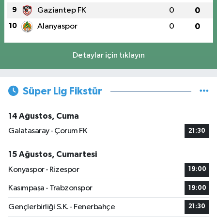
9
Gaziantep FK
0
0
10
Alanyaspor
0
0
Detaylar için tıklayın
Süper Lig Fikstür
14 Ağustos, Cuma
Galatasaray - Çorum FK
21:30
15 Ağustos, Cumartesi
Konyaspor - Rizespor
19:00
Kasımpaşa - Trabzonspor
19:00
Gençlerbirliği S.K. - Fenerbahçe
21:30