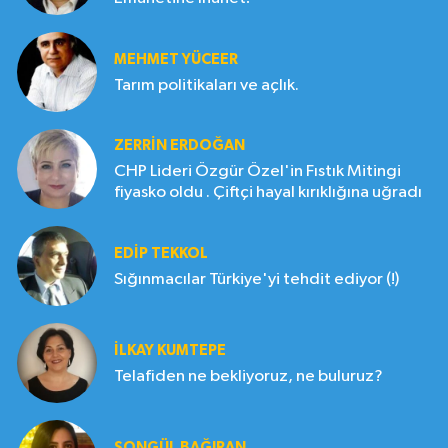
MEHMET YÜCEER
Tarım politikaları ve açlık.
ZERRIN ERDOĞAN
CHP Lideri Özgür Özel'in Fıstık Mitingi
fiyasko oldu . Çiftçi hayal kırıklığına uğradı
EDIP TEKKOL
Sığınmacılar Türkiye'yi tehdit ediyor (!)
İLKAY KUMTEPE
Telafiden ne bekliyoruz, ne buluruz?
SONGÜL BAĞIRAN