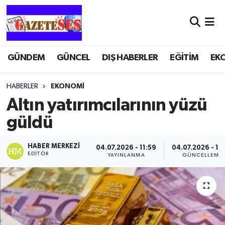
GÜNDEM
GÜNCEL
DIŞ HABERLER
EĞİTİM
EK
HABERLER
EKONOMİ
Altın yatırımcılarının yüzü
güldü
HABER MERKEZI
04.07.2026 - 11:59
04.07.2026 - 12
EDITÖR
YAYINLANMA
GÜNCELLEME