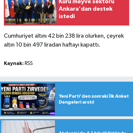
Kuru meyve sektörü
Ankara'dan destek
istedi
Cumhuriyet altını 42 bin 238 lira olurken, çeyrek
altın 10 bin 497 liradan haftayı kapattı.
Kaynak:
RSS
Yeni Parti'den sonraki İlk Anket
Dengeleri arstı!