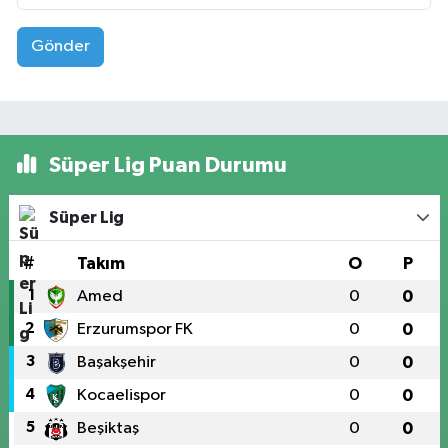
Gönder
Süper Lig Puan Durumu
Süper Lig
#
Takım
O
P
1
Amed
0
0
2
Erzurumspor FK
0
0
3
Başakşehir
0
0
4
Kocaelispor
0
0
5
Beşiktaş
0
0