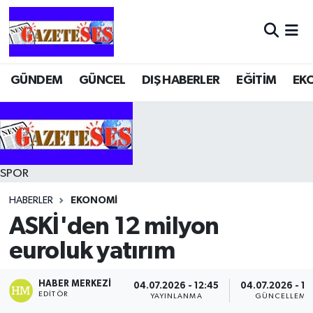
GÜNDEM
GÜNCEL
DIŞ HABERLER
EĞİTİM
EK
SPOR
HABERLER
EKONOMİ
ASKİ'den 12 milyon
euroluk yatırım
HABER MERKEZI
04.07.2026 - 12:45
04.07.2026 - 12
EDITÖR
YAYINLANMA
GÜNCELLEME