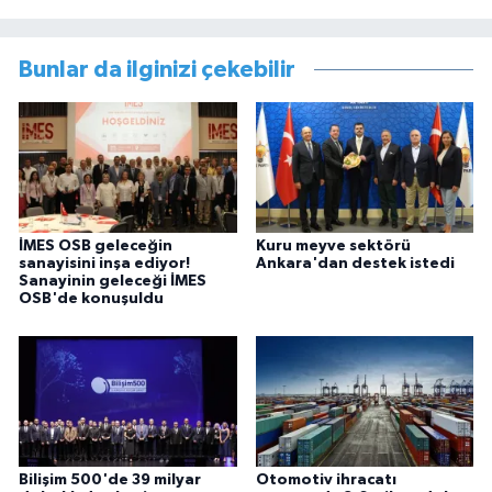
Bunlar da ilginizi çekebilir
İMES OSB geleceğin
Kuru meyve sektörü
sanayisini inşa ediyor!
Ankara'dan destek istedi
Sanayinin geleceği İMES
OSB'de konuşuldu
Bilişim 500'de 39 milyar
Otomotiv ihracatı