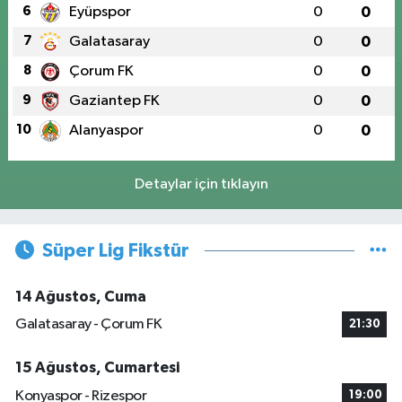
6
Eyüpspor
0
0
7
Galatasaray
0
0
8
Çorum FK
0
0
9
Gaziantep FK
0
0
10
Alanyaspor
0
0
Detaylar için tıklayın
Süper Lig Fikstür
14 Ağustos, Cuma
Galatasaray - Çorum FK
21:30
15 Ağustos, Cumartesi
Konyaspor - Rizespor
19:00