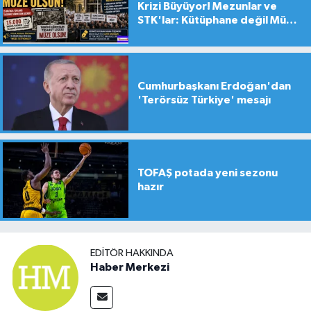
Krizi Büyüyor! Mezunlar ve
STK'lar: Kütüphane değil Müze
yapılsın!
Cumhurbaşkanı Erdoğan'dan
'Terörsüz Türkiye' mesajı
TOFAŞ potada yeni sezonu
hazır
EDITÖR HAKKINDA
Haber Merkezi