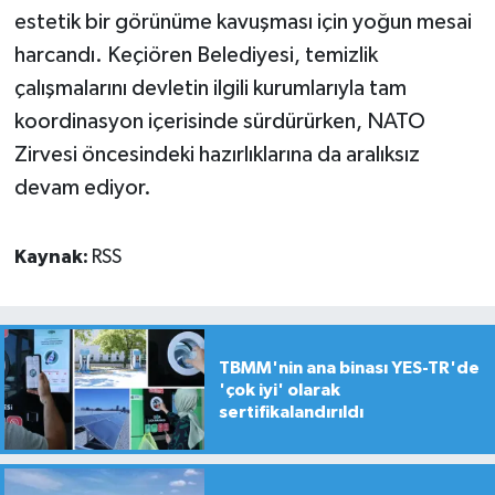
estetik bir görünüme kavuşması için yoğun mesai
harcandı. Keçiören Belediyesi, temizlik
çalışmalarını devletin ilgili kurumlarıyla tam
koordinasyon içerisinde sürdürürken, NATO
Zirvesi öncesindeki hazırlıklarına da aralıksız
devam ediyor.
Kaynak:
RSS
TBMM'nin ana binası YES-TR'de
'çok iyi' olarak
sertifikalandırıldı