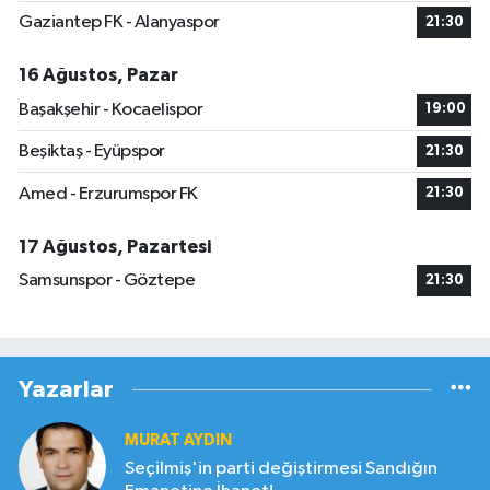
Gaziantep FK - Alanyaspor
21:30
16 Ağustos, Pazar
Başakşehir - Kocaelispor
19:00
Beşiktaş - Eyüpspor
21:30
Amed - Erzurumspor FK
21:30
17 Ağustos, Pazartesi
Samsunspor - Göztepe
21:30
Yazarlar
MURAT AYDIN
Seçilmiş'in parti değiştirmesi Sandığın