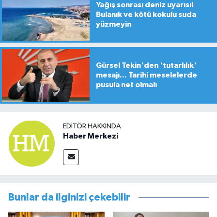
Yağış sonrası deniz uyarısı!
Bulanık ve kötü kokulu suda
yüzmeyin
Gürsel Tekin'den 'tutarlılık'
mesajı... Tarihi meselelerde
pusula net olmalı
EDITÖR HAKKINDA
Haber Merkezi
Bunlar da ilginizi çekebilir