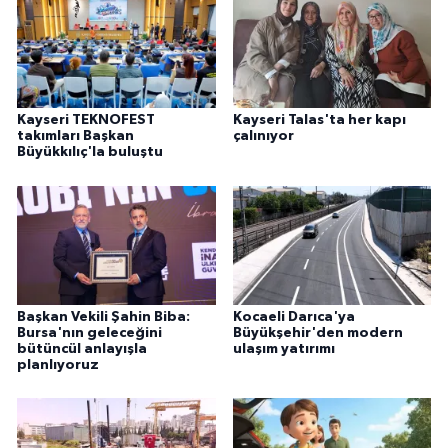
Kayseri TEKNOFEST
Kayseri Talas'ta her kapı
takımları Başkan
çalınıyor
Büyükkılıç'la buluştu
Başkan Vekili Şahin Biba:
Kocaeli Darıca'ya
Bursa'nın geleceğini
Büyükşehir'den modern
bütüncül anlayışla
ulaşım yatırımı
planlıyoruz