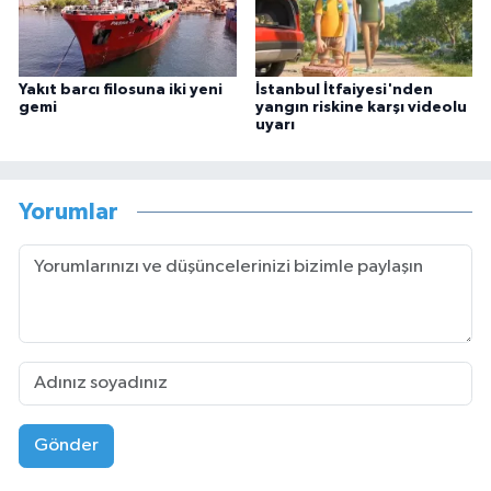
Yakıt barcı filosuna iki yeni
İstanbul İtfaiyesi'nden
gemi
yangın riskine karşı videolu
uyarı
Yorumlar
Gönder