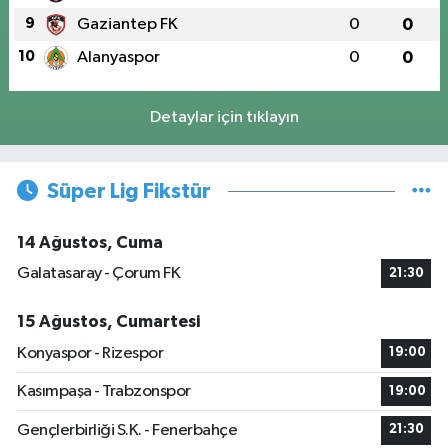
9
Gaziantep FK
0
0
10
Alanyaspor
0
0
Detaylar için tıklayın
Süper Lig Fikstür
14 Ağustos, Cuma
Galatasaray - Çorum FK
21:30
15 Ağustos, Cumartesi
Konyaspor - Rizespor
19:00
Kasımpaşa - Trabzonspor
19:00
Gençlerbirliği S.K. - Fenerbahçe
21:30