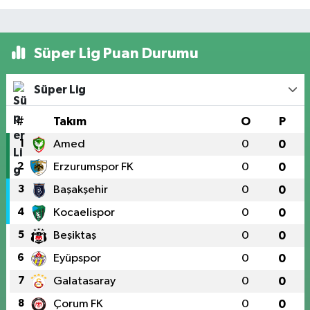
Süper Lig Puan Durumu
Süper Lig
#
Takım
O
P
1
Amed
0
0
2
Erzurumspor FK
0
0
3
Başakşehir
0
0
4
Kocaelispor
0
0
5
Beşiktaş
0
0
6
Eyüpspor
0
0
7
Galatasaray
0
0
8
Çorum FK
0
0