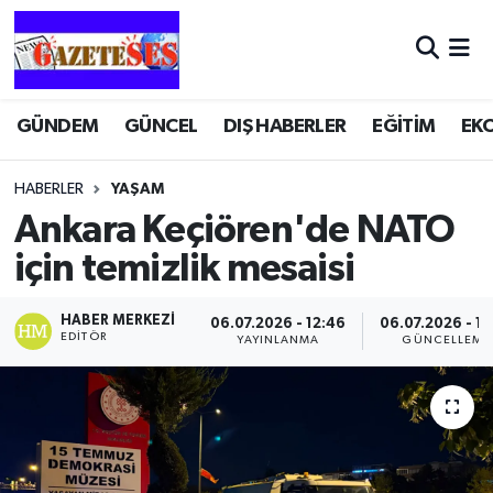
GÜNDEM
GÜNCEL
DIŞ HABERLER
EĞİTİM
EK
HABERLER
YAŞAM
Ankara Keçiören'de NATO
için temizlik mesaisi
HABER MERKEZI
06.07.2026 - 12:46
06.07.2026 - 12
EDITÖR
YAYINLANMA
GÜNCELLEME