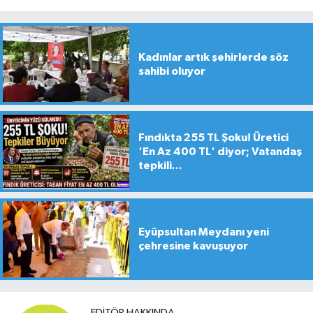
Kadınlar artık şehirlerde söz
sahibi oluyor
Fındıkta 255 TL Şoku! Üretici
'En Az 400 TL' diyor; Vatandaş
tepkili...
Eyüpsultan Meydanı yeni
çehresine kavuşuyor
EDITÖR HAKKINDA