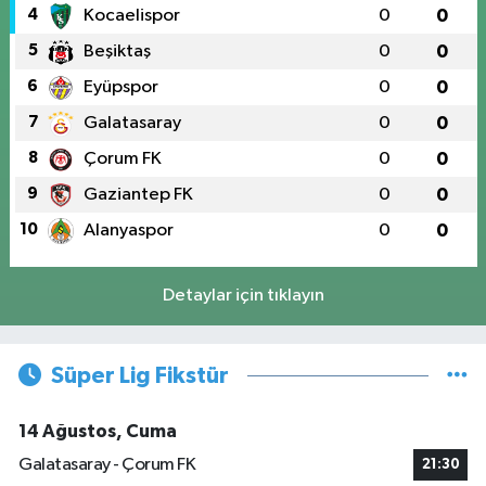
4
Kocaelispor
0
0
5
Beşiktaş
0
0
6
Eyüpspor
0
0
7
Galatasaray
0
0
8
Çorum FK
0
0
9
Gaziantep FK
0
0
10
Alanyaspor
0
0
Detaylar için tıklayın
Süper Lig Fikstür
14 Ağustos, Cuma
Galatasaray - Çorum FK
21:30