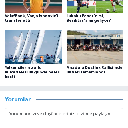
VakıfBank, Vanja Ivanovic'i
Lukaku Fener'e mi,
transfer etti
Beşiktaş'a mı geliyor?
Yelkencilerin zorlu
Anadolu Dostluk Rallisi'nde
mücadelesi ilk günde nefes
ilk yarı tamamlandı
kesti
Yorumlar