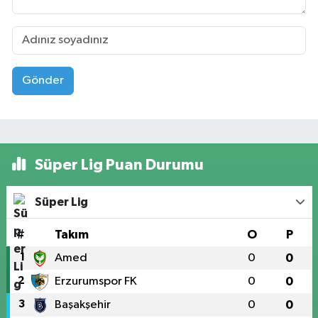
Gönder
Süper Lig Puan Durumu
Süper Lig
#
Takım
O
P
1
Amed
0
0
2
Erzurumspor FK
0
0
3
Başakşehir
0
0