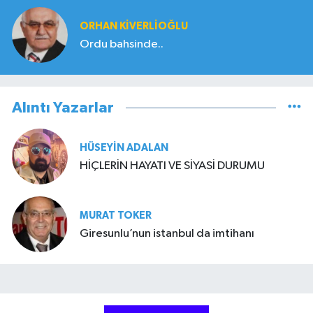
ORHAN KIVERLIOĞLU
Ordu bahsinde..
Alıntı Yazarlar
HÜSEYIN ADALAN
HİÇLERİN HAYATI VE SİYASİ DURUMU
MURAT TOKER
Giresunlu’nun istanbul da imtihanı