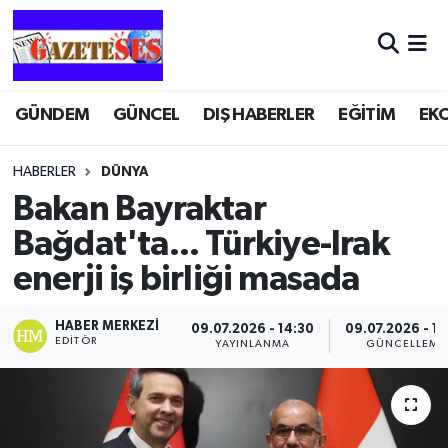
GÜNDEM
GÜNCEL
DIŞ HABERLER
EĞİTİM
EK
HABERLER
DÜNYA
Bakan Bayraktar
Bağdat'ta... Türkiye-Irak
enerji iş birliği masada
HABER MERKEZI
09.07.2026 - 14:30
09.07.2026 - 14
EDITÖR
YAYINLANMA
GÜNCELLEME