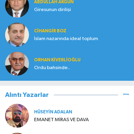
ABDULLAH AKGÜN
Giresunun dirilişi
CIHANGIR BOZ
İslam nazarında ideal toplum
ORHAN KIVERLIOĞLU
Ordu bahsinde..
Alıntı Yazarlar
HÜSEYIN ADALAN
EMANET MİRAS VE DAVA