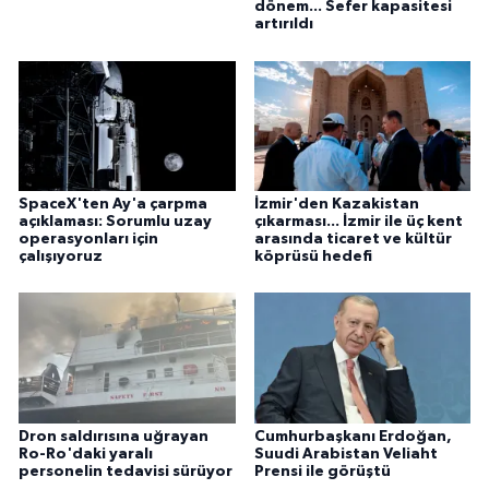
dönem... Sefer kapasitesi
artırıldı
SpaceX'ten Ay'a çarpma
İzmir'den Kazakistan
açıklaması: Sorumlu uzay
çıkarması... İzmir ile üç kent
operasyonları için
arasında ticaret ve kültür
çalışıyoruz
köprüsü hedefi
Dron saldırısına uğrayan
Cumhurbaşkanı Erdoğan,
Ro-Ro'daki yaralı
Suudi Arabistan Veliaht
personelin tedavisi sürüyor
Prensi ile görüştü