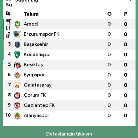
#
Takım
O
P
1
Amed
0
0
2
Erzurumspor FK
0
0
3
Başakşehir
0
0
4
Kocaelispor
0
0
5
Beşiktaş
0
0
6
Eyüpspor
0
0
7
Galatasaray
0
0
8
Çorum FK
0
0
9
Gaziantep FK
0
0
10
Alanyaspor
0
0
Detaylar için tıklayın