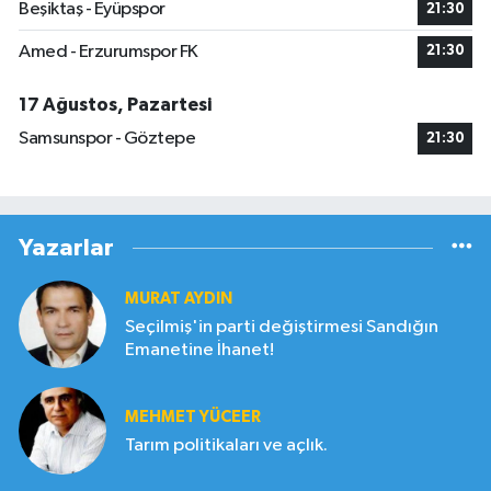
Beşiktaş - Eyüpspor
21:30
Amed - Erzurumspor FK
21:30
17 Ağustos, Pazartesi
Samsunspor - Göztepe
21:30
Yazarlar
MURAT AYDIN
Seçilmiş'in parti değiştirmesi Sandığın
Emanetine İhanet!
MEHMET YÜCEER
Tarım politikaları ve açlık.