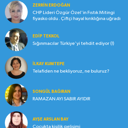
ZERRIN ERDOĞAN
CHP Lideri Özgür Özel'in Fıstık Mitingi
fiyasko oldu . Çiftçi hayal kırıklığına uğradı
EDIP TEKKOL
Sığınmacılar Türkiye'yi tehdit ediyor (!)
İLKAY KUMTEPE
Telafiden ne bekliyoruz, ne buluruz?
SONGÜL BAĞIRAN
RAMAZAN AYI SABIR AYIDIR
AYŞE ARSLAN BAY
Çocukta kişilik gelişimi