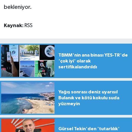
bekleniyor.
Kaynak:
RSS
TBMM'nin ana binası YES-TR'de
'çok iyi' olarak
sertifikalandırıldı
Yağış sonrası deniz uyarısı!
Bulanık ve kötü kokulu suda
yüzmeyin
Gürsel Tekin'den 'tutarlılık'