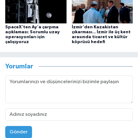
SpaceX'ten Ay'a çarpma
İzmir'den Kazakistan
açıklaması: Sorumlu uzay
çıkarması... İzmir ile üç kent
operasyonları için
arasında ticaret ve kültür
çalışıyoruz
köprüsü hedefi
Yorumlar
Gönder