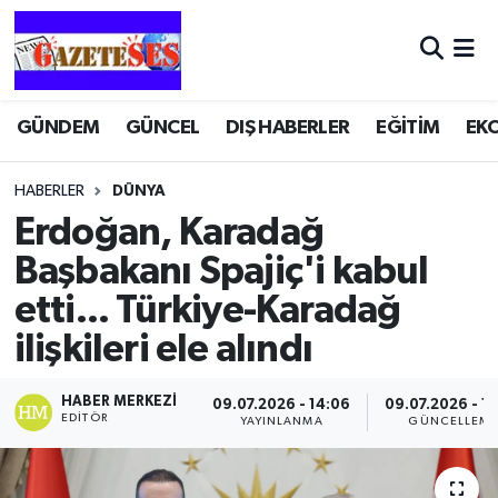
GÜNDEM
GÜNCEL
DIŞ HABERLER
EĞİTİM
EK
HABERLER
DÜNYA
Erdoğan, Karadağ
Başbakanı Spajiç'i kabul
etti... Türkiye-Karadağ
ilişkileri ele alındı
HABER MERKEZI
09.07.2026 - 14:06
09.07.2026 - 1
EDITÖR
YAYINLANMA
GÜNCELLEM