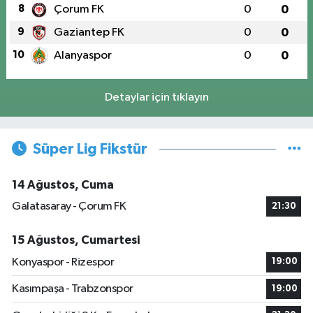
8
Çorum FK
0
0
9
Gaziantep FK
0
0
10
Alanyaspor
0
0
Detaylar için tıklayın
Süper Lig Fikstür
14 Ağustos, Cuma
Galatasaray - Çorum FK
21:30
15 Ağustos, Cumartesi
Konyaspor - Rizespor
19:00
Kasımpaşa - Trabzonspor
19:00