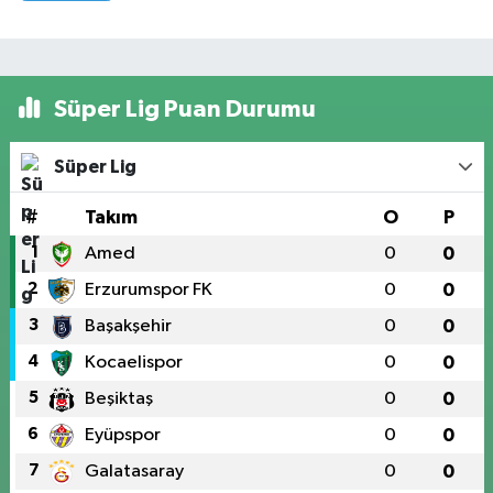
Süper Lig Puan Durumu
Süper Lig
#
Takım
O
P
1
Amed
0
0
2
Erzurumspor FK
0
0
3
Başakşehir
0
0
4
Kocaelispor
0
0
5
Beşiktaş
0
0
6
Eyüpspor
0
0
7
Galatasaray
0
0