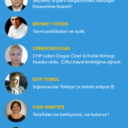
Seçilmiş'in parti değiştirmesi Sandığın
Emanetine İhanet!
MEHMET YÜCEER
Tarım politikaları ve açlık.
ZERRIN ERDOĞAN
CHP Lideri Özgür Özel'in Fıstık Mitingi
fiyasko oldu . Çiftçi hayal kırıklığına uğradı
EDIP TEKKOL
Sığınmacılar Türkiye'yi tehdit ediyor (!)
İLKAY KUMTEPE
Telafiden ne bekliyoruz, ne buluruz?