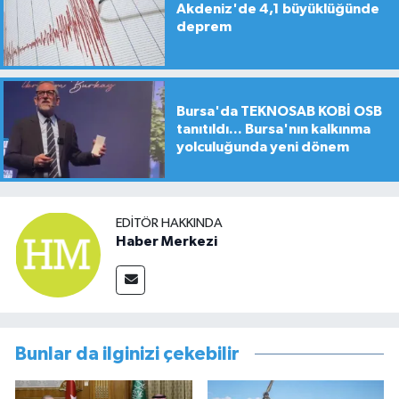
Akdeniz'de 4,1 büyüklüğünde
deprem
Bursa'da TEKNOSAB KOBİ OSB
tanıtıldı... Bursa'nın kalkınma
yolculuğunda yeni dönem
EDITÖR HAKKINDA
Haber Merkezi
Bunlar da ilginizi çekebilir