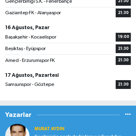
Gençlerbirliği S.K. - Fenerbahçe
21:30
Gaziantep FK - Alanyaspor
21:30
16 Ağustos, Pazar
Başakşehir - Kocaelispor
19:00
Beşiktaş - Eyüpspor
21:30
Amed - Erzurumspor FK
21:30
17 Ağustos, Pazartesi
Samsunspor - Göztepe
21:30
Yazarlar
MURAT AYDIN