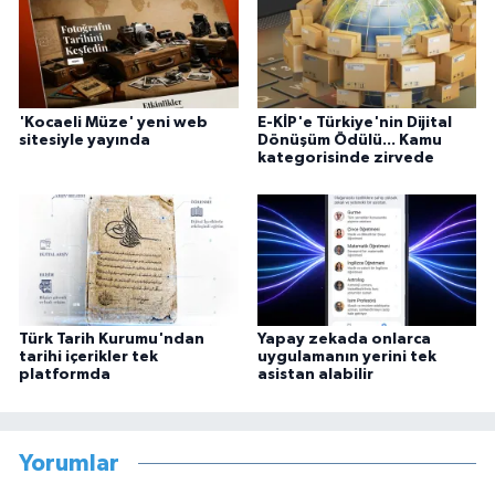
'Kocaeli Müze' yeni web
E-KİP'e Türkiye'nin Dijital
sitesiyle yayında
Dönüşüm Ödülü... Kamu
kategorisinde zirvede
Türk Tarih Kurumu'ndan
Yapay zekada onlarca
tarihi içerikler tek
uygulamanın yerini tek
platformda
asistan alabilir
Yorumlar