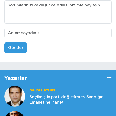
Gönder
Yazarlar
MURAT AYDIN
Seçilmiş'in parti değiştirmesi Sandığın
Emanetine İhanet!