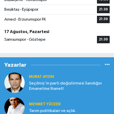
Beşiktaş - Eyüpspor
21:30
Amed - Erzurumspor FK
21:30
17 Ağustos, Pazartesi
Samsunspor - Göztepe
21:30
Yazarlar
MURAT AYDIN
Seçilmiş'in parti değiştirmesi Sandığın
Emanetine İhanet!
MEHMET YÜCEER
Tarım politikaları ve açlık.