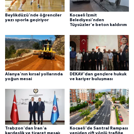
Beylikdüzü'nde öğrenciler
Kocaeli İzmit
yazı sporla geçiriyor
Belediyesi'nden
Tüysüzler'e beton kaldırım
Alanya'nın kırsal yollarında
DEKAV'dan gençlere hukuk
yoğun mesai
ve kariyer buluşması
Trabzon'dan İran'a
Kocaeli'de Santral Rampası
kardeşlik ve ticaret mesajı
yeniden çift yönlü trafiğe