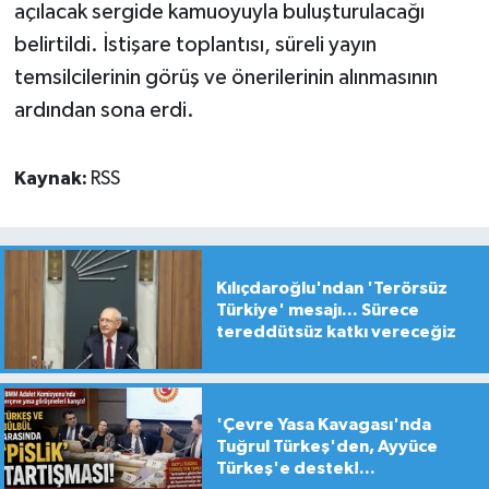
açılacak sergide kamuoyuyla buluşturulacağı
belirtildi. İstişare toplantısı, süreli yayın
temsilcilerinin görüş ve önerilerinin alınmasının
ardından sona erdi.
Kaynak:
RSS
Kılıçdaroğlu'ndan 'Terörsüz
Türkiye' mesajı... Sürece
tereddütsüz katkı vereceğiz
'Çevre Yasa Kavagası'nda
Tuğrul Türkeş'den, Ayyüce
Türkeş'e destek!...