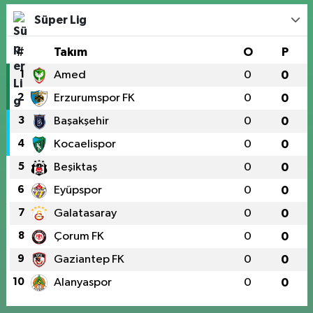
Süper Lig
#
Takım
O
P
1
Amed
0
0
2
Erzurumspor FK
0
0
3
Başakşehir
0
0
4
Kocaelispor
0
0
5
Beşiktaş
0
0
6
Eyüpspor
0
0
7
Galatasaray
0
0
8
Çorum FK
0
0
9
Gaziantep FK
0
0
10
Alanyaspor
0
0