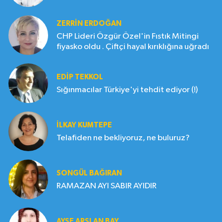
ZERRIN ERDOĞAN
CHP Lideri Özgür Özel'in Fıstık Mitingi
fiyasko oldu . Çiftçi hayal kırıklığına uğradı
EDIP TEKKOL
Sığınmacılar Türkiye'yi tehdit ediyor (!)
İLKAY KUMTEPE
Telafiden ne bekliyoruz, ne buluruz?
SONGÜL BAĞIRAN
RAMAZAN AYI SABIR AYIDIR
AYŞE ARSLAN BAY