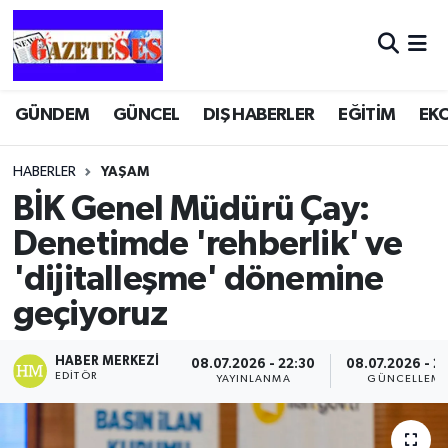
GÜNDEM
GÜNCEL
DIŞ HABERLER
EĞİTİM
EK
HABERLER
YAŞAM
BİK Genel Müdürü Çay:
Denetimde 'rehberlik' ve
'dijitalleşme' dönemine
geçiyoruz
HABER MERKEZI
08.07.2026 - 22:30
08.07.2026 - 2
EDITÖR
YAYINLANMA
GÜNCELLEM