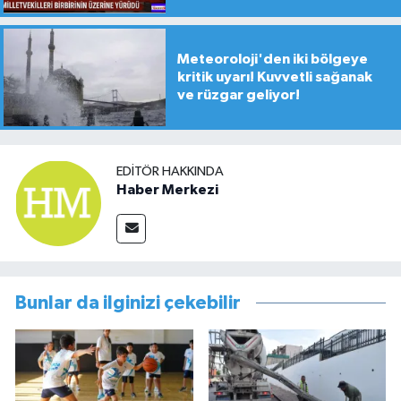
Meteoroloji'den iki bölgeye
kritik uyarı! Kuvvetli sağanak
ve rüzgar geliyor!
EDITÖR HAKKINDA
Haber Merkezi
Bunlar da ilginizi çekebilir