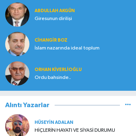
ABDULLAH AKGÜN
Giresunun dirilişi
CIHANGIR BOZ
İslam nazarında ideal toplum
ORHAN KIVERLIOĞLU
Ordu bahsinde..
Alıntı Yazarlar
HÜSEYIN ADALAN
HİÇLERİN HAYATI VE SİYASİ DURUMU