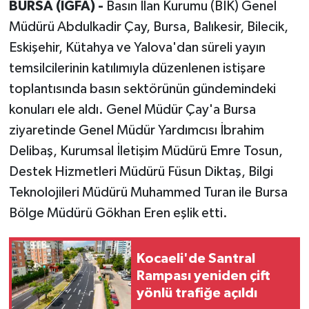
BURSA (İGFA) -
Basın İlan Kurumu (BİK) Genel
Müdürü Abdulkadir Çay, Bursa, Balıkesir, Bilecik,
Eskişehir, Kütahya ve Yalova'dan süreli yayın
temsilcilerinin katılımıyla düzenlenen istişare
toplantısında basın sektörünün gündemindeki
konuları ele aldı. Genel Müdür Çay'a Bursa
ziyaretinde Genel Müdür Yardımcısı İbrahim
Delibaş, Kurumsal İletişim Müdürü Emre Tosun,
Destek Hizmetleri Müdürü Füsun Diktaş, Bilgi
Teknolojileri Müdürü Muhammed Turan ile Bursa
Bölge Müdürü Gökhan Eren eşlik etti.
Kocaeli'de Santral
Rampası yeniden çift
yönlü trafiğe açıldı