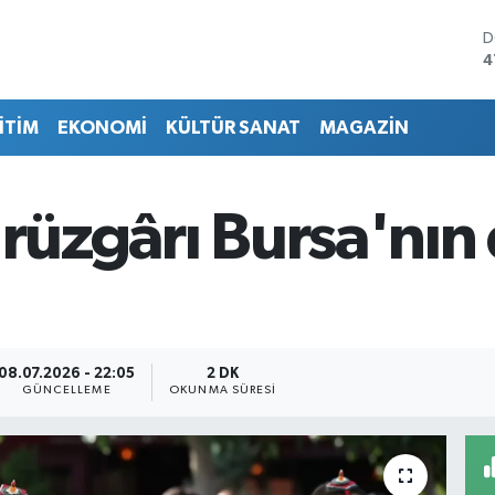
D
4
E
5
İTİM
EKONOMİ
KÜLTÜR SANAT
MAGAZİN
S
6
G
6
 rüzgârı Bursa'nın 
B
1
B
6
08.07.2026 - 22:05
2 DK
GÜNCELLEME
OKUNMA SÜRESI