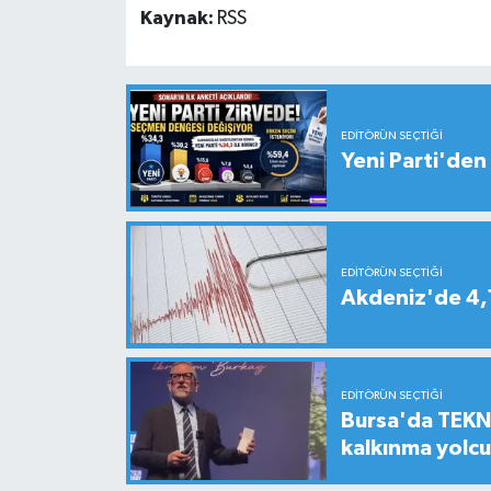
Kaynak:
RSS
EDITÖRÜN SEÇTIĞI
Yeni Parti'den 
EDITÖRÜN SEÇTIĞI
Akdeniz'de 4
EDITÖRÜN SEÇTIĞI
Bursa'da TEKNO
kalkınma yolc