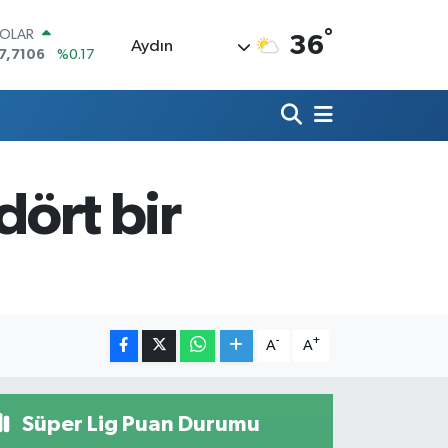
°
OLAR
36
Aydın
7,7106
%0.17
URO
5,1652
%0.27
TERLİN
4,4046
%0.35
RAM ALTIN
618.49
%2.12
dört bir
İST100
3.773
%-19
ITCOIN
5.130,04
%1.2
-
+
A
A
Süper Lig Puan Durumu