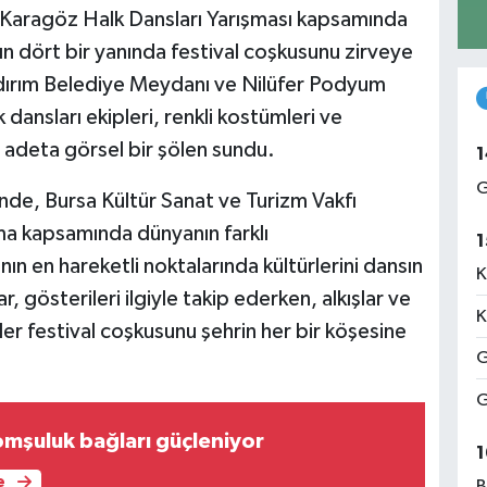
n Karagöz Halk Dansları Yarışması kapsamında
n dört bir yanında festival coşkusunu zirveye
ldırım Belediye Meydanı ve Nilüfer Podyum
 dansları ekipleri, renkli kostümleri ve
a adeta görsel bir şölen sundu.
1
G
de, Bursa Kültür Sanat ve Turizm Vakfı
a kapsamında dünyanın farklı
1
ın en hareketli noktalarında kültürlerini dansın
K
, gösterileri ilgiyle takip ederken, alkışlar ve
K
er festival coşkusunu şehrin her bir köşesine
G
G
mşuluk bağları güçleniyor
1
e
B