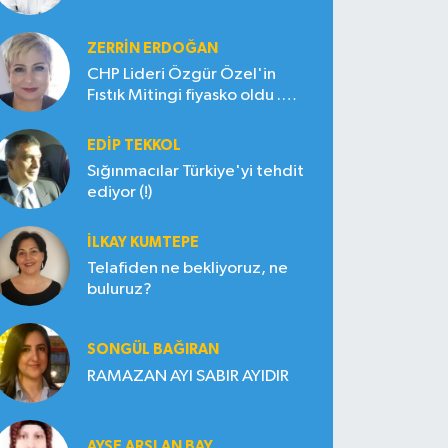
ZERRIN ERDOĞAN
CHP Lideri Özgür Özel'in
Fıstık Mitingi fiyasko oldu .
Çiftçi hayal kırıklığına uğradı
EDIP TEKKOL
Sığınmacılar Türkiye'yi tehdit
ediyor (!)
İLKAY KUMTEPE
Telafiden ne bekliyoruz, ne
buluruz?
SONGÜL BAĞIRAN
RAMAZAN AYI SABIR AYIDIR
AYŞE ARSLAN BAY