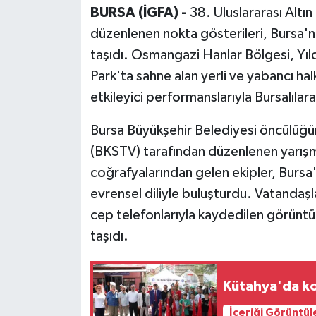
BURSA (İGFA) -
38. Uluslararası Altı
düzenlenen nokta gösterileri, Bursa'nı
taşıdı. Osmangazi Hanlar Bölgesi, Yı
Park'ta sahne alan yerli ve yabancı halk
etkileyici performanslarıyla Bursalılar
Bursa Büyükşehir Belediyesi öncülüğün
(BKSTV) tarafından düzenlenen yarışm
coğrafyalarından gelen ekipler, Bursa'n
evrensel diliyle buluşturdu. Vatandaşlar
cep telefonlarıyla kaydedilen görüntül
taşıdı.
Kütahya'da ko
İçeriği Görüntül