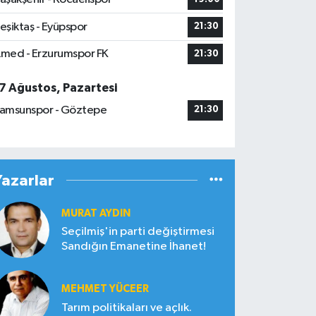
eşiktaş - Eyüpspor
21:30
med - Erzurumspor FK
21:30
7 Ağustos, Pazartesi
amsunspor - Göztepe
21:30
Yazarlar
MURAT AYDIN
Seçilmiş'in parti değiştirmesi
Sandığın Emanetine İhanet!
MEHMET YÜCEER
Tarım politikaları ve açlık.