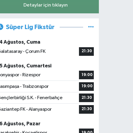
Detaylar için tıklayın
Süper Lig Fikstür
4 Ağustos, Cuma
alatasaray - Çorum FK
21:30
5 Ağustos, Cumartesi
onyaspor - Rizespor
19:00
asımpaşa - Trabzonspor
19:00
ençlerbirliği S.K. - Fenerbahçe
21:30
aziantep FK - Alanyaspor
21:30
6 Ağustos, Pazar
aşakşehir - Kocaelispor
19:00