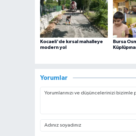
Kocaeli'de kırsal mahalleye
Bursa Osm
modern yol
Küplüpına
Yorumlar