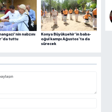
angazi'nin nabzını
Konya Büyükşehir'in baba-
r'da tuttu
oğul kampı Ağustos'ta da
sürecek