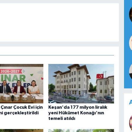
A
 Çınar Çocuk Evi için
Keşan'da 177 milyon liralık
i gerçekleştirildi
yeni Hükümet Konağı'nın
temeli atıldı