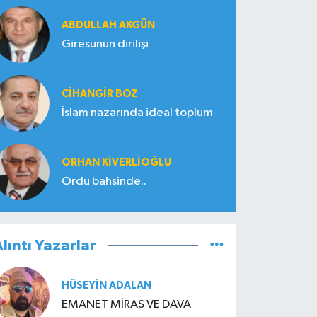
ABDULLAH AKGÜN
Giresunun dirilişi
CIHANGIR BOZ
İslam nazarında ideal toplum
ORHAN KIVERLIOĞLU
Ordu bahsinde..
lıntı Yazarlar
HÜSEYIN ADALAN
EMANET MİRAS VE DAVA