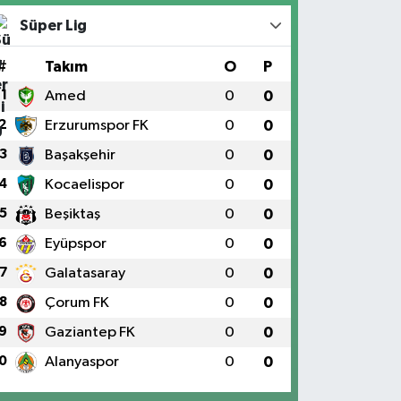
Süper Lig
#
Takım
O
P
1
Amed
0
0
2
Erzurumspor FK
0
0
3
Başakşehir
0
0
4
Kocaelispor
0
0
5
Beşiktaş
0
0
6
Eyüpspor
0
0
7
Galatasaray
0
0
8
Çorum FK
0
0
9
Gaziantep FK
0
0
0
Alanyaspor
0
0