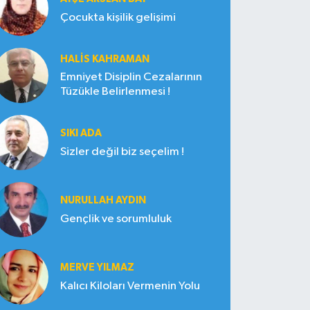
Çocukta kişilik gelişimi
HALIS KAHRAMAN
Emniyet Disiplin Cezalarının
Tüzükle Belirlenmesi !
SIKI ADA
Sizler değil biz seçelim !
NURULLAH AYDIN
Gençlik ve sorumluluk
MERVE YILMAZ
Kalıcı Kiloları Vermenin Yolu