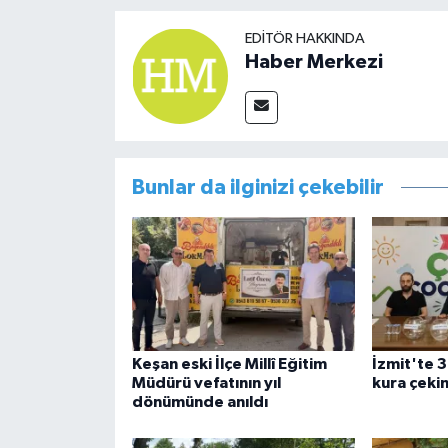
EDITÖR HAKKINDA
Haber Merkezi
Bunlar da ilginizi çekebilir
Keşan eski İlçe Millî Eğitim
İzmit'te 3
Müdürü vefatının yıl
kura çekim
dönümünde anıldı