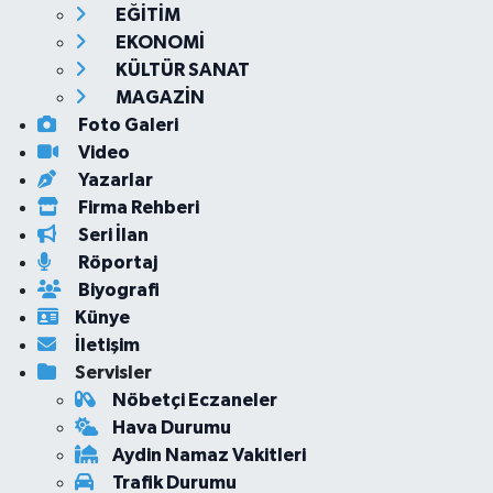
EĞİTİM
EKONOMİ
KÜLTÜR SANAT
MAGAZİN
Foto Galeri
Video
Yazarlar
Firma Rehberi
Seri İlan
Röportaj
Biyografi
Künye
İletişim
Servisler
Nöbetçi Eczaneler
Hava Durumu
Aydin Namaz Vakitleri
Trafik Durumu