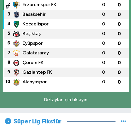
2
Erzurumspor FK
0
0
3
Başakşehir
0
0
4
Kocaelispor
0
0
5
Beşiktaş
0
0
6
Eyüpspor
0
0
7
Galatasaray
0
0
8
Çorum FK
0
0
9
Gaziantep FK
0
0
10
Alanyaspor
0
0
Detaylar için tıklayın
Süper Lig Fikstür