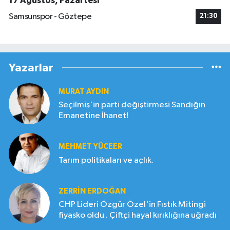
17 Ağustos, Pazartesi
Samsunspor - Göztepe
21:30
Yazarlar
MURAT AYDIN
Seçilmiş'in parti değiştirmesi Sandığın
Emanetine İhanet!
MEHMET YÜCEER
Tarım politikaları ve açlık.
ZERRIN ERDOĞAN
CHP Lideri Özgür Özel'in Fıstık Mitingi
fiyasko oldu . Çiftçi hayal kırıklığına uğradı