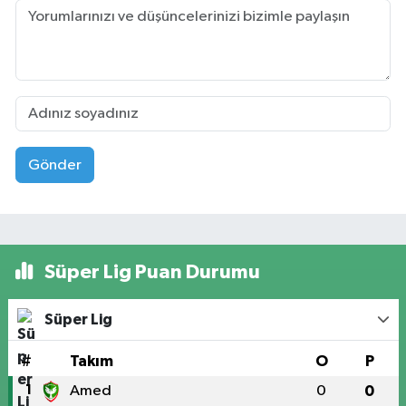
Gönder
Süper Lig Puan Durumu
Süper Lig
#
Takım
O
P
1
Amed
0
0