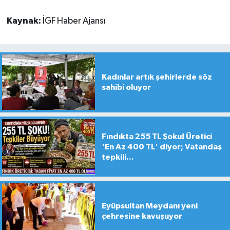
Kaynak:
İGF Haber Ajansı
Kadınlar artık şehirlerde söz
sahibi oluyor
Fındıkta 255 TL Şoku! Üretici
'En Az 400 TL' diyor; Vatandaş
tepkili...
Eyüpsultan Meydanı yeni
çehresine kavuşuyor