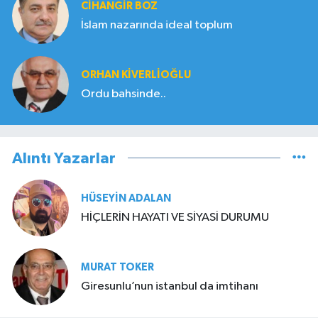
CIHANGIR BOZ
İslam nazarında ideal toplum
ORHAN KIVERLIOĞLU
Ordu bahsinde..
Alıntı Yazarlar
HÜSEYIN ADALAN
HİÇLERİN HAYATI VE SİYASİ DURUMU
MURAT TOKER
Giresunlu’nun istanbul da imtihanı