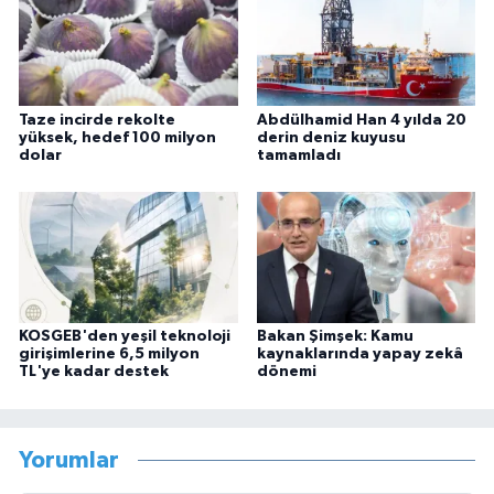
Taze incirde rekolte
Abdülhamid Han 4 yılda 20
yüksek, hedef 100 milyon
derin deniz kuyusu
dolar
tamamladı
KOSGEB'den yeşil teknoloji
Bakan Şimşek: Kamu
girişimlerine 6,5 milyon
kaynaklarında yapay zekâ
TL'ye kadar destek
dönemi
Yorumlar