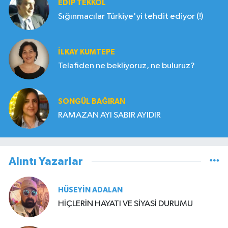
EDIP TEKKOL
Sığınmacılar Türkiye'yi tehdit ediyor (!)
İLKAY KUMTEPE
Telafiden ne bekliyoruz, ne buluruz?
SONGÜL BAĞIRAN
RAMAZAN AYI SABIR AYIDIR
Alıntı Yazarlar
HÜSEYIN ADALAN
HİÇLERİN HAYATI VE SİYASİ DURUMU