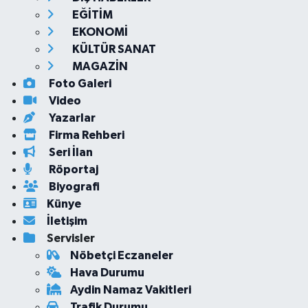
EĞİTİM
EKONOMİ
KÜLTÜR SANAT
MAGAZİN
Foto Galeri
Video
Yazarlar
Firma Rehberi
Seri İlan
Röportaj
Biyografi
Künye
İletişim
Servisler
Nöbetçi Eczaneler
Hava Durumu
Aydin Namaz Vakitleri
Trafik Durumu