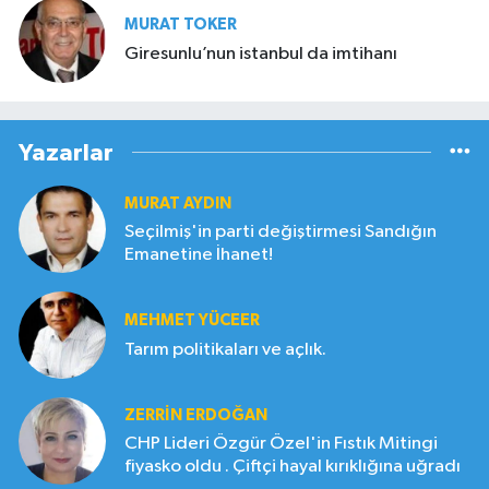
MURAT TOKER
Giresunlu’nun istanbul da imtihanı
Yazarlar
MURAT AYDIN
Seçilmiş'in parti değiştirmesi Sandığın
Emanetine İhanet!
MEHMET YÜCEER
Tarım politikaları ve açlık.
ZERRIN ERDOĞAN
CHP Lideri Özgür Özel'in Fıstık Mitingi
fiyasko oldu . Çiftçi hayal kırıklığına uğradı