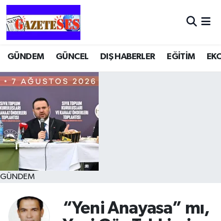
GÜNDEM
GÜNCEL
DIŞ HABERLER
EĞİTİM
EK
GÜNDEM
“Yeni Anayasa” mı,