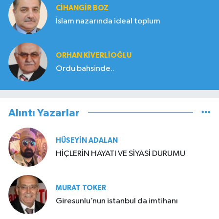
CIHANGIR BOZ
İslam nazarında ideal toplum
ORHAN KIVERLIOĞLU
Ordu bahsinde..
Alıntı Yazarlar
HÜSEYIN ADALAN
HİÇLERİN HAYATI VE SİYASİ DURUMU
MURAT TOKER
Giresunlu’nun istanbul da imtihanı