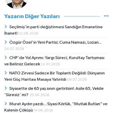
Yazarın Diğer Yazıları
Seçilmiş'in parti değiştirmesi Sandığın Emanetine
İhanet!
02.08.2026
Özgür Özel'in Yeni Partisi; Cuma Namazı, Lozan...
24.07.2026
CHP'de Yol Ayrımı: Yargı Süreci, Kurultay Tartışması
ve Belirsiz Gelecek
14.07.2026
NATO Zirvesi Sadece Bir Toplantı Değildi: Dünyanın
Yeni Güç Haritası Masaya Yatırıldı
09.07.2026
Siyasette de 65 yaş sınırı getirilsin!: Asile 65, Vekile
'Süresiz' mi?
20.06.2026
Murat Aydın yazdı... Siyasi Körlük, "Mutlak Butlan" ve
Kalenin Çöküşü
19.06.2026