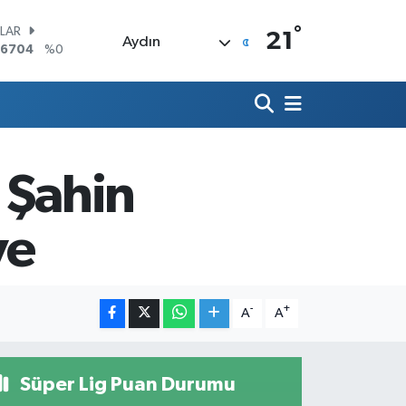
°
LAR
21
Aydın
,6704
%0
RO
,0406
%-0.08
ERLİN
,2143
%0
AM ALTIN
10.40
%0.45
 Şahin
ST100
.799
%70
TCOIN
ye
.225,61
%-0.63
-
+
A
A
Süper Lig Puan Durumu