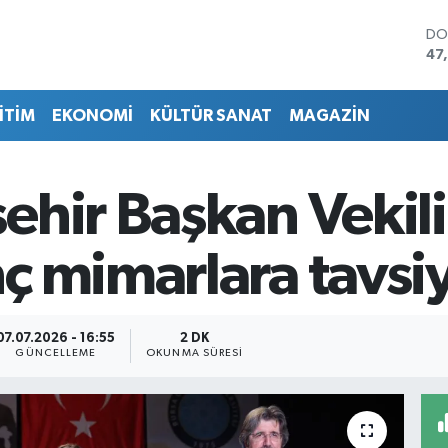
DO
47
EU
55
İTİM
EKONOMİ
KÜLTÜR SANAT
MAGAZİN
ST
64
GR
65
ehir Başkan Vekili
Bİ
13
BI
ç mimarlara tavsi
64
07.07.2026 - 16:55
2 DK
GÜNCELLEME
OKUNMA SÜRESI