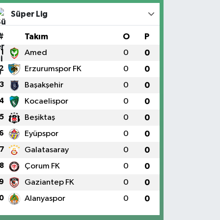
Süper Lig
#
Takım
O
P
1
Amed
0
0
2
Erzurumspor FK
0
0
3
Başakşehir
0
0
4
Kocaelispor
0
0
5
Beşiktaş
0
0
6
Eyüpspor
0
0
7
Galatasaray
0
0
8
Çorum FK
0
0
9
Gaziantep FK
0
0
0
Alanyaspor
0
0