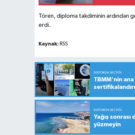
Tören, diploma takdiminin ardından g
erdi.
Kaynak:
RSS
EDITÖRÜN SEÇTIĞI
TBMM'nin ana b
sertifikalandırı
EDITÖRÜN SEÇTIĞI
Yağış sonrası 
yüzmeyin