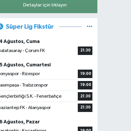
Detaylar için tıklayın
Süper Lig Fikstür
4 Ağustos, Cuma
alatasaray - Çorum FK
21:30
5 Ağustos, Cumartesi
onyaspor - Rizespor
19:00
asımpaşa - Trabzonspor
19:00
ençlerbirliği S.K. - Fenerbahçe
21:30
aziantep FK - Alanyaspor
21:30
6 Ağustos, Pazar
aşakşehir - Kocaelispor
19:00