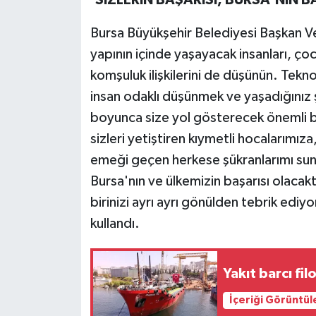
Bursa Büyükşehir Belediyesi Başkan Vek
yapının içinde yaşayacak insanları, çoc
komşuluk ilişkilerini de düşünün. Tekno
insan odaklı düşünmek ve yaşadığınız 
boyunca size yol gösterecek önemli bi
sizleri yetiştiren kıymetli hocalarımıza
emeği geçen herkese şükranlarımı sun
Bursa'nın ve ülkemizin başarısı olacakt
birinizi ayrı ayrı gönülden tebrik ediyo
kullandı.
Yakıt barcı fil
İçeriği Görüntül