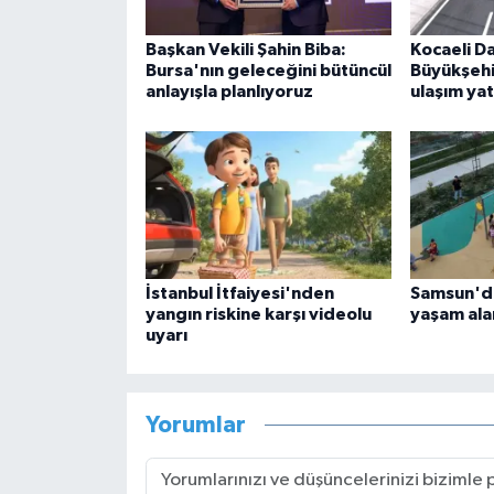
Başkan Vekili Şahin Biba:
Kocaeli D
Bursa'nın geleceğini bütüncül
Büyükşeh
anlayışla planlıyoruz
ulaşım yat
İstanbul İtfaiyesi'nden
Samsun'da
yangın riskine karşı videolu
yaşam alan
uyarı
Yorumlar