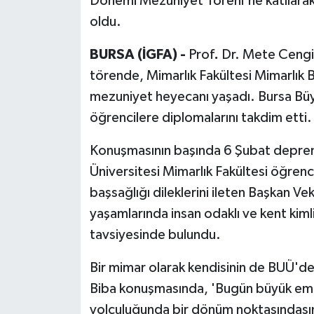
Dönemi Mezuniyet Töreni'ne katılarak
oldu.
BURSA (İGFA) -
Prof
.
Dr. Mete Cengiz
törende, Mimarlık Fakültesi Mimarlık B
mezuniyet heyecanı yaşadı. Bursa Büyü
öğrencilere diplomalarını takdim etti.
Konuşmasının başında 6 Şubat depre
Üniversitesi Mimarlık Fakültesi öğrenci
başsağlığı dileklerini ileten Başkan Ve
yaşamlarında insan odaklı ve kent kiml
tavsiyesinde bulundu.
Bir mimar olarak kendisinin de BUÜ'de
Biba konuşmasında, 'Bugün büyük emekl
yolculuğunda bir dönüm noktasındasını