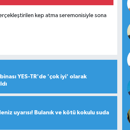
erçekleştirilen kep atma seremonisiyle sona
inası YES-TR'de 'çok iyi' olarak
ldı
deniz uyarısı! Bulanık ve kötü kokulu suda