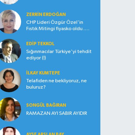
ZERRIN ERDOĞAN
CHP Lideri Özgür Özel'in
Fıstık Mitingi fiyasko oldu .
Çiftçi hayal kırıklığına uğradı
EDIP TEKKOL
Sığınmacılar Türkiye'yi tehdit
ediyor (!)
İLKAY KUMTEPE
Telafiden ne bekliyoruz, ne
buluruz?
SONGÜL BAĞIRAN
RAMAZAN AYI SABIR AYIDIR
AYŞE ARSLAN BAY