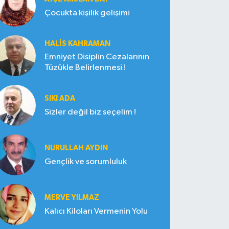
Çocukta kişilik gelişimi
HALIS KAHRAMAN
Emniyet Disiplin Cezalarının
Tüzükle Belirlenmesi !
SIKI ADA
Sizler değil biz seçelim !
NURULLAH AYDIN
Gençlik ve sorumluluk
MERVE YILMAZ
Kalıcı Kiloları Vermenin Yolu