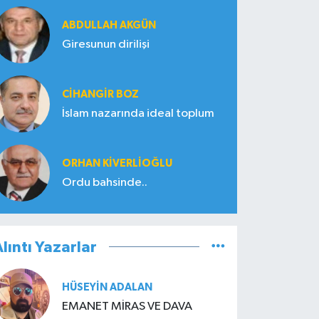
ABDULLAH AKGÜN
Giresunun dirilişi
CIHANGIR BOZ
İslam nazarında ideal toplum
ORHAN KIVERLIOĞLU
Ordu bahsinde..
lıntı Yazarlar
HÜSEYIN ADALAN
EMANET MİRAS VE DAVA