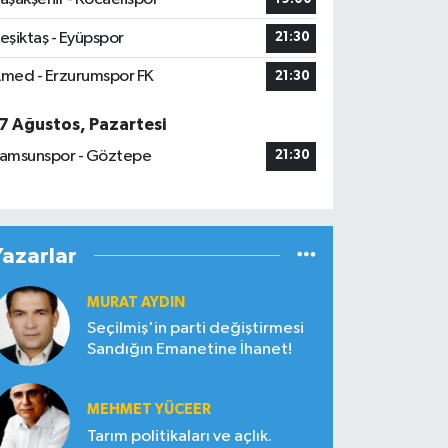
eşiktaş - Eyüpspor
21:30
med - Erzurumspor FK
21:30
7 Ağustos, Pazartesi
amsunspor - Göztepe
21:30
Yazarlar
MURAT AYDIN
Seçilmiş'in parti değiştirmesi
Sandığın Emanetine İhanet!
MEHMET YÜCEER
Tarım politikaları ve açlık.