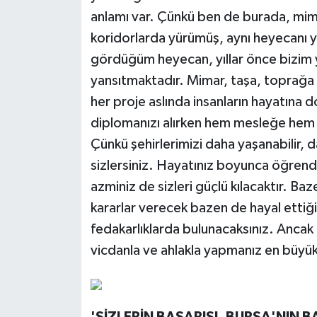
anlamı var. Çünkü ben de burada, mimar
koridorlarda yürümüş, aynı heyecanı 
gördüğüm heyecan, yıllar önce bizim y
yansıtmaktadır. Mimar, taşa, toprağa 
her proje aslında insanların hayatına 
diplomanızı alırken hem mesleğe hem 
Çünkü şehirlerimizi daha yaşanabilir, d
sizlersiniz. Hayatınız boyunca öğre
azminiz de sizleri güçlü kılacaktır. B
kararlar verecek bazen de hayal ettiğ
fedakarlıklarda bulunacaksınız. Ancak
vicdanla ve ahlakla yapmanız en büyük 
'SİZLERİN BAŞARISI, BURSA'NIN B