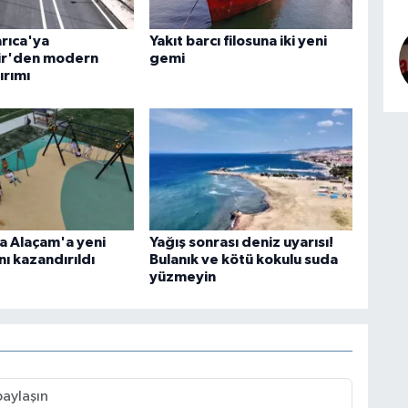
arıca'ya
Yakıt barcı filosuna iki yeni
ir'den modern
gemi
ırımı
 Alaçam'a yeni
Yağış sonrası deniz uyarısı!
ı kazandırıldı
Bulanık ve kötü kokulu suda
yüzmeyin