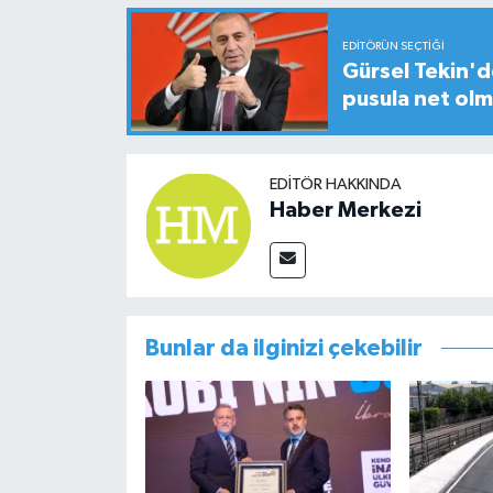
EDITÖRÜN SEÇTIĞI
Gürsel Tekin'de
pusula net olm
EDITÖR HAKKINDA
Haber Merkezi
Bunlar da ilginizi çekebilir