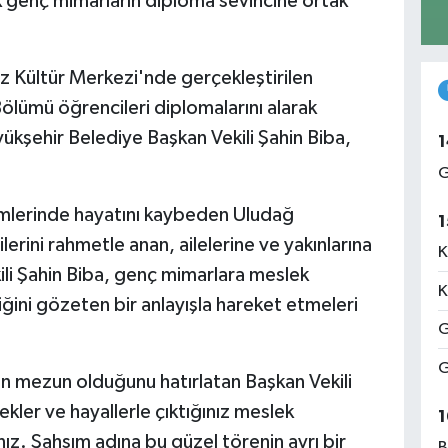
 genç mimarların diploma sevincine ortak
 Kültür Merkezi'nde gerçekleştirilen
ölümü öğrencileri diplomalarını alarak
kşehir Belediye Başkan Vekili Şahin Biba,
1
G
mlerinde hayatını kaybeden Uludağ
1
lerini rahmetle anan, ailelerine ve yakınlarına
K
kili Şahin Biba, genç mimarlara meslek
K
iğini gözeten bir anlayışla hareket etmeleri
G
G
n mezun olduğunu hatırlatan Başkan Vekili
er ve hayallerle çıktığınız meslek
1
z. Şahsım adına bu güzel törenin ayrı bir
B