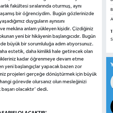
lık fakültesi sıralarında oturmuş, aynı
B
yaşamış bir öğrenciydim. Bugün gözlerinizde
A
aşadığımız duyguların aynısını
ve mekâna anlam yükleyen kişidir. Çizdiğiniz
1
dokunan yeni bir hikâyenin başlangıcıdır. Bugün
S
de büyük bir sorumluluğa adım atıyorsunuz.
aha estetik, daha kimlikli hale getirecek olan
ndikleriniz kadar öğrenmeye devam etme
azen yeni başlangıçlar yapacak bazen zor
iniz projeleri gerçeğe dönüştürmek için büyük
 hangi görevde olursanız olun mesleğinizi
başarı olacaktır' dedi.
AŞARISI OLACAKTIR'