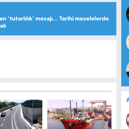
n 'tutarlılık' mesajı... Tarihi meselelerde
alı
A