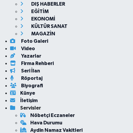
DIŞ HABERLER
EĞİTİM
EKONOMİ
KÜLTÜR SANAT
MAGAZİN
Foto Galeri
Video
Yazarlar
Firma Rehberi
Seri İlan
Röportaj
Biyografi
Künye
İletişim
Servisler
Nöbetçi Eczaneler
Hava Durumu
Aydin Namaz Vakitleri