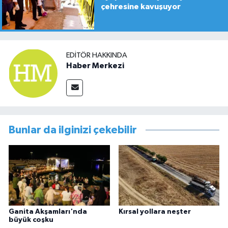
çehresine kavuşuyor
EDITÖR HAKKINDA
Haber Merkezi
Bunlar da ilginizi çekebilir
Ganita Akşamları'nda
Kırsal yollara neşter
büyük coşku