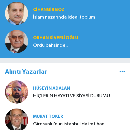
CIHANGIR BOZ
İslam nazarında ideal toplum
ORHAN KIVERLIOĞLU
Ordu bahsinde..
Alıntı Yazarlar
HÜSEYIN ADALAN
HİÇLERİN HAYATI VE SİYASİ DURUMU
MURAT TOKER
Giresunlu’nun istanbul da imtihanı