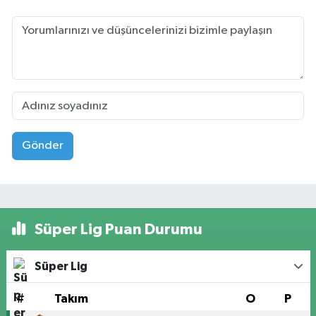
Gönder
Süper Lig Puan Durumu
Süper Lig
#
Takım
O
P