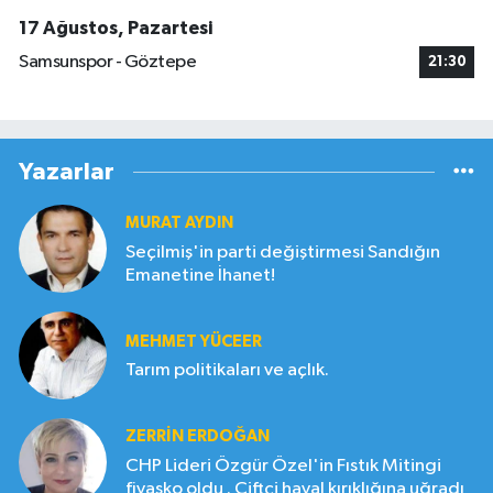
17 Ağustos, Pazartesi
Samsunspor - Göztepe
21:30
Yazarlar
MURAT AYDIN
Seçilmiş'in parti değiştirmesi Sandığın
Emanetine İhanet!
MEHMET YÜCEER
Tarım politikaları ve açlık.
ZERRIN ERDOĞAN
CHP Lideri Özgür Özel'in Fıstık Mitingi
fiyasko oldu . Çiftçi hayal kırıklığına uğradı