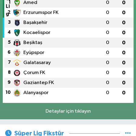
1
Amed
0
0
2
Erzurumspor FK
0
0
3
Başakşehir
0
0
4
Kocaelispor
0
0
5
Beşiktaş
0
0
6
Eyüpspor
0
0
7
Galatasaray
0
0
8
Çorum FK
0
0
9
Gaziantep FK
0
0
10
Alanyaspor
0
0
Detaylar için tıklayın
Süper Lig Fikstür