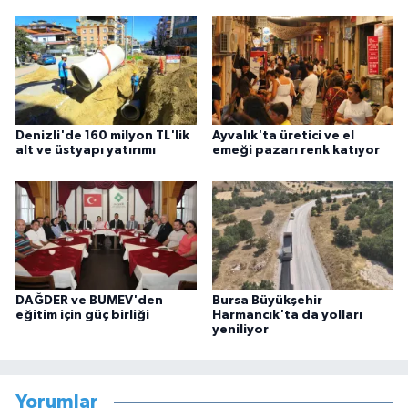
Denizli'de 160 milyon TL'lik
Ayvalık'ta üretici ve el
alt ve üstyapı yatırımı
emeği pazarı renk katıyor
DAĞDER ve BUMEV'den
Bursa Büyükşehir
eğitim için güç birliği
Harmancık'ta da yolları
yeniliyor
Yorumlar