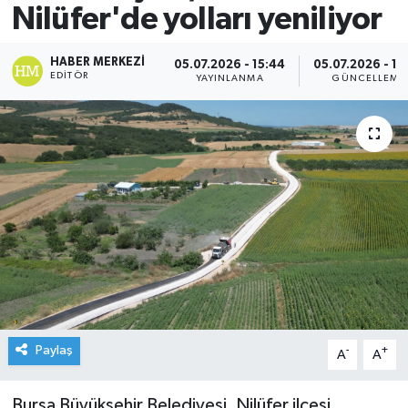
Nilüfer'de yolları yeniliyor
HABER MERKEZI
05.07.2026 - 15:44
05.07.2026 - 15
EDITÖR
YAYINLANMA
GÜNCELLEME
Paylaş
-
+
A
A
Bursa Büyükşehir Belediyesi, Nilüfer ilçesi