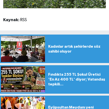
Kaynak:
RSS
Kadınlar artık şehirlerde söz
sahibi oluyor
Fındıkta 255 TL Şoku! Üretici
'En Az 400 TL' diyor; Vatandaş
tepkili...
Eyüpsultan Meydanı yeni