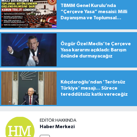
TBMM Genel Kurulu’nda
“Çerçeve Yasa” mesaisi: Milli
Dayanışma ve Toplumsal
Bütünleşme Teklifi gündemde
Özgür Özel Meclis’te Çerçeve
Yasa kararını açıkladı: Barışın
önünde durmayacağız
Kılıçdaroğlu'ndan 'Terörsüz
Türkiye' mesajı... Sürece
tereddütsüz katkı vereceğiz
EDITÖR HAKKINDA
Haber Merkezi