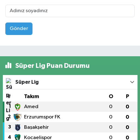
Gönder
Süper Lig Puan Durumu
Süper Lig
#
Takım
O
P
1
Amed
0
0
2
Erzurumspor FK
0
0
3
Başakşehir
0
0
4
Kocaelispor
0
0