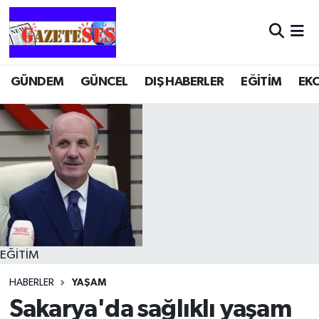
GÜNDEM
GÜNCEL
DIŞ HABERLER
EĞİTİM
EK
EĞİTİM
HABERLER
YAŞAM
Sakarya'da sağlıklı yaşam