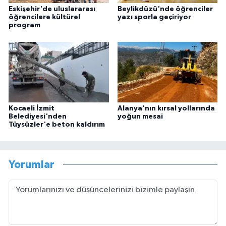
Eskişehir'de uluslararası
Beylikdüzü'nde öğrenciler
öğrencilere kültürel
yazı sporla geçiriyor
program
Kocaeli İzmit
Alanya'nın kırsal yollarında
Belediyesi'nden
yoğun mesai
Tüysüzler'e beton kaldırım
Yorumlar