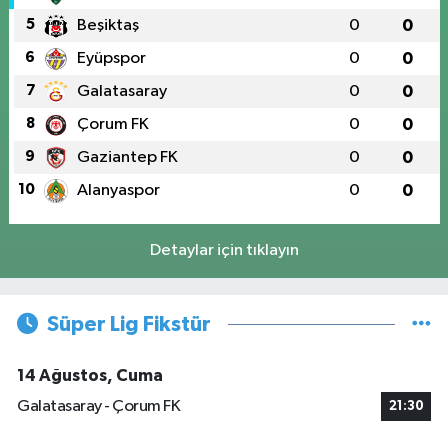
5
Beşiktaş
0
0
6
Eyüpspor
0
0
7
Galatasaray
0
0
8
Çorum FK
0
0
9
Gaziantep FK
0
0
10
Alanyaspor
0
0
Detaylar için tıklayın
Süper Lig Fikstür
14 Ağustos, Cuma
Galatasaray - Çorum FK
21:30