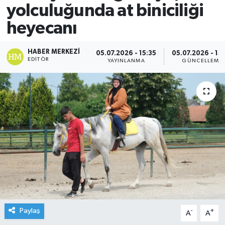
yolculuğunda at biniciliği
heyecanı
HABER MERKEZI
05.07.2026 - 15:35
05.07.2026 - 15
EDITÖR
YAYINLANMA
GÜNCELLEME
Paylaş
-
+
A
A