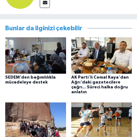
Bunlar da ilginizi çekebilir
SEDEM'den bağımlılıkla
AK Parti'li Cemal Kaya'dan
mücadeleye destek
Ağrı'daki gazetecilere
çağrı... Süreci halka doğru
anlatın