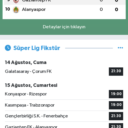
Gaziantep FK
0
0
10
Alanyaspor
0
0
Detaylar için tıklayın
Süper Lig Fikstür
14 Ağustos, Cuma
Galatasaray - Çorum FK
21:30
15 Ağustos, Cumartesi
Konyaspor - Rizespor
19:00
Kasımpaşa - Trabzonspor
19:00
Gençlerbirliği S.K. - Fenerbahçe
21:30
Gaziantep FK - Alanyaspor
21:30