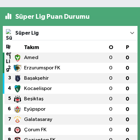
Süper Lig Puan Durumu
Süper Lig
#
Takım
O
P
1
Amed
0
0
2
Erzurumspor FK
0
0
3
Başakşehir
0
0
4
Kocaelispor
0
0
5
Beşiktaş
0
0
6
Eyüpspor
0
0
7
Galatasaray
0
0
8
Çorum FK
0
0
9