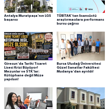
Antalya Muratpaşa'nın LGS
TÜBİTAK'tan lisansüstü
başarısı
araştırmacılara performans
bursu çağrısı
Giresun'da Tarihi Ticaret
Bursa Uludağ Üniversitesi
Lisesi Krizi Büyüyor!
Güzel Sanatlar Fakültesi
Mezunlar ve STK'lar:
Mudanya'dan ayrıldı!
Kütüphane değil Müze
yapılsın!