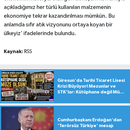
açıkladığımız her türlü kullanılan malzemenin
ekonomiye tekrar kazandırılması mümkün. Bu
anlamda sıfır atık vizyonunu ortaya koyan bir
ülkeyiz' ifadelerinde bulundu.
Kaynak:
RSS
Giresun'da Tarihi Ticaret Lisesi
Krizi Büyüyor! Mezunlar ve
STK'lar: Kütüphane değil Müze
yapılsın!
Cumhurbaşkanı Erdoğan'dan
'Terörsüz Türkiye' mesajı