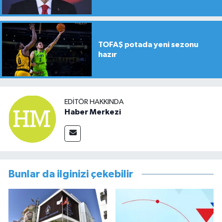
TOFAŞ potada yeni sezonu
hazır
EDITÖR HAKKINDA
Haber Merkezi
Bunlar da ilginizi çekebilir