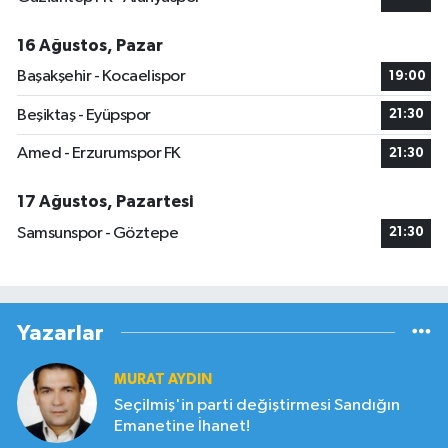
16 Ağustos, Pazar
Başakşehir - Kocaelispor
19:00
Beşiktaş - Eyüpspor
21:30
Amed - Erzurumspor FK
21:30
17 Ağustos, Pazartesi
Samsunspor - Göztepe
21:30
Yazarlar
MURAT AYDIN
Seçilmiş'in parti değiştirmesi Sandığın
Emanetine İhanet!