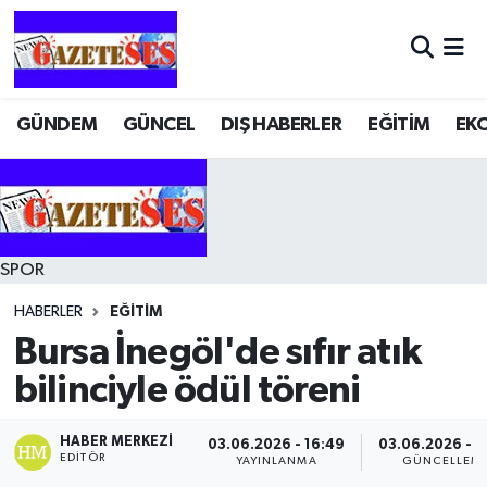
GÜNDEM
GÜNCEL
DIŞ HABERLER
EĞİTİM
EK
SPOR
HABERLER
EĞİTİM
Bursa İnegöl'de sıfır atık
bilinciyle ödül töreni
HABER MERKEZI
03.06.2026 - 16:49
03.06.2026 - 1
EDITÖR
YAYINLANMA
GÜNCELLEM