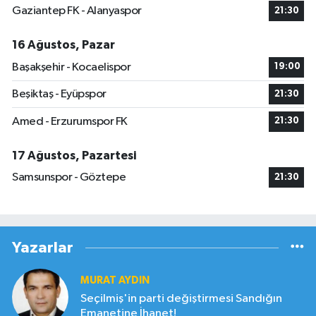
Gaziantep FK - Alanyaspor
21:30
16 Ağustos, Pazar
Başakşehir - Kocaelispor
19:00
Beşiktaş - Eyüpspor
21:30
Amed - Erzurumspor FK
21:30
17 Ağustos, Pazartesi
Samsunspor - Göztepe
21:30
Yazarlar
MURAT AYDIN
Seçilmiş'in parti değiştirmesi Sandığın
Emanetine İhanet!