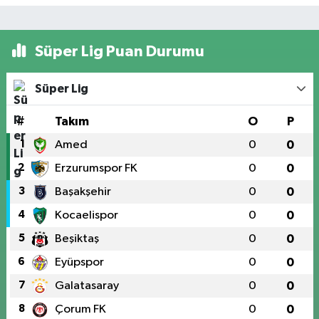
Süper Lig Puan Durumu
Süper Lig
#
Takım
O
P
1
Amed
0
0
2
Erzurumspor FK
0
0
3
Başakşehir
0
0
4
Kocaelispor
0
0
5
Beşiktaş
0
0
6
Eyüpspor
0
0
7
Galatasaray
0
0
8
Çorum FK
0
0