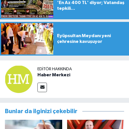
'En Az 400 TL' diyor; Vatandaş
tepkili...
Eyüpsultan Meydanı yeni
çehresine kavuşuyor
EDITÖR HAKKINDA
Haber Merkezi
Bunlar da ilginizi çekebilir