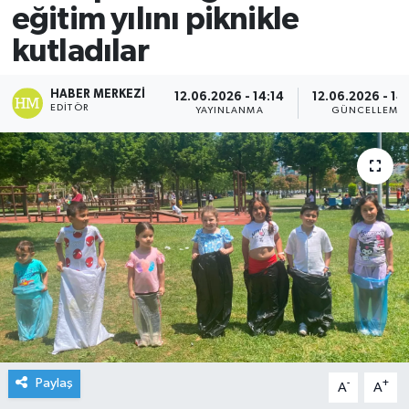
eğitim yılını piknikle
kutladılar
HABER MERKEZI
12.06.2026 - 14:14
12.06.2026 - 14
EDITÖR
YAYINLANMA
GÜNCELLEME
Paylaş
-
+
A
A