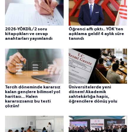
2026-YÖKDİL/2 soru
Öğrenci affı çıktı.. YÖK'ten
kitapçıkları ve cevap
açıklama geldi! 4 aylık süre
anahtarları yayımlandı
tanındı
Tercih döneminde kararsız
Üniversitelerde yeni
kalan gençlere bilimsel yol
dönem! Akademik
haritası... Halen
sahtekârlığa hapis,
kararsızsanız bu testi
öğrencilere dönüş yolu
çözün!