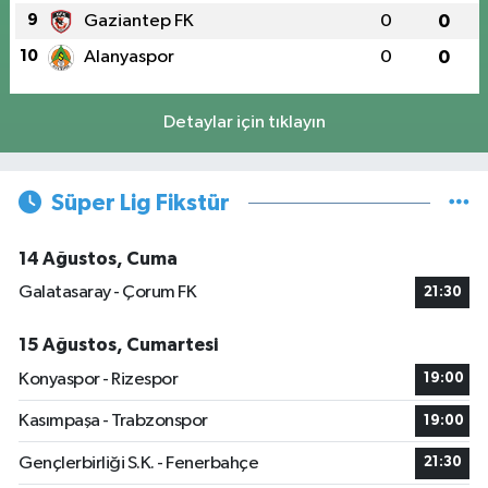
9
Gaziantep FK
0
0
10
Alanyaspor
0
0
Detaylar için tıklayın
Süper Lig Fikstür
14 Ağustos, Cuma
Galatasaray - Çorum FK
21:30
15 Ağustos, Cumartesi
Konyaspor - Rizespor
19:00
Kasımpaşa - Trabzonspor
19:00
Gençlerbirliği S.K. - Fenerbahçe
21:30