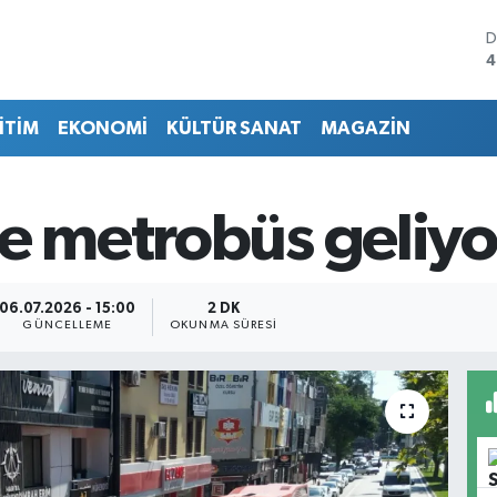
D
4
E
5
İTİM
EKONOMİ
KÜLTÜR SANAT
MAGAZİN
S
6
G
6
'e metrobüs geliyo
B
1
B
6
06.07.2026 - 15:00
2 DK
GÜNCELLEME
OKUNMA SÜRESI