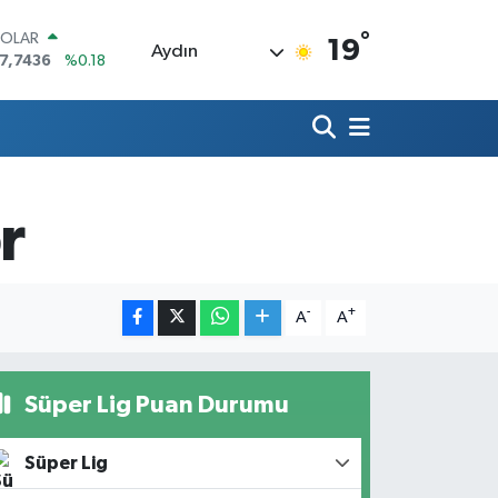
°
OLAR
19
Aydın
7,7436
%0.18
URO
5,2510
%0.32
TERLİN
4,4811
%0.38
RAM ALTIN
660.55
%0.03
r
İST100
3.779
%-14
ITCOIN
4.959,79
%1.11
-
+
A
A
Süper Lig Puan Durumu
Süper Lig