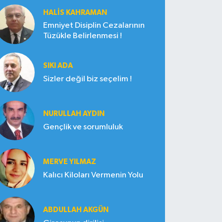
HALIS KAHRAMAN
Emniyet Disiplin Cezalarının
Tüzükle Belirlenmesi !
SIKI ADA
Sizler değil biz seçelim !
NURULLAH AYDIN
Gençlik ve sorumluluk
MERVE YILMAZ
Kalıcı Kiloları Vermenin Yolu
ABDULLAH AKGÜN