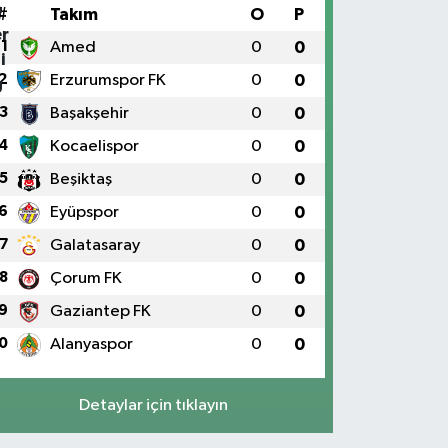
#
Takım
O
P
1
Amed
0
0
2
Erzurumspor FK
0
0
3
Başakşehir
0
0
4
Kocaelispor
0
0
5
Beşiktaş
0
0
6
Eyüpspor
0
0
7
Galatasaray
0
0
8
Çorum FK
0
0
9
Gaziantep FK
0
0
0
Alanyaspor
0
0
Detaylar için tıklayın