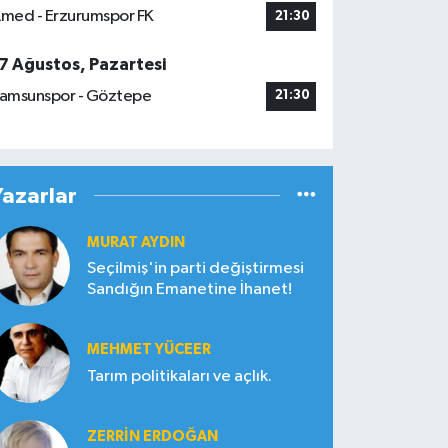
med - Erzurumspor FK
21:30
7 Ağustos, Pazartesi
amsunspor - Göztepe
21:30
Yazarlar
MURAT AYDIN
Seçilmiş'in parti değiştirmesi
Sandığın Emanetine İhanet!
MEHMET YÜCEER
Tarım politikaları ve açlık.
ZERRIN ERDOĞAN