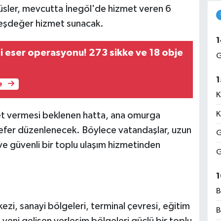
sler, mevcutta İnegöl'de hizmet veren 6
 eşdeğer hizmet sunacak.
1
hi eser operasyonu! 273 sikke ve 18 obje
G
1
e
K
K
zmet vermesi beklenen hatta, ana omurga
sefer düzenlenecek. Böylece vatandaşlar, uzun
G
ve güvenli bir toplu ulaşım hizmetinden
G
1
B
zi, sanayi bölgeleri, terminal çevresi, eğitim
B
le yeni gelişen yerleşim bölgeleri güçlü bir toplu