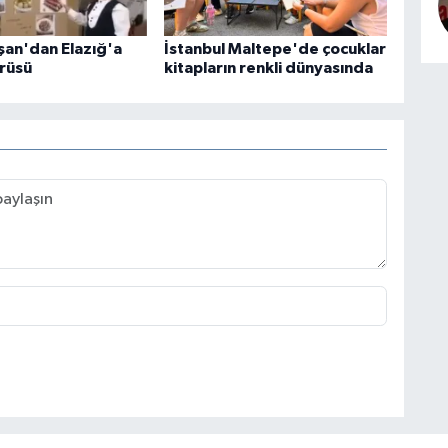
şan'dan Elazığ'a
İstanbul Maltepe'de çocuklar
rüsü
kitapların renkli dünyasında