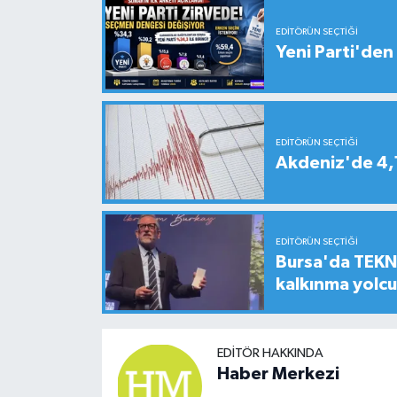
EDITÖRÜN SEÇTIĞI
Yeni Parti'den 
EDITÖRÜN SEÇTIĞI
Akdeniz'de 4
EDITÖRÜN SEÇTIĞI
Bursa'da TEKNO
kalkınma yolc
EDITÖR HAKKINDA
Haber Merkezi