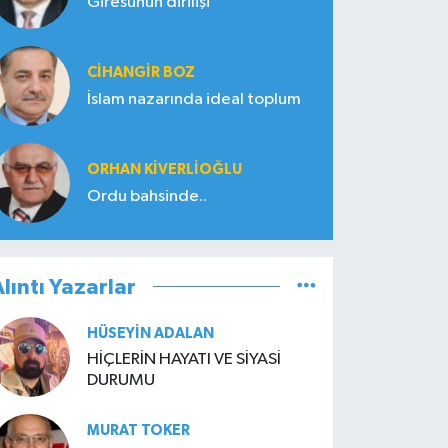
Giresunun dirilişi
CIHANGIR BOZ
İslam nazarında ideal toplum
ORHAN KIVERLIOĞLU
Ordu bahsinde..
lıntı Yazarlar
HÜSEYIN ADALAN
HİÇLERİN HAYATI VE SİYASİ
DURUMU
MURAT TOKER