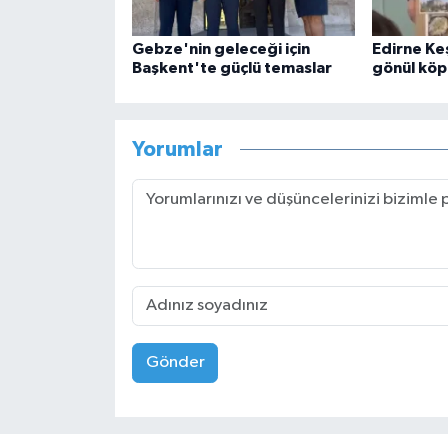
Gebze'nin geleceği için
Edirne Ke
Başkent'te güçlü temaslar
gönül köp
Yorumlar
Gönder