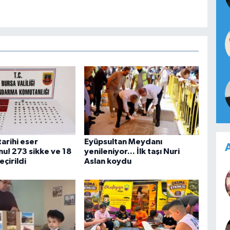
arihi eser
Eyüpsultan Meydanı
A
u! 273 sikke ve 18
yenileniyor... İlk taşı Nuri
eçirildi
Aslan koydu