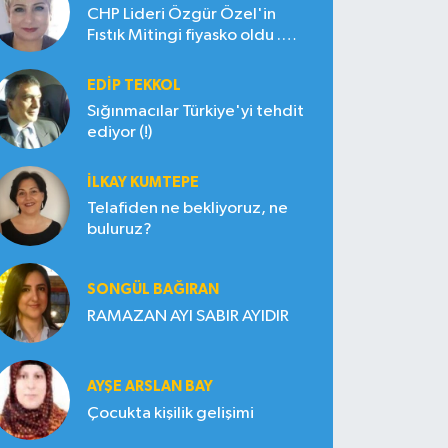
CHP Lideri Özgür Özel'in
Fıstık Mitingi fiyasko oldu .
Çiftçi hayal kırıklığına uğradı
EDIP TEKKOL
Sığınmacılar Türkiye'yi tehdit
ediyor (!)
İLKAY KUMTEPE
Telafiden ne bekliyoruz, ne
buluruz?
SONGÜL BAĞIRAN
RAMAZAN AYI SABIR AYIDIR
AYŞE ARSLAN BAY
Çocukta kişilik gelişimi