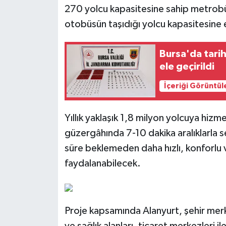
270 yolcu kapasitesine sahip metrobü
otobüsün taşıdığı yolcu kapasitesine
Bursa'da tari
ele geçirildi
İçeriği Görüntül
Yıllık yaklaşık 1,8 milyon yolcuya hi
güzergâhında 7-10 dakika aralıklarla 
süre beklemeden daha hızlı, konforlu 
faydalanabilecek.
Proje kapsamında Alanyurt, şehir merke
ve sağlık alanları, ticaret merkezleri i