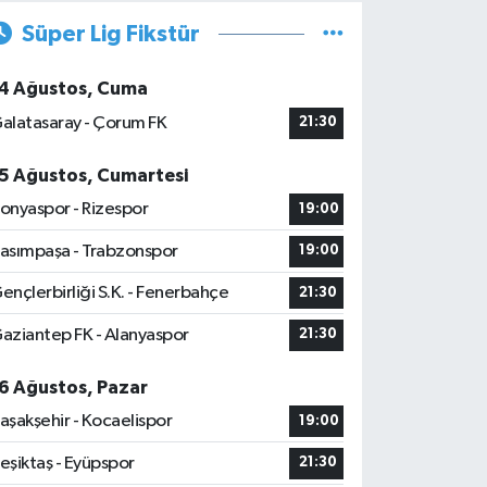
Süper Lig Fikstür
4 Ağustos, Cuma
alatasaray - Çorum FK
21:30
5 Ağustos, Cumartesi
onyaspor - Rizespor
19:00
asımpaşa - Trabzonspor
19:00
ençlerbirliği S.K. - Fenerbahçe
21:30
aziantep FK - Alanyaspor
21:30
6 Ağustos, Pazar
aşakşehir - Kocaelispor
19:00
eşiktaş - Eyüpspor
21:30