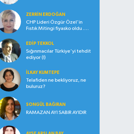
ZERRIN ERDOĞAN
CHP Lideri Özgür Özel'in
Fıstık Mitingi fiyasko oldu .
Çiftçi hayal kırıklığına uğradı
EDIP TEKKOL
Sığınmacılar Türkiye'yi tehdit
ediyor (!)
İLKAY KUMTEPE
Telafiden ne bekliyoruz, ne
buluruz?
SONGÜL BAĞIRAN
RAMAZAN AYI SABIR AYIDIR
AYŞE ARSLAN BAY