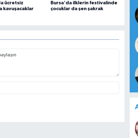
a ücretsiz
Bursa'da ilklerin festivalinde
 kavuşacaklar
çocuklar da şen şakrak
A