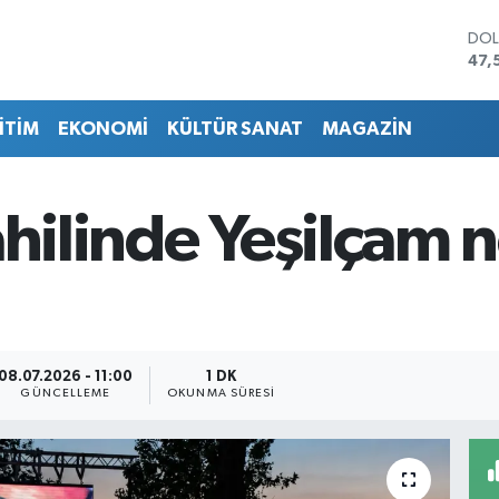
DO
47,
EU
55,
İTİM
EKONOMİ
KÜLTÜR SANAT
MAGAZİN
STE
64,
GRA
651
hilinde Yeşilçam no
BİS
13.
BIT
64.
08.07.2026 - 11:00
1 DK
GÜNCELLEME
OKUNMA SÜRESI