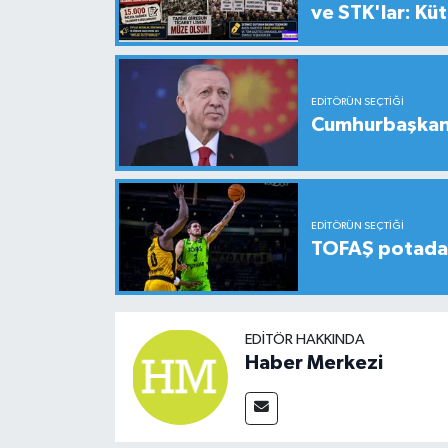
ve STK'lar: Kü
EDITÖRÜN SEÇTIĞI
Cumhurbaşkanı
EDITÖRÜN SEÇTIĞI
TOFAŞ potada 
EDITÖR HAKKINDA
Haber Merkezi