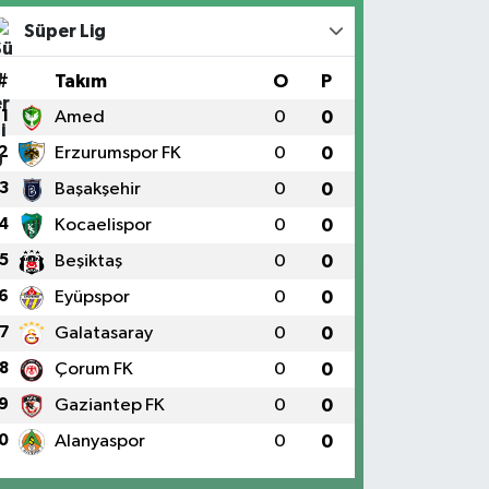
Süper Lig
#
Takım
O
P
1
Amed
0
0
2
Erzurumspor FK
0
0
3
Başakşehir
0
0
4
Kocaelispor
0
0
5
Beşiktaş
0
0
6
Eyüpspor
0
0
7
Galatasaray
0
0
8
Çorum FK
0
0
9
Gaziantep FK
0
0
0
Alanyaspor
0
0