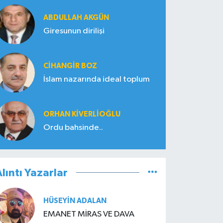
ABDULLAH AKGÜN
Giresunun dirilişi
CIHANGIR BOZ
İslam nazarında ideal toplum
ORHAN KIVERLIOĞLU
Ordu bahsinde..
lıntı Yazarlar
HÜSEYIN ADALAN
EMANET MİRAS VE DAVA