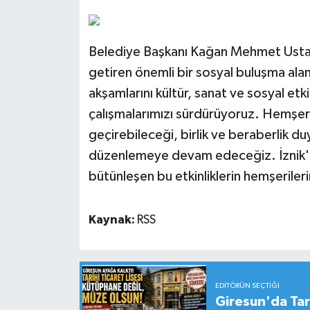
Belediye Başkanı Kağan Mehmet Usta, y
getiren önemli bir sosyal buluşma alan
akşamlarını kültür, sanat ve sosyal etki
çalışmalarımızı sürdürüyoruz. Hemşerile
geçirebileceği, birlik ve beraberlik 
düzenlemeye devam edeceğiz. İznik'in t
bütünleşen bu etkinliklerin hemşerileri
Kaynak:
RSS
EDITÖRÜN SEÇTIĞI
Giresun'da Tari