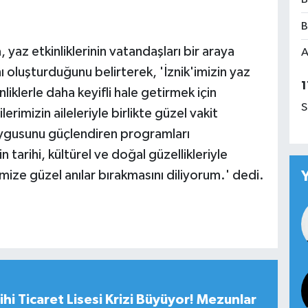
B
az etkinliklerinin vatandaşları bir araya
A
ı oluşturduğunu belirterek, 'İznik'imizin yaz
1
nliklerle daha keyifli hale getirmek için
S
rimizin aileleriyle birlikte güzel vakit
duygusunu güçlendiren programları
arihi, kültürel ve doğal güzellikleriyle
mize güzel anılar bırakmasını diliyorum.' dedi.
hi Ticaret Lisesi Krizi Büyüyor! Mezunlar