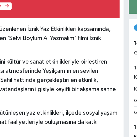
e
üzenlenen İznik Yaz Etkinlikleri kapsamında,
n 'Selvi Boylum Al Yazmalım' filmi İznik
1
G
i kültür ve sanat etkinlikleriyle birleştiren
1
sı atmosferinde Yeşilçam'ın en sevilen
K
 Sahil hattında gerçekleştirilen etkinlik,
atandaşların ilgisiyle keyifli bir akşama sahne
K
G
 bütünleşen yaz etkinlikleri, ilçede sosyal yaşamı
G
at faaliyetleriyle buluşmasına da katkı
1
B