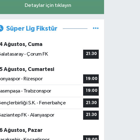
Detaylar için tıklayın
Süper Lig Fikstür
4 Ağustos, Cuma
alatasaray - Çorum FK
21:30
5 Ağustos, Cumartesi
onyaspor - Rizespor
19:00
asımpaşa - Trabzonspor
19:00
ençlerbirliği S.K. - Fenerbahçe
21:30
aziantep FK - Alanyaspor
21:30
6 Ağustos, Pazar
aşakşehir - Kocaelispor
19:00