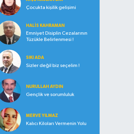
Çocukta kişilik gelişimi
HALIS KAHRAMAN
Emniyet Disiplin Cezalarının
Tüzükle Belirlenmesi !
SIKI ADA
Sizler değil biz seçelim !
NURULLAH AYDIN
Gençlik ve sorumluluk
MERVE YILMAZ
Kalıcı Kiloları Vermenin Yolu