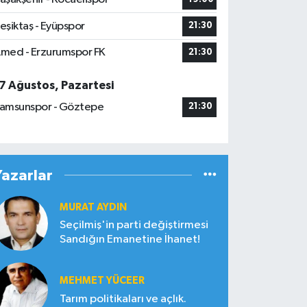
eşiktaş - Eyüpspor
21:30
med - Erzurumspor FK
21:30
7 Ağustos, Pazartesi
amsunspor - Göztepe
21:30
Yazarlar
MURAT AYDIN
Seçilmiş'in parti değiştirmesi
Sandığın Emanetine İhanet!
MEHMET YÜCEER
Tarım politikaları ve açlık.