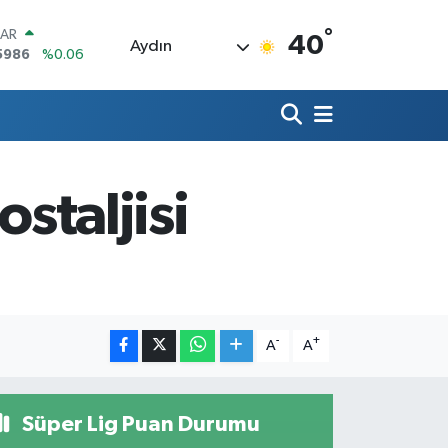
°
LAR
40
Aydın
5986
%0.06
RO
0700
%0.1
RLİN
2438
%0.21
M ALTIN
3.94
%0.32
staljisi
T100
768
%48
COIN
602,05
%0.69
-
+
A
A
Süper Lig Puan Durumu