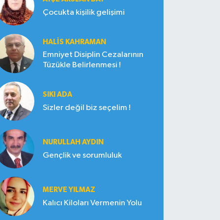
Çocukta kişilik gelişimi
HALIS KAHRAMAN
Emniyet Disiplin Cezalarının
Tüzükle Belirlenmesi !
SIKI ADA
Sizler değil biz seçelim !
NURULLAH AYDIN
Gençlik ve sorumluluk
MERVE YILMAZ
Kalıcı Kiloları Vermenin Yolu