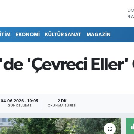
DO
47
EU
55
İTİM
EKONOMİ
KÜLTÜR SANAT
MAGAZİN
ST
64
GR
66
'de 'Çevreci Eller'
Bİ
13
BI
64
04.06.2026 - 10:05
2 DK
GÜNCELLEME
OKUNMA SÜRESI