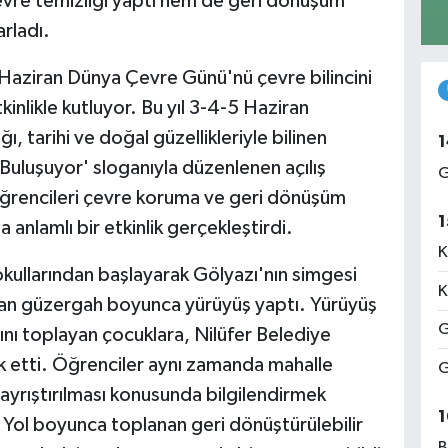
çevre temizliği yaptı hem de geri dönüşüm
arladı.
 Haziran Dünya Çevre Günü'nü çevre bilincini
kinlikle kutluyor. Bu yıl 3-4-5 Haziran
ı, tarihi ve doğal güzellikleriyle bilinen
1
 Buluşuyor' sloganıyla düzenlenen açılış
G
 öğrencileri çevre koruma ve geri dönüşüm
1
anlamlı bir etkinlik gerçekleştirdi.
K
okullarından başlayarak Gölyazı'nın simgesi
K
anan güzergah boyunca yürüyüş yaptı. Yürüyüş
G
ını toplayan çocuklara, Nilüfer Belediye
ik etti. Öğrenciler aynı zamanda mahalle
G
n ayrıştırılması konusunda bilgilendirmek
1
. Yol boyunca toplanan geri dönüştürülebilir
B