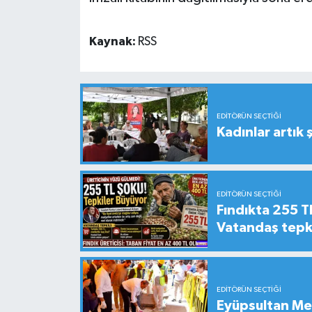
Kaynak:
RSS
EDITÖRÜN SEÇTIĞI
Kadınlar artık 
EDITÖRÜN SEÇTIĞI
Fındıkta 255 TL
Vatandaş tepkil
EDITÖRÜN SEÇTIĞI
Eyüpsultan Me