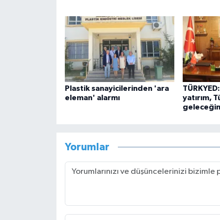
Plastik sanayicilerinden 'ara
TÜRKYED: 
eleman' alarmı
yatırım, T
geleceğin
Yorumlar