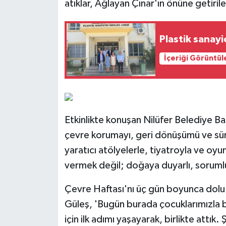
atıklar, Ağlayan Çınar'ın önüne getiril
Plastik sanayi
İçeriği Görüntül
Etkinlikte konuşan Nilüfer Belediye Ba
çevre korumayı, geri dönüşümü ve sürdü
yaratıcı atölyelerle, tiyatroyla ve oy
vermek değil; doğaya duyarlı, sorumlul
Çevre Haftası'nı üç gün boyunca dolu d
Güleş, 'Bugün burada çocuklarımızla bir
için ilk adımı yaşayarak, birlikte attık.