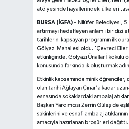
araya gelen ilkokul öğrencileri, hem 
atölyesinde hayallerindeki ülkeleri tas
BURSA (İGFA) -
Nilüfer Belediyesi, 5
artırmayı hedefleyen anlamlı bir dizi et
tarihlerini kapsayan programın ilk durağ
Gölyazı Mahallesi oldu. 'Çevreci Eller
etkinliğinde, Gölyazı Ünallar İlkokulu
konusunda farkındalık oluşturmak adına 
Etkinlik kapsamında minik öğrenciler, 
olan tarihi Ağlayan Çınar'a kadar uz
esnasında sokaklardaki ambalaj atıklar
Başkan Yardımcısı Zerrin Güleş de eşl
sakinlerini ve esnafı ambalaj atıklarını
amacıyla hazırlanan broşürleri dağıttı