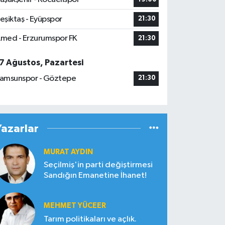
eşiktaş - Eyüpspor
21:30
med - Erzurumspor FK
21:30
7 Ağustos, Pazartesi
amsunspor - Göztepe
21:30
Yazarlar
MURAT AYDIN
Seçilmiş'in parti değiştirmesi
Sandığın Emanetine İhanet!
MEHMET YÜCEER
Tarım politikaları ve açlık.