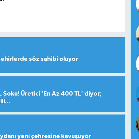
şehirlerde söz sahibi oluyor
 Şoku! Üretici 'En Az 400 TL' diyor;
i...
ydanı yeni çehresine kavuşuyor