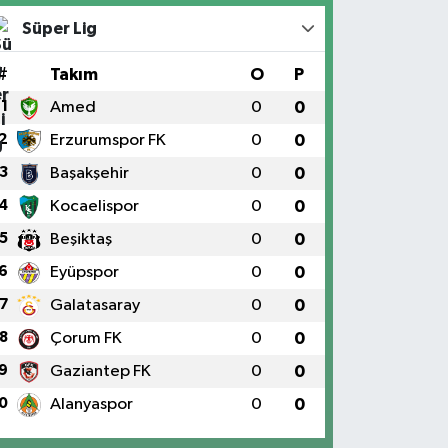
Süper Lig
#
Takım
O
P
1
Amed
0
0
2
Erzurumspor FK
0
0
3
Başakşehir
0
0
4
Kocaelispor
0
0
5
Beşiktaş
0
0
6
Eyüpspor
0
0
7
Galatasaray
0
0
8
Çorum FK
0
0
9
Gaziantep FK
0
0
0
Alanyaspor
0
0