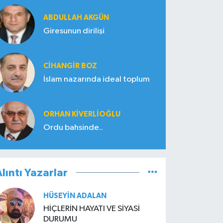
ABDULLAH AKGÜN
Giresunun dirilişi
CIHANGIR BOZ
İslam nazarında ideal toplum
ORHAN KIVERLIOĞLU
Ordu bahsinde..
lıntı Yazarlar
HÜSEYIN ADALAN
HİÇLERİN HAYATI VE SİYASİ
DURUMU