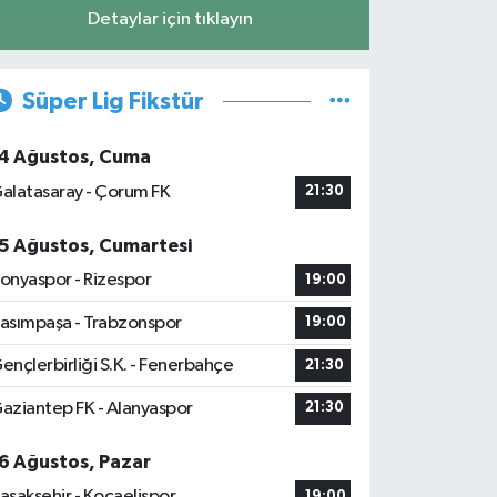
Detaylar için tıklayın
Süper Lig Fikstür
4 Ağustos, Cuma
alatasaray - Çorum FK
21:30
5 Ağustos, Cumartesi
onyaspor - Rizespor
19:00
asımpaşa - Trabzonspor
19:00
ençlerbirliği S.K. - Fenerbahçe
21:30
aziantep FK - Alanyaspor
21:30
6 Ağustos, Pazar
aşakşehir - Kocaelispor
19:00