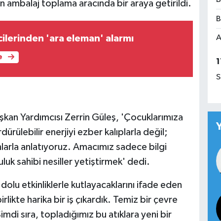
en ambalaj toplama aracında bir araya getirildi.
B
cilerinden 'ara eleman' alarmı
A
e
1
S
şkan Yardımcısı Zerrin Güleş, 'Çocuklarımıza
rülebilir enerjiyi ezber kalıplarla değil;
unlarla anlatıyoruz. Amacımız sadece bilgi
uk sahibi nesiller yetiştirmek' dedi.
olu etkinliklerle kutlayacaklarını ifade eden
likte harika bir iş çıkardık. Temiz bir çevre
 Şimdi sıra, topladığımız bu atıklara yeni bir