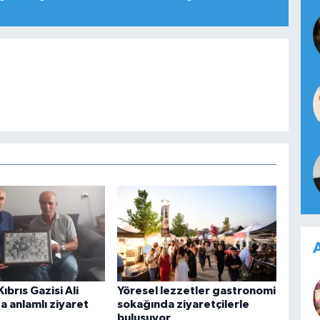
A
ıbrıs Gazisi Ali
Yöresel lezzetler gastronomi
a anlamlı ziyaret
sokağında ziyaretçilerle
buluşuyor