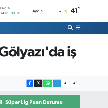
°
LAR
41
Aydın
,7436
%0.18
RO
,2510
%0.32
ERLİN
,4811
%0.38
AM ALTIN
60.55
%0
 Gölyazı'da iş
ST100
.779
%-14
TCOIN
.840,97
%-0.15
-
+
A
A
Süper Lig Puan Durumu