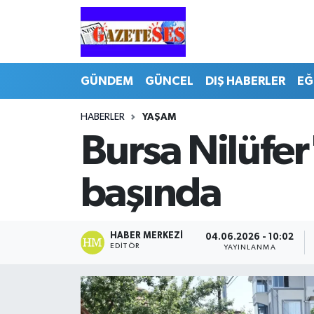
GÜNDEM
GÜNCEL
DIŞ HABERLER
EĞ
HABERLER
YAŞAM
Bursa Nilüfer
başında
HABER MERKEZI
04.06.2026 - 10:02
EDITÖR
YAYINLANMA