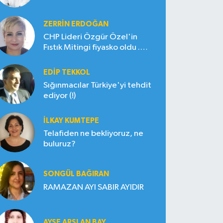
ZERRIN ERDOĞAN
CHP Lideri Özgür Özel'in
Fıstık Mitingi fiyasko oldu .
Çiftçi hayal kırıklığına uğradı
EDIP TEKKOL
Sığınmacılar Türkiye'yi tehdit
ediyor (!)
İLKAY KUMTEPE
Telafiden ne bekliyoruz, ne
buluruz?
SONGÜL BAĞIRAN
RAMAZAN AYI SABIR AYIDIR
AYŞE ARSLAN BAY