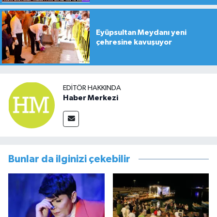
Eyüpsultan Meydanı yeni
çehresine kavuşuyor
EDITÖR HAKKINDA
Haber Merkezi
Bunlar da ilginizi çekebilir