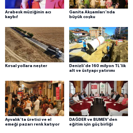
Arabesk müziğinin acı
Ganita Akşamları'nda
kaybı!
büyük coşku
Kırsal yollara neşter
Denizli'de 160 milyon TL'lik
alt ve üstyapı yatırımı
Ayvalık'ta üretici ve el
DAĞDER ve BUMEV'den
emeği pazarı renk katıyor
eğitim için güç birliği