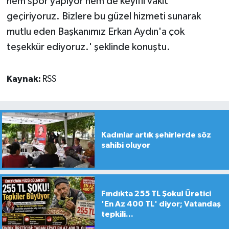
hem spor yapıyor hem de keyifli vakit
geçiriyoruz. Bizlere bu güzel hizmeti sunarak
mutlu eden Başkanımız Erkan Aydın'a çok
teşekkür ediyoruz.' şeklinde konuştu.
Kaynak:
RSS
Kadınlar artık şehirlerde söz
sahibi oluyor
Fındıkta 255 TL Şoku! Üretici
'En Az 400 TL' diyor; Vatandaş
tepkili...