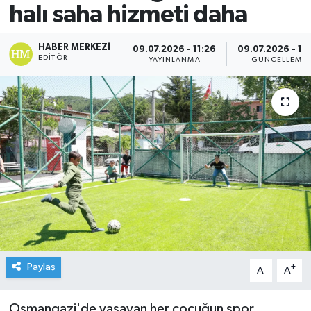
halı saha hizmeti daha
HABER MERKEZI
09.07.2026 - 11:26
09.07.2026 - 11
EDITÖR
YAYINLANMA
GÜNCELLEME
Paylaş
-
+
A
A
Osmangazi'de yaşayan her çocuğun spor