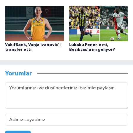
VakıfBank, Vanja Ivanovic'i
Lukaku Fener'e mi,
transfer etti
Beşiktaş'a mı geliyor?
Yorumlar