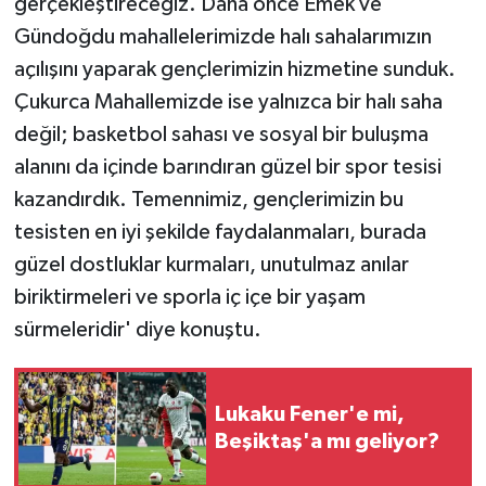
gerçekleştireceğiz. Daha önce Emek ve
Gündoğdu mahallelerimizde halı sahalarımızın
açılışını yaparak gençlerimizin hizmetine sunduk.
Çukurca Mahallemizde ise yalnızca bir halı saha
değil; basketbol sahası ve sosyal bir buluşma
alanını da içinde barındıran güzel bir spor tesisi
kazandırdık. Temennimiz, gençlerimizin bu
tesisten en iyi şekilde faydalanmaları, burada
güzel dostluklar kurmaları, unutulmaz anılar
biriktirmeleri ve sporla iç içe bir yaşam
sürmeleridir' diye konuştu.
Lukaku Fener'e mi,
Beşiktaş'a mı geliyor?