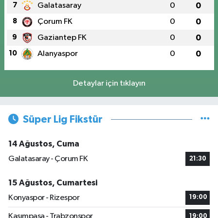
7
Galatasaray
0
0
8
Çorum FK
0
0
9
Gaziantep FK
0
0
10
Alanyaspor
0
0
Detaylar için tıklayın
Süper Lig Fikstür
14 Ağustos, Cuma
Galatasaray - Çorum FK
21:30
15 Ağustos, Cumartesi
Konyaspor - Rizespor
19:00
Kasımpaşa - Trabzonspor
19:00