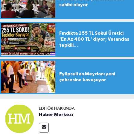
sahibi oluyor
Fındıkta 255 TL Şoku! Üretici
'En Az 400 TL' diyor; Vatandaş
tepkili...
Eyüpsultan Meydanı yeni
çehresine kavuşuyor
EDITÖR HAKKINDA
Haber Merkezi