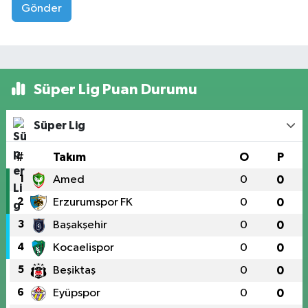
Gönder
Süper Lig Puan Durumu
Süper Lig
#
Takım
O
P
1
Amed
0
0
2
Erzurumspor FK
0
0
3
Başakşehir
0
0
4
Kocaelispor
0
0
5
Beşiktaş
0
0
6
Eyüpspor
0
0