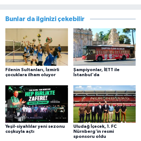
Bunlar da ilginizi çekebilir
Filenin Sultanları, İzmirli
Şampiyonlar, İETT ile
çocuklara ilham oluyor
İstanbul'da
Yeşil-siyahlılar yeni sezonu
Uludağ İçecek, 1. FC
coşkuyla açtı
Nürnberg'in resmi
sponsoru oldu