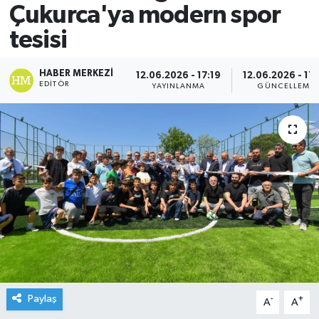
Çukurca'ya modern spor
tesisi
HABER MERKEZI
12.06.2026 - 17:19
12.06.2026 - 17
EDITÖR
YAYINLANMA
GÜNCELLEME
Paylaş
-
+
A
A