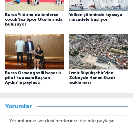
Bursa Yıldırım'da binlerce
Yelken şöleninde kıyasıya
çocuk Yaz Spor Okullarında
mücadele başlıyor
buluşuyor
Bursa Osmangazili başarılı
İzmir Büyükşehir'den
pilot kupasını Başkan
Zübeyde Hanım Stadı
Aydın'la paylaştı
açıklaması
Yorumlar