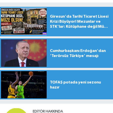
Giresun'da Tarihi Ticaret Lisesi
Krizi Büyüyor! Mezunlar ve
STK'lar: Kütüphane değil Müze
yapılsın!
Cumhurbaşkanı Erdoğan'dan
'Terörsüz Türkiye' mesajı
TOFAŞ potada yeni sezonu
hazır
EDITÖR HAKKINDA