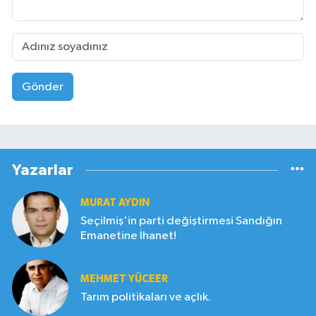
Gönder
Yazarlar
MURAT AYDIN
Seçilmiş'in parti değiştirmesi Sandığın
Emanetine İhanet!
MEHMET YÜCEER
Tarım politikaları ve açlık.