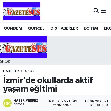
GÜNDEM
GÜNCEL
DIŞ HABERLER
EĞİTİM
EK
SPOR
HABERLER
SPOR
İzmir'de okullarda aktif
yaşam eğitimi
HABER MERKEZI
16.06.2026 - 11:49
16.06.2026 - 11
EDITÖR
YAYINLANMA
GÜNCELLEME