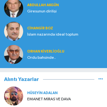
ABDULLAH AKGÜN
Giresunun dirilişi
CIHANGIR BOZ
İslam nazarında ideal toplum
ORHAN KIVERLIOĞLU
Ordu bahsinde..
Alıntı Yazarlar
HÜSEYIN ADALAN
EMANET MİRAS VE DAVA