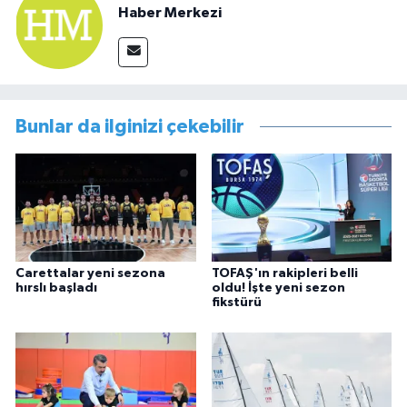
Haber Merkezi
Bunlar da ilginizi çekebilir
Carettalar yeni sezona
TOFAŞ'ın rakipleri belli
hırslı başladı
oldu! İşte yeni sezon
fikstürü