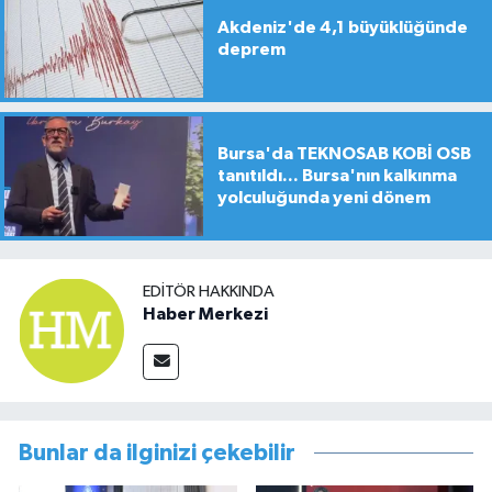
Akdeniz'de 4,1 büyüklüğünde
deprem
Bursa'da TEKNOSAB KOBİ OSB
tanıtıldı... Bursa'nın kalkınma
yolculuğunda yeni dönem
EDITÖR HAKKINDA
Haber Merkezi
Bunlar da ilginizi çekebilir