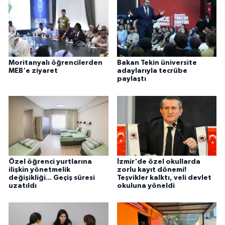
Moritanyalı öğrencilerden
Bakan Tekin üniversite
MEB'e ziyaret
adaylarıyla tecrübe
paylaştı
Özel öğrenci yurtlarına
İzmir'de özel okullarda
ilişkin yönetmelik
zorlu kayıt dönemi!
değişikliği... Geçiş süresi
Teşvikler kalktı, veli devlet
uzatıldı
okuluna yöneldi