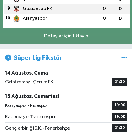
9
Gaziantep FK
0
0
10
Alanyaspor
0
0
Detaylar için tıklayın
Süper Lig Fikstür
14 Ağustos, Cuma
Galatasaray - Çorum FK
21:30
15 Ağustos, Cumartesi
Konyaspor - Rizespor
19:00
Kasımpaşa - Trabzonspor
19:00
Gençlerbirliği S.K. - Fenerbahçe
21:30