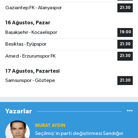
Gaziantep FK - Alanyaspor
21:30
16 Ağustos, Pazar
Başakşehir - Kocaelispor
19:00
Beşiktaş - Eyüpspor
21:30
Amed - Erzurumspor FK
21:30
17 Ağustos, Pazartesi
Samsunspor - Göztepe
21:30
Yazarlar
MURAT AYDIN
Seçilmiş'in parti değiştirmesi Sandığın