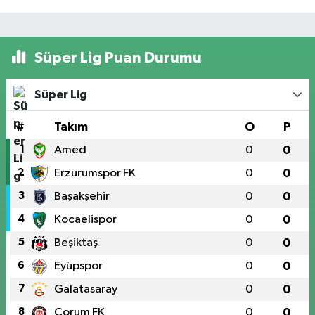
Süper Lig Puan Durumu
Süper Lig
#
Takım
O
P
1
Amed
0
0
2
Erzurumspor FK
0
0
3
Başakşehir
0
0
4
Kocaelispor
0
0
5
Beşiktaş
0
0
6
Eyüpspor
0
0
7
Galatasaray
0
0
8
Çorum FK
0
0