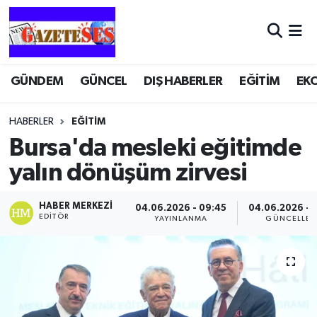
GÜNDEM
GÜNCEL
DIŞ HABERLER
EĞİTİM
EK
HABERLER
EĞİTİM
Bursa'da mesleki eğitimde
yalın dönüşüm zirvesi
HABER MERKEZI
04.06.2026 - 09:45
04.06.2026 - 
EDITÖR
YAYINLANMA
GÜNCELLEM