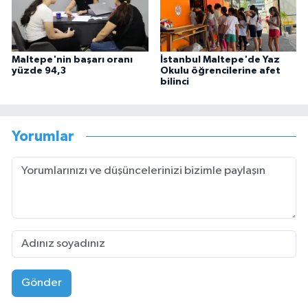
Maltepe'nin başarı oranı
İstanbul Maltepe'de Yaz
yüzde 94,3
Okulu öğrencilerine afet
bilinci
Yorumlar
Gönder