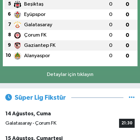
5
Beşiktaş
0
0
6
Eyüpspor
0
0
7
Galatasaray
0
0
8
Çorum FK
0
0
9
Gaziantep FK
0
0
10
Alanyaspor
0
0
Detaylar için tıklayın
Süper Lig Fikstür
14 Ağustos, Cuma
Galatasaray - Çorum FK
21:30
15 Ağustos, Cumartesi