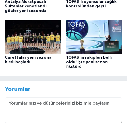
Antalya Muratpaşalı
TOFAŞ'lı oyuncular sağlık
Sultanlar kenetlendi,
kontrolünden geçti
gözler yeni sezonda
Carettalar yeni sezona
TOFAŞ'ın rakipleri belli
hırslı başladı
oldu! İşte yeni sezon
fikstürü
Yorumlar