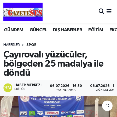
GÜNDEM
GÜNCEL
DIŞ HABERLER
EĞİTİM
EK
HABERLER
SPOR
Çayırovalı yüzücüler,
bölgeden 25 madalya ile
döndü
HABER MERKEZI
06.07.2026 - 16:50
06.07.2026 - 16
EDITÖR
YAYINLANMA
GÜNCELLEME