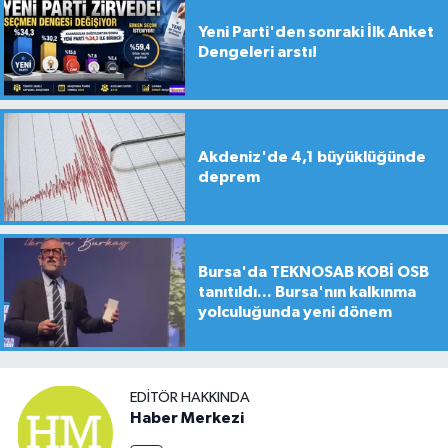
Yeni Parti'den sonraki İlk Anket
Dengeleri arstı!
Akdeniz'de 4,1 büyüklüğünde
deprem
Bursa'da TEKNOSAB KOBİ OSB
tanıtıldı... Bursa'nın kalkınma
yolculuğunda yeni dönem
EDITÖR HAKKINDA
Haber Merkezi