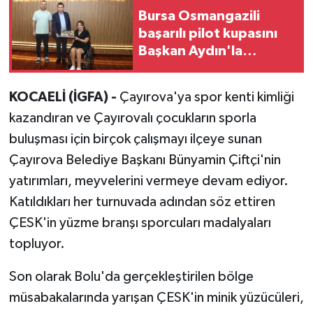
Bursa Osmangazili
başarılı pilot kupasını
Başkan Aydın'la
paylaştı
KOCAELİ (İGFA) -
Çayırova'ya spor kenti kimliği
kazandıran ve Çayırovalı çocukların sporla
buluşması için birçok çalışmayı ilçeye sunan
Çayırova Belediye Başkanı Bünyamin Çiftçi'nin
yatırımları, meyvelerini vermeye devam ediyor.
Katıldıkları her turnuvada adından söz ettiren
ÇESK'in yüzme branşı sporcuları madalyaları
topluyor.
Son olarak Bolu'da gerçekleştirilen bölge
müsabakalarında yarışan ÇESK'in minik yüzücüleri,