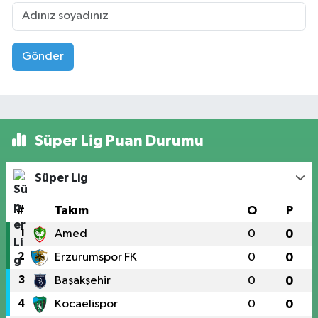
Gönder
Süper Lig Puan Durumu
Süper Lig
#
Takım
O
P
1
Amed
0
0
2
Erzurumspor FK
0
0
3
Başakşehir
0
0
4
Kocaelispor
0
0