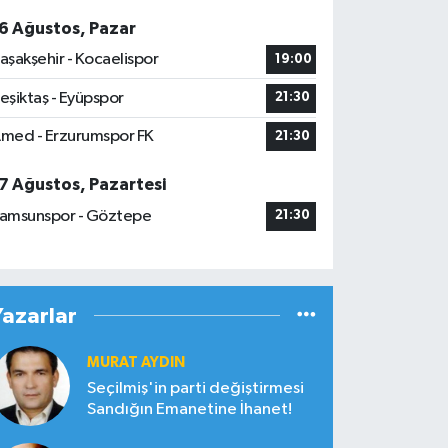
6 Ağustos, Pazar
aşakşehir - Kocaelispor
19:00
eşiktaş - Eyüpspor
21:30
med - Erzurumspor FK
21:30
7 Ağustos, Pazartesi
amsunspor - Göztepe
21:30
Yazarlar
MURAT AYDIN
Seçilmiş'in parti değiştirmesi
Sandığın Emanetine İhanet!