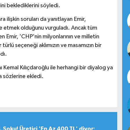
ni beklediklerini söyledi.
a ilişkin soruları da yanıtlayan Emir,
le etmek olduğunu vurguladı. Ancak tüm
en Emir, 'CHP'nin milyonlarının ve milletin
 türlü seçeneği aklımızın ve masamızın bir
dı.
Kemal Kılıçdaroğlu ile herhangi bir diyalog ya
 sözlerine ekledi.
 Şoku! Üretici 'En Az 400 TL' diyor;