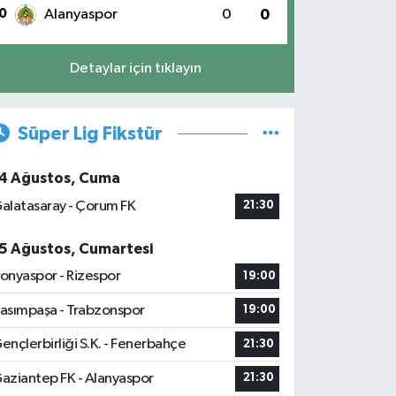
0
Alanyaspor
0
0
Detaylar için tıklayın
Süper Lig Fikstür
4 Ağustos, Cuma
alatasaray - Çorum FK
21:30
5 Ağustos, Cumartesi
onyaspor - Rizespor
19:00
asımpaşa - Trabzonspor
19:00
ençlerbirliği S.K. - Fenerbahçe
21:30
aziantep FK - Alanyaspor
21:30