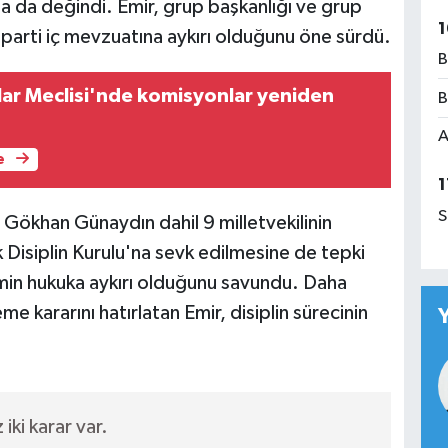
na da değindi. Emir, grup başkanlığı ve grup
1
ın parti iç mevzuatına aykırı olduğunu öne sürdü.
B
lar Meclisi'nde komisyonlar yeniden
B
A
e
1
S
e Gökhan Günaydın dahil 9 milletvekilinin
k Disiplin Kurulu'na sevk edilmesine de tepki
min hukuka aykırı olduğunu savundu. Daha
 kararını hatırlatan Emir, disiplin sürecinin
ki karar var.