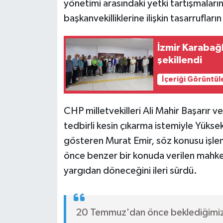
yönetimi arasındaki yetki tartışmaları
başkanvekilliklerine ilişkin tasarruflar
İzmir Karabağ
şekillendi
İçeriği Görüntül
CHP milletvekilleri Ali Mahir Başarır v
tedbirli kesin çıkarma istemiyle Yükse
gösteren Murat Emir, söz konusu işle
önce benzer bir konuda verilen mahkeme
yargıdan döneceğini ileri sürdü.
20 Temmuz'dan önce beklediğimiz i