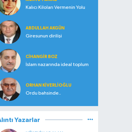
Kalıcı Kiloları Vermenin Yolu
ABDULLAH AKGÜN
Giresunun dirilişi
CIHANGIR BOZ
İslam nazarında ideal toplum
ORHAN KIVERLIOĞLU
Ordu bahsinde..
lıntı Yazarlar