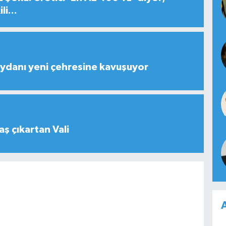
i...
ydanı yeni çehresine kavuşuyor
aş çıkartan Vali
A