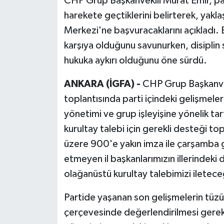
CHP Grup Başkanvekili Murat Emir, part
harekete geçtiklerini belirterek, yak
Merkezi'ne başvuracaklarını açıkladı. E
karşıya olduğunu savunurken, disiplin s
hukuka aykırı olduğunu öne sürdü.
ANKARA (İGFA) -
CHP Grup Başkanve
toplantısında parti içindeki gelişmeler
yönetimi ve grup işleyişine yönelik t
kurultay talebi için gerekli desteği top
üzere 900'e yakın imza ile çarşamba g
etmeyen il başkanlarımızın illerindeki
olağanüstü kurultay talebimizi iletece
Partide yaşanan son gelişmelerin tüzük
çerçevesinde değerlendirilmesi gerekt