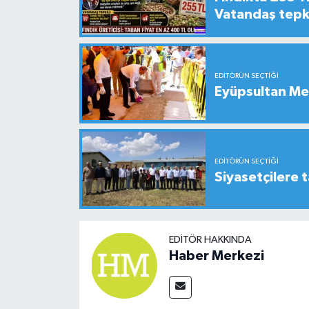
Vatandaş tepkil
EDITÖRÜN SEÇTIĞI
Eyüpsultan Me
EDITÖRÜN SEÇTIĞI
Siyasetçilere t
EDITÖR HAKKINDA
Haber Merkezi