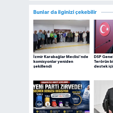
Bunlar da ilginizi çekebilir
İzmir Karabağlar Meclisi'nde
DSP Genel
komisyonlar yeniden
Terörün bi
şekillendi
destek iç