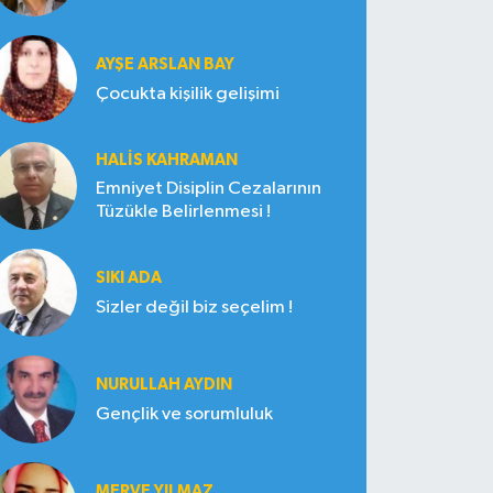
AYŞE ARSLAN BAY
Çocukta kişilik gelişimi
HALIS KAHRAMAN
Emniyet Disiplin Cezalarının
Tüzükle Belirlenmesi !
SIKI ADA
Sizler değil biz seçelim !
NURULLAH AYDIN
Gençlik ve sorumluluk
MERVE YILMAZ