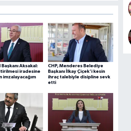
 Başkanı Aksakal:
CHP, Menderes Belediye
tirilmesi iradesine
Başkanı İlkay Çiçek'i kesin
in imzalayacağım
ihraç talebiyle disipline sevk
etti