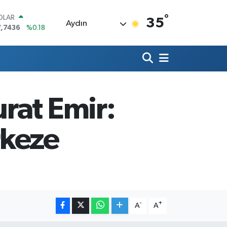
°
OLAR
35
Aydın
7,7436
%0.18
URO
5,2510
%0.32
ERLİN
,4811
%0.38
RAM ALTIN
660.55
%0.03
rat Emir:
ST100
.779
%-14
ITCOIN
rkeze
4.959,79
%1.11
-
+
A
A