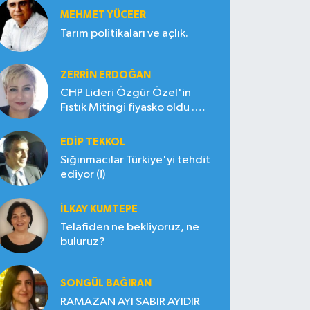
MEHMET YÜCEER
Tarım politikaları ve açlık.
ZERRIN ERDOĞAN
CHP Lideri Özgür Özel'in
Fıstık Mitingi fiyasko oldu .
Çiftçi hayal kırıklığına uğradı
EDIP TEKKOL
Sığınmacılar Türkiye'yi tehdit
ediyor (!)
İLKAY KUMTEPE
Telafiden ne bekliyoruz, ne
buluruz?
SONGÜL BAĞIRAN
RAMAZAN AYI SABIR AYIDIR