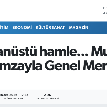
D
4
E
5
İTİM
EKONOMİ
KÜLTÜR SANAT
MAGAZİN
ST
64
G
6
nüstü hamle... Mu
Bİ
13
B
imzayla Genel Me
6
16.06.2026 - 17:35
2 DK
GÜNCELLEME
OKUNMA SÜRESI