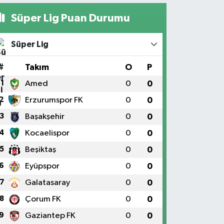
Süper Lig Puan Durumu
Süper Lig
#
Takım
O
P
1
Amed
0
0
2
Erzurumspor FK
0
0
3
Başakşehir
0
0
4
Kocaelispor
0
0
5
Beşiktaş
0
0
6
Eyüpspor
0
0
7
Galatasaray
0
0
8
Çorum FK
0
0
9
Gaziantep FK
0
0