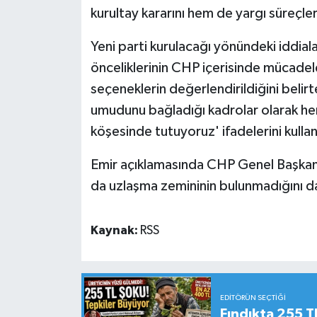
kurultay kararını hem de yargı süreçleri
Yeni parti kurulacağı yönündeki iddialar
önceliklerinin CHP içerisinde mücade
seçeneklerin değerlendirildiğini belirt
umudunu bağladığı kadrolar olarak her
köşesinde tutuyoruz' ifadelerini kullan
Emir açıklamasında CHP Genel Başkanı 
da uzlaşma zemininin bulunmadığını da
Kaynak:
RSS
EDITÖRÜN SEÇTIĞI
Fındıkta 255 TL