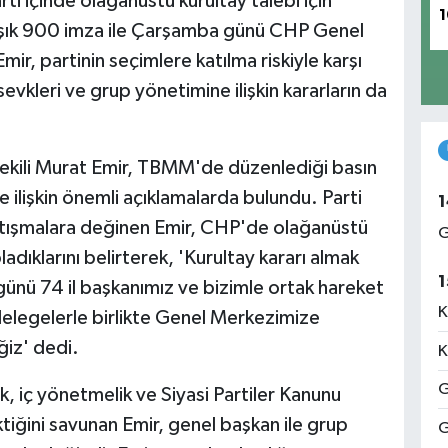
i içinde olağanüstü kurultay talebi için
1
laşık 900 imza ile Çarşamba günü CHP Genel
mir, partinin seçimlere katılma riskiyle karşı
evkleri ve grup yönetimine ilişkin kararların da
kili Murat Emir, TBMM'de düzenlediği basın
e ilişkin önemli açıklamalarda bulundu. Parti
1
artışmalara değinen Emir, CHP'de olağanüstü
G
ladıklarını belirterek, 'Kurultay kararı almak
1
ünü 74 il başkanımız ve bizimle ortak hareket
K
 delegelerle birlikte Genel Merkezimize
ğiz' dedi.
K
G
, iç yönetmelik ve Siyasi Partiler Kanunu
iğini savunan Emir, genel başkan ile grup
G