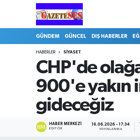
GÜNDEM
GÜNCEL
DIŞ HABERLER
EĞ
HABERLER
SİYASET
CHP'de olağa
900'e yakın 
gideceğiz
HABER MERKEZI
16.06.2026 - 17:34
EDITÖR
YAYINLANMA