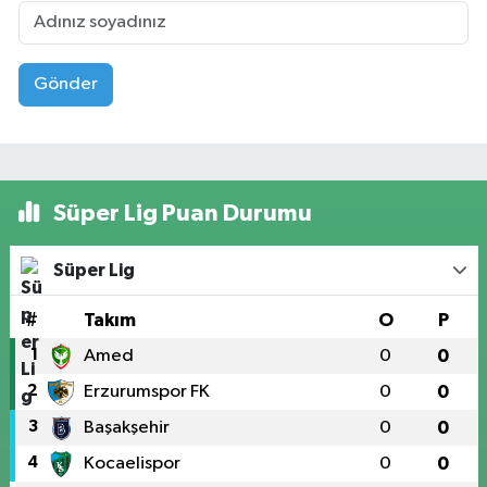
Gönder
Süper Lig Puan Durumu
Süper Lig
#
Takım
O
P
1
Amed
0
0
2
Erzurumspor FK
0
0
3
Başakşehir
0
0
4
Kocaelispor
0
0