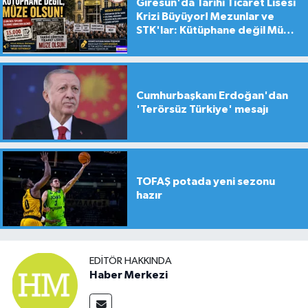
Giresun'da Tarihi Ticaret Lisesi
Krizi Büyüyor! Mezunlar ve
STK'lar: Kütüphane değil Müze
yapılsın!
Cumhurbaşkanı Erdoğan'dan
'Terörsüz Türkiye' mesajı
TOFAŞ potada yeni sezonu
hazır
EDITÖR HAKKINDA
Haber Merkezi