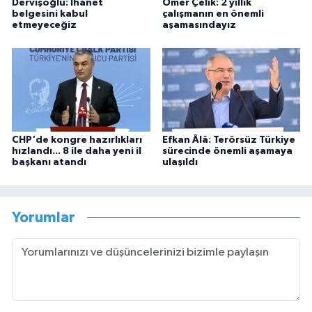
Dervişoğlu: İhanet
Ömer Çelik: 2 yıllık
belgesini kabul
çalışmanın en önemli
etmeyeceğiz
aşamasındayız
CHP'de kongre hazırlıkları
Efkan Âlâ: Terörsüz Türkiye
hızlandı... 8 ile daha yeni il
sürecinde önemli aşamaya
başkanı atandı
ulaşıldı
Yorumlar