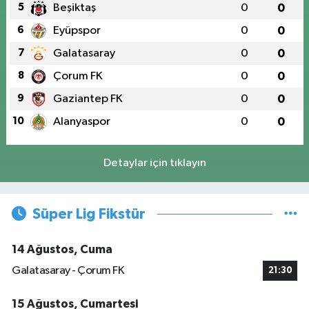
5
Beşiktaş
0
0
6
Eyüpspor
0
0
7
Galatasaray
0
0
8
Çorum FK
0
0
9
Gaziantep FK
0
0
10
Alanyaspor
0
0
Detaylar için tıklayın
Süper Lig Fikstür
14 Ağustos, Cuma
Galatasaray - Çorum FK
21:30
15 Ağustos, Cumartesi