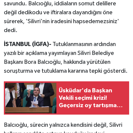
savundu. Balcıoğlu, iddiaların somut delillere
değil dedikodu ve iftiralara dayandığını öne
sürerek, 'Silivri'nin iradesini hapsedemezsiniz'
dedi.
İSTANBUL (İGFA)-
Tutuklanmasının ardından
yazılı bir açıklama yayımlayan Silivri Belediye
Başkanı Bora Balcıoğlu, hakkında yürütülen
soruşturma ve tutuklama kararına tepki gösterdi.
Üsküdar'da Başkan
Vekili seçimi krizi!
Geçersiz oy tartışması
çıktı
Balcıoğlu, sürecin yalnızca kendisini değil, Silivri