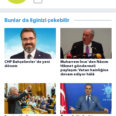
Bunlar da ilginizi çekebilir
CHP Bahçelievler'de yeni
Muharrem İnce'den Nâzım
dönem
Hikmet göndermeli
paylaşım: Vatan hainliğine
devam ediyor hâlâ